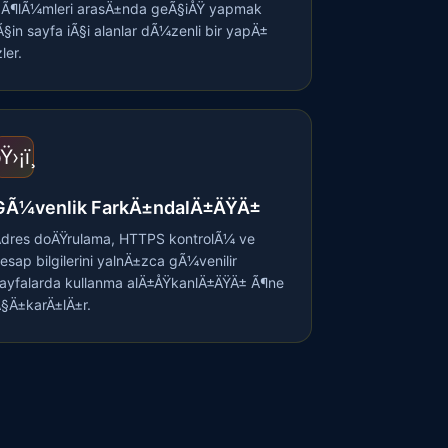
Ã¶lÃ¼mleri arasÄ±nda geÃ§iÅŸ yapmak
Ã§in sayfa iÃ§i alanlar dÃ¼zenli bir yapÄ±
zler.
Ÿ›¡ï¸
GÃ¼venlik FarkÄ±ndalÄ±ÄŸÄ±
dres doÄŸrulama, HTTPS kontrolÃ¼ ve
esap bilgilerini yalnÄ±zca gÃ¼venilir
ayfalarda kullanma alÄ±ÅŸkanlÄ±ÄŸÄ± Ã¶ne
§Ä±karÄ±lÄ±r.