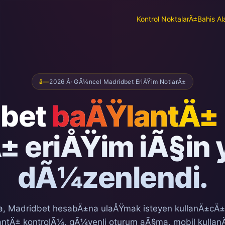
Kontrol NoktalarÄ±
Bahis A
â—
2026 Â· GÃ¼ncel Madridbet EriÅŸim NotlarÄ±
dbet
baÄŸlantÄ± 
± eriÅŸim iÃ§in 
dÃ¼zenlendi.
a, Madridbet hesabÄ±na ulaÅŸmak isteyen kullanÄ±cÄ±l
ntÄ± kontrolÃ¼, gÃ¼venli oturum aÃ§ma, mobil kulla