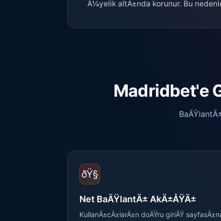
Ã¼yelik altÄ±nda korunur. Bu nedenle
Madridbet'e 
BaÄŸlantÄ±
ðŸ§­
Net BaÄŸlantÄ± AkÄ±ÅŸÄ±
KullanÄ±cÄ±larÄ±n doÄŸru giriÅŸ sayfasÄ±n