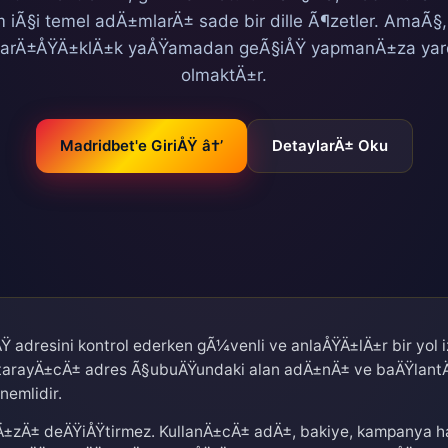
m iÃ§i temel adÄ±mlarÄ± sade bir dille Ã¶zetler. AmaÃ§
karÄ±ÅŸÄ±klÄ±k yaÅŸamadan geÃ§iÅŸ yapmanÄ±za y
olmaktÄ±r.
Madridbet'e GiriÅŸ â†’
DetaylarÄ± Oku
iÅŸ adresini kontrol ederken gÃ¼venli ve anlaÅŸÄ±lÄ±r bir yol 
 tarayÄ±cÄ± adres Ã§ubuÄŸundaki alan adÄ±nÄ± ve baÄŸlan
emlidir.
nÄ±zÄ± deÄŸiÅŸtirmez. KullanÄ±cÄ± adÄ±, bakiye, kampanya h