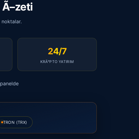
Ã–zeti
noktalar.
24/7
KRÄ°PTO YATIRIM
 panelde
TRON (TRX)