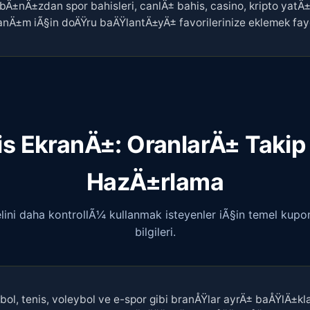
Ä±nÄ±zdan spor bahisleri, canlÄ± bahis, casino, kripto yat
lanÄ±m iÃ§in doÄŸru baÄŸlantÄ±yÄ± favorilerinize eklemek fay
is EkranÄ±: OranlarÄ± Takip
HazÄ±rlama
lini daha kontrollÃ¼ kullanmak isteyenler iÃ§in temel kupo
bilgileri.
, tenis, voleybol ve e-spor gibi branÅŸlar ayrÄ± baÅŸlÄ±klar a