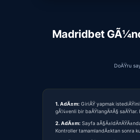
Madridbet GÃ¼n
DoÄŸru sa
1. AdÄ±m:
GiriÅŸ yapmak istediÄŸi
gÃ¼venli bir baÅŸlangÄ±Ã§ saÄŸlar.
2. AdÄ±m:
Sayfa aÃ§Ä±ldÄ±ÄŸÄ±nda k
Kontroller tamamlandÄ±ktan sonra kul