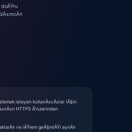
, doÄŸru
ardÄ±mcÄ±
izlemek isteyen kullanÄ±cÄ±lar iÃ§in
tÄ±nÄ±n HTTPS Ã¼zerinden
aklarÄ± ve iÅŸlem geÃ§miÅŸi aynÄ±