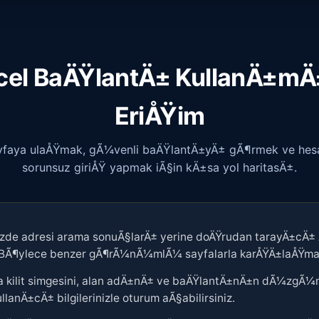
cel BaÄŸlantÄ± KullanÄ±m
EriÅŸim
yfaya ulaÅŸmak, gÃ¼venli baÄŸlantÄ±yÄ± gÃ¶rmek ve he
sorunsuz giriÅŸ yapmak iÃ§in kÄ±sa yol haritasÄ±.
nizde adresi arama sonuÃ§larÄ± yerine doÄŸrudan tarayÄ±c
 BÃ¶ylece benzer gÃ¶rÃ¼nÃ¼mlÃ¼ sayfalarla karÅŸÄ±laÅŸma i
ilit simgesini, alan adÄ±nÄ± ve baÄŸlantÄ±nÄ±n dÃ¼zgÃ¼n 
lanÄ±cÄ± bilgilerinizle oturum aÃ§abilirsiniz.