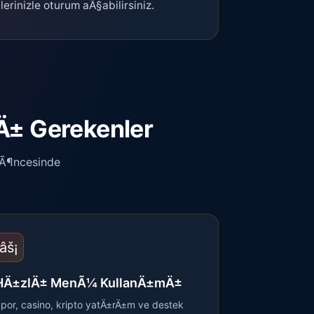
rinizle oturum aÃ§abilirsiniz.
Ä± Gerekenler
 Ã¶ncesinde
âš¡
HÄ±zlÄ± MenÃ¼ KullanÄ±mÄ±
por, casino, kripto yatÄ±rÄ±m ve destek