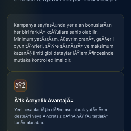
Kampanya sayfasÄ±nda yer alan bonuslarÄ±n
her biri farklÄ± koÅŸullara sahip olabilir.
Minimum yatÄ±rÄ±m, Ã§evrim oranÄ±, geÃ§erli
oyun tÃ¼rleri, sÃ¼re sÄ±nÄ±rÄ± ve maksimum
kazanÃ§ limiti gibi detaylar iÅŸlem Ã¶ncesinde
mutlaka kontrol edilmelidir.
ðŸŽ
Ä°lk Ãœyelik AvantajÄ±
Yeni hesaplar iÃ§in dÃ¶nemsel olarak yatÄ±rÄ±m
desteÄŸi veya Ã¼cretsiz dÃ¶nÃ¼ÅŸ fÄ±rsatlarÄ±
tanÄ±mlanabilir.