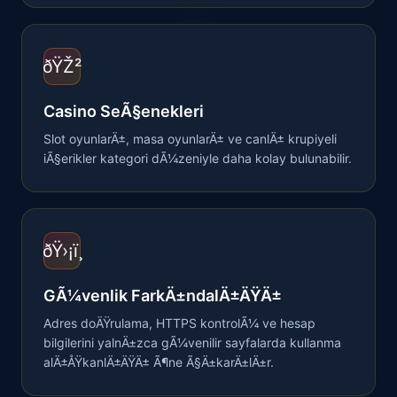
ðŸŽ²
Casino SeÃ§enekleri
Slot oyunlarÄ±, masa oyunlarÄ± ve canlÄ± krupiyeli
iÃ§erikler kategori dÃ¼zeniyle daha kolay bulunabilir.
ðŸ›¡ï¸
GÃ¼venlik FarkÄ±ndalÄ±ÄŸÄ±
Adres doÄŸrulama, HTTPS kontrolÃ¼ ve hesap
bilgilerini yalnÄ±zca gÃ¼venilir sayfalarda kullanma
alÄ±ÅŸkanlÄ±ÄŸÄ± Ã¶ne Ã§Ä±karÄ±lÄ±r.