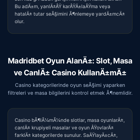
Bu adÄ±m, yanlÄ±ÅŸ karÅŸÄ±laÅŸma veya
hatalÄ± tutar seÃ§imini Ã¶nlemeye yardÄ±mcÄ±
olur.
Madridbet Oyun AlanÄ±: Slot, Masa
ve CanlÄ± Casino KullanÄ±mÄ±
Casino kategorilerinde oyun seÃ§imi yaparken
filtreleri ve masa bilgilerini kontrol etmek Ã¶nemlidir.
Casino bÃ¶lÃ¼mÃ¼nde slotlar, masa oyunlarÄ±,
canlÄ± krupiyeli masalar ve oyun ÅŸovlarÄ±
farklÄ± kategorilerde sunulur. SaÄŸlayÄ±cÄ±,