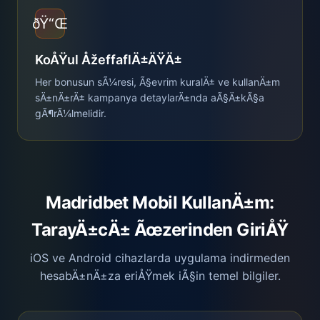
ðŸ“Œ
KoÅŸul ÅžeffaflÄ±ÄŸÄ±
Her bonusun sÃ¼resi, Ã§evrim kuralÄ± ve kullanÄ±m
sÄ±nÄ±rÄ± kampanya detaylarÄ±nda aÃ§Ä±kÃ§a
gÃ¶rÃ¼lmelidir.
Madridbet Mobil KullanÄ±m:
TarayÄ±cÄ± Ãœzerinden GiriÅŸ
iOS ve Android cihazlarda uygulama indirmeden
hesabÄ±nÄ±za eriÅŸmek iÃ§in temel bilgiler.