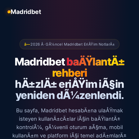
Madridbet
â—
2026 Â· GÃ¼ncel Madridbet EriÅŸim NotlarÄ±
Madridbet
baÄŸlantÄ±
rehberi
hÄ±zlÄ± eriÅŸim iÃ§in
yeniden dÃ¼zenlendi.
Bu sayfa, Madridbet hesabÄ±na ulaÅŸmak
isteyen kullanÄ±cÄ±lar iÃ§in baÄŸlantÄ±
kontrolÃ¼, gÃ¼venli oturum aÃ§ma, mobil
kullanÄ±m ve platform iÃ§i temel adÄ±mlarÄ±