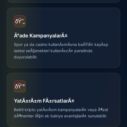
ðŸ”„
Ä°ade KampanyalarÄ±
Spor ya da casino kullanÄ±mÄ±na baÄŸlÄ± kayÄ±p
iadesi seÃ§enekleri kullanÄ±cÄ± panelinde
duyurulabilir.
ðŸ’°
YatÄ±rÄ±m FÄ±rsatlarÄ±
Belirli kripto yatÄ±rÄ±m kampanyalarÄ± veya Ã¶zel
dÃ¶nemler iÃ§in ek bakiye avantajlarÄ± sunulabilir.