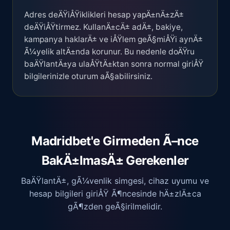
Adres deÄŸiÅŸiklikleri hesap yapÄ±nÄ±zÄ±
deÄŸiÅŸtirmez. KullanÄ±cÄ± adÄ±, bakiye,
kampanya haklarÄ± ve iÅŸlem geÃ§miÅŸi aynÄ±
Ã¼yelik altÄ±nda korunur. Bu nedenle doÄŸru
baÄŸlantÄ±ya ulaÅŸtÄ±ktan sonra normal giriÅŸ
bilgilerinizle oturum aÃ§abilirsiniz.
Madridbet'e Girmeden Ã–nce
BakÄ±lmasÄ± Gerekenler
BaÄŸlantÄ±, gÃ¼venlik simgesi, cihaz uyumu ve
hesap bilgileri giriÅŸ Ã¶ncesinde hÄ±zlÄ±ca
gÃ¶zden geÃ§irilmelidir.