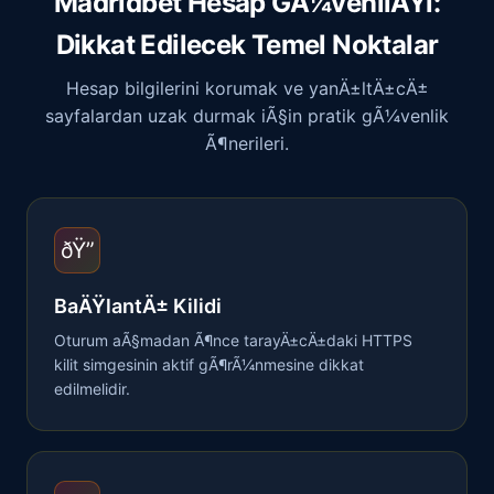
Madridbet Hesap GÃ¼venliÄŸi:
Dikkat Edilecek Temel Noktalar
Hesap bilgilerini korumak ve yanÄ±ltÄ±cÄ±
sayfalardan uzak durmak iÃ§in pratik gÃ¼venlik
Ã¶nerileri.
ðŸ”
BaÄŸlantÄ± Kilidi
Oturum aÃ§madan Ã¶nce tarayÄ±cÄ±daki HTTPS
kilit simgesinin aktif gÃ¶rÃ¼nmesine dikkat
edilmelidir.