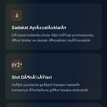
â­
Sadakat AyrÄ±calÄ±klarÄ±
DÃ¼zenli kullanÄ±cÄ±lar iÃ§in kiÅŸisel promosyonlar,
Ã¶zel limitler ve destek Ã¶ncelikleri oluÅŸturulabilir.
ðŸŽ°
Slot DÃ¶nÃ¼ÅŸleri
SeÃ§ili oyunlarda geÃ§erli freespin haklarÄ±
kampanya ÅŸartlarÄ±na gÃ¶re hesaba eklenebilir.