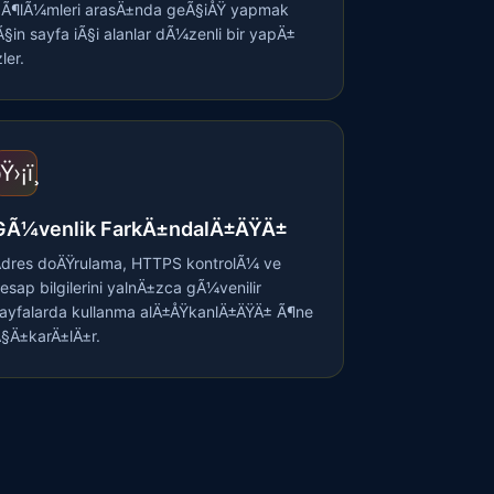
Ã¶lÃ¼mleri arasÄ±nda geÃ§iÅŸ yapmak
Ã§in sayfa iÃ§i alanlar dÃ¼zenli bir yapÄ±
zler.
Ÿ›¡ï¸
GÃ¼venlik FarkÄ±ndalÄ±ÄŸÄ±
dres doÄŸrulama, HTTPS kontrolÃ¼ ve
esap bilgilerini yalnÄ±zca gÃ¼venilir
ayfalarda kullanma alÄ±ÅŸkanlÄ±ÄŸÄ± Ã¶ne
§Ä±karÄ±lÄ±r.