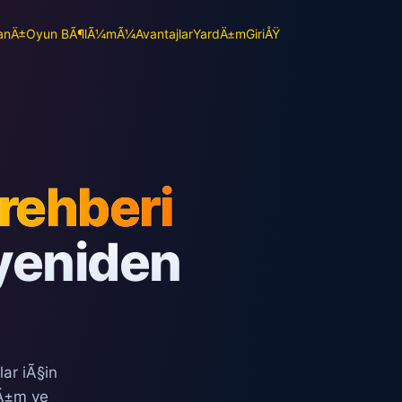
lanÄ±
Oyun BÃ¶lÃ¼mÃ¼
Avantajlar
YardÄ±m
GiriÅŸ
rehberi
yeniden
ar iÃ§in
nÄ±m ve