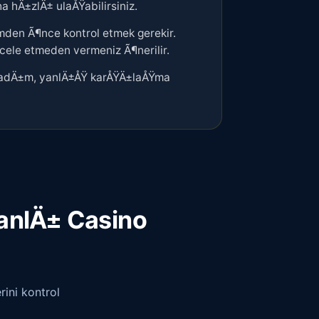
hÄ±zlÄ± ulaÅŸabilirsiniz.
den Ã¶nce kontrol etmek gerekir.
acele etmeden vermeniz Ã¶nerilir.
u adÄ±m, yanlÄ±ÅŸ karÅŸÄ±laÅŸma
anlÄ± Casino
rini kontrol