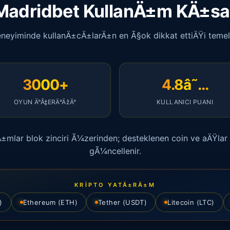
Madridbet KullanÄ±m KÄ±sa 
eneyiminde kullanÄ±cÄ±larÄ±n en Ã§ok dikkat ettiÄŸi temel 
3000+
4.8â˜…
OYUN Ä°Ã‡ERÄ°ÄžÄ°
KULLANICI PUANI
±mlar blok zinciri Ã¼zerinden; desteklenen coin ve aÄŸlar
gÃ¼ncellenir.
KRIPTO YATÄ±RÄ±M
)
Ethereum (ETH)
Tether (USDT)
Litecoin (LTC)