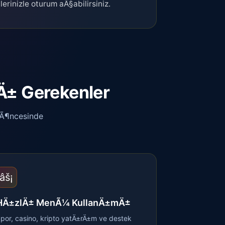
rinizle oturum aÃ§abilirsiniz.
Ä± Gerekenler
 Ã¶ncesinde
âš¡
HÄ±zlÄ± MenÃ¼ KullanÄ±mÄ±
por, casino, kripto yatÄ±rÄ±m ve destek