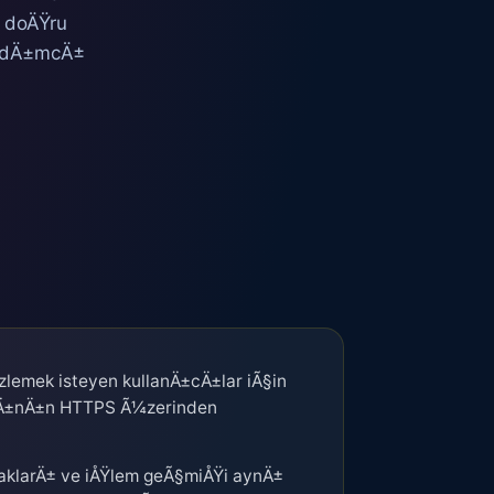
, doÄŸru
ardÄ±mcÄ±
izlemek isteyen kullanÄ±cÄ±lar iÃ§in
tÄ±nÄ±n HTTPS Ã¼zerinden
aklarÄ± ve iÅŸlem geÃ§miÅŸi aynÄ±