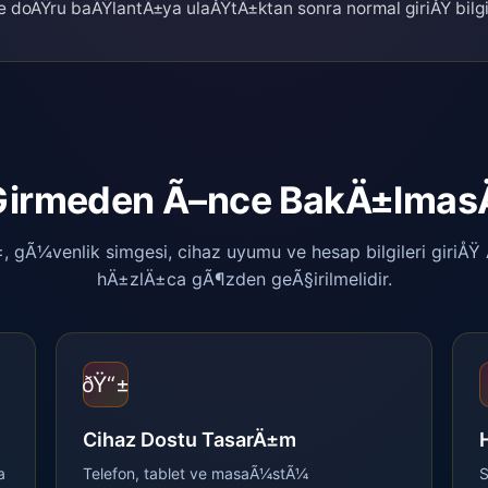
 doÄŸru baÄŸlantÄ±ya ulaÅŸtÄ±ktan sonra normal giriÅŸ bilgile
Girmeden Ã–nce BakÄ±lmas
, gÃ¼venlik simgesi, cihaz uyumu ve hesap bilgileri giriÅŸ
hÄ±zlÄ±ca gÃ¶zden geÃ§irilmelidir.
ðŸ“±
Cihaz Dostu TasarÄ±m
a
Telefon, tablet ve masaÃ¼stÃ¼
S