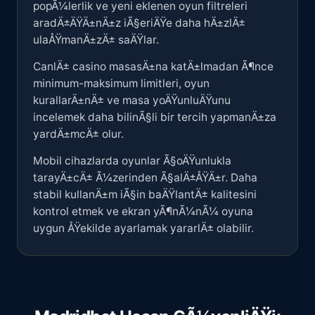
popÃ¼lerlik ve yeni eklenen oyun filtreleri
aradÄ±ÄŸÄ±nÄ±z iÃ§eriÄŸe daha hÄ±zlÄ±
ulaÅŸmanÄ±zÄ± saÄŸlar.
CanlÄ± casino masasÄ±na katÄ±lmadan Ã¶nce
minimum-maksimum limitleri, oyun
kurallarÄ±nÄ± ve masa yoÄŸunluÄŸunu
incelemek daha bilinÃ§li bir tercih yapmanÄ±za
yardÄ±mcÄ± olur.
Mobil cihazlarda oyunlar Ã§oÄŸunlukla
tarayÄ±cÄ± Ã¼zerinden Ã§alÄ±ÅŸÄ±r. Daha
stabil kullanÄ±m iÃ§in baÄŸlantÄ± kalitesini
kontrol etmek ve ekran yÃ¶nÃ¼nÃ¼ oyuna
uygun ÅŸekilde ayarlamak yararlÄ± olabilir.