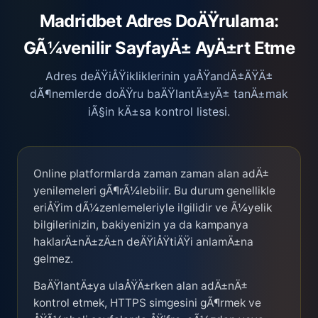
Madridbet Adres DoÄŸrulama:
GÃ¼venilir SayfayÄ± AyÄ±rt Etme
Adres deÄŸiÅŸikliklerinin yaÅŸandÄ±ÄŸÄ±
dÃ¶nemlerde doÄŸru baÄŸlantÄ±yÄ± tanÄ±mak
iÃ§in kÄ±sa kontrol listesi.
Online platformlarda zaman zaman alan adÄ±
yenilemeleri gÃ¶rÃ¼lebilir. Bu durum genellikle
eriÅŸim dÃ¼zenlemeleriyle ilgilidir ve Ã¼yelik
bilgilerinizin, bakiyenizin ya da kampanya
haklarÄ±nÄ±zÄ±n deÄŸiÅŸtiÄŸi anlamÄ±na
gelmez.
BaÄŸlantÄ±ya ulaÅŸÄ±rken alan adÄ±nÄ±
kontrol etmek, HTTPS simgesini gÃ¶rmek ve