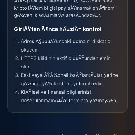
ÅŸÃ¼pheli sayfalarda ÅŸifre, cÃ¼zdan veya
kripto iÅŸlem bilgisi paylaÅŸmamak en Ã¶nemli
gÃ¼venlik adÄ±mlarÄ± arasÄ±ndadÄ±r.
GiriÅŸten Ã¶nce hÄ±zlÄ± kontrol
Adres Ã§ubuÄŸundaki domaini dikkatle
okuyun.
HTTPS kilidinin aktif olduÄŸundan emin
olun.
Eski veya ÅŸÃ¼pheli baÄŸlantÄ±lar yerine
gÃ¼ncel yÃ¶nlendirmeyi tercih edin.
KiÅŸisel ve finansal bilgilerinizi
doÄŸrulanmamÄ±ÅŸ formlara yazmayÄ±n.