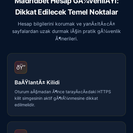
Madridbet Hesap GÃ¼venliÄŸi:
Dikkat Edilecek Temel Noktalar
Hesap bilgilerini korumak ve yanÄ±ltÄ±cÄ±
sayfalardan uzak durmak iÃ§in pratik gÃ¼venlik
Ã¶nerileri.
ðŸ”
BaÄŸlantÄ± Kilidi
Oturum aÃ§madan Ã¶nce tarayÄ±cÄ±daki HTTPS
kilit simgesinin aktif gÃ¶rÃ¼nmesine dikkat
edilmelidir.