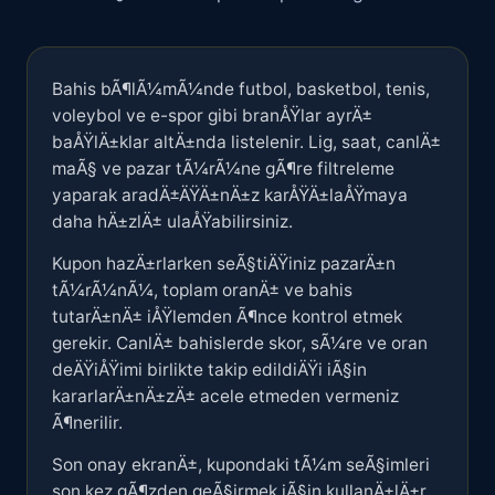
Bahis bÃ¶lÃ¼mÃ¼nde futbol, basketbol, tenis,
voleybol ve e-spor gibi branÅŸlar ayrÄ±
baÅŸlÄ±klar altÄ±nda listelenir. Lig, saat, canlÄ±
maÃ§ ve pazar tÃ¼rÃ¼ne gÃ¶re filtreleme
yaparak aradÄ±ÄŸÄ±nÄ±z karÅŸÄ±laÅŸmaya
daha hÄ±zlÄ± ulaÅŸabilirsiniz.
Kupon hazÄ±rlarken seÃ§tiÄŸiniz pazarÄ±n
tÃ¼rÃ¼nÃ¼, toplam oranÄ± ve bahis
tutarÄ±nÄ± iÅŸlemden Ã¶nce kontrol etmek
gerekir. CanlÄ± bahislerde skor, sÃ¼re ve oran
deÄŸiÅŸimi birlikte takip edildiÄŸi iÃ§in
kararlarÄ±nÄ±zÄ± acele etmeden vermeniz
Ã¶nerilir.
Son onay ekranÄ±, kupondaki tÃ¼m seÃ§imleri
son kez gÃ¶zden geÃ§irmek iÃ§in kullanÄ±lÄ±r.