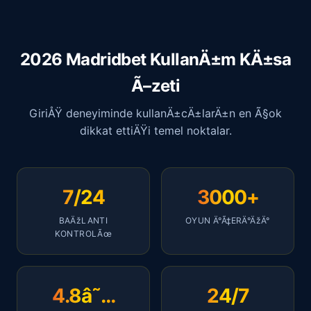
2026 Madridbet KullanÄ±m KÄ±sa
Ã–zeti
GiriÅŸ deneyiminde kullanÄ±cÄ±larÄ±n en Ã§ok
dikkat ettiÄŸi temel noktalar.
7/24
3000+
BAÄžLANTI
OYUN Ä°Ã‡ERÄ°ÄžÄ°
KONTROLÃœ
4.8â˜…
24/7