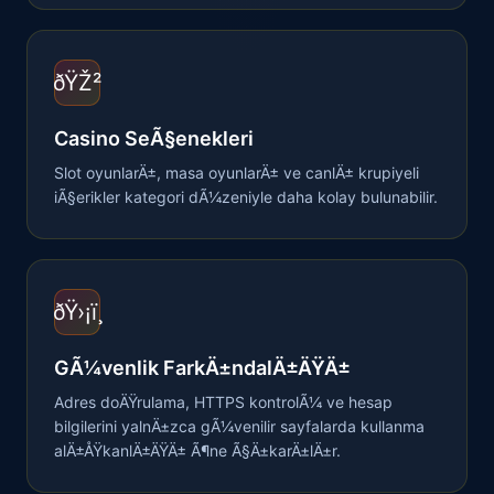
ðŸŽ²
Casino SeÃ§enekleri
Slot oyunlarÄ±, masa oyunlarÄ± ve canlÄ± krupiyeli
iÃ§erikler kategori dÃ¼zeniyle daha kolay bulunabilir.
ðŸ›¡ï¸
GÃ¼venlik FarkÄ±ndalÄ±ÄŸÄ±
Adres doÄŸrulama, HTTPS kontrolÃ¼ ve hesap
bilgilerini yalnÄ±zca gÃ¼venilir sayfalarda kullanma
alÄ±ÅŸkanlÄ±ÄŸÄ± Ã¶ne Ã§Ä±karÄ±lÄ±r.