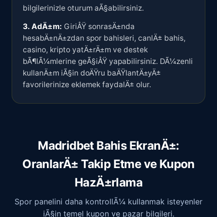
bilgilerinizle oturum aÃ§abilirsiniz.
3. AdÄ±m:
GiriÅŸ sonrasÄ±nda
hesabÄ±nÄ±zdan spor bahisleri, canlÄ± bahis,
casino, kripto yatÄ±rÄ±m ve destek
bÃ¶lÃ¼mlerine geÃ§iÅŸ yapabilirsiniz. DÃ¼zenli
kullanÄ±m iÃ§in doÄŸru baÄŸlantÄ±yÄ±
favorilerinize eklemek faydalÄ± olur.
Madridbet Bahis EkranÄ±:
OranlarÄ± Takip Etme ve Kupon
HazÄ±rlama
Spor panelini daha kontrollÃ¼ kullanmak isteyenler
iÃ§in temel kupon ve pazar bilgileri.