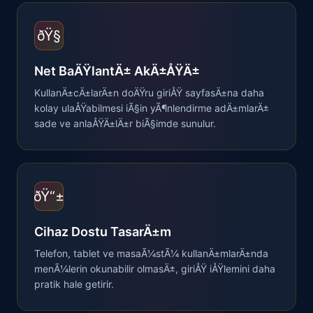
ðŸ§­
Net BaÄŸlantÄ± AkÄ±ÅŸÄ±
KullanÄ±cÄ±larÄ±n doÄŸru giriÅŸ sayfasÄ±na daha
kolay ulaÅŸabilmesi iÃ§in yÃ¶nlendirme adÄ±mlarÄ±
sade ve anlaÅŸÄ±lÄ±r biÃ§imde sunulur.
ðŸ“±
Cihaz Dostu TasarÄ±m
Telefon, tablet ve masaÃ¼stÃ¼ kullanÄ±mlarÄ±nda
menÃ¼lerin okunabilir olmasÄ±, giriÅŸ iÅŸlemini daha
pratik hale getirir.