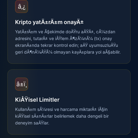
â‚¿
Kripto yatÄ±rÄ±m onayÄ±
YatÄ±rÄ±m ve Ã§ekimde doÄŸru aÄŸÄ±, cÃ¼zdan
adresini, tutarÄ± ve iÅŸlem Ã¶zÃ¼nÃ¼ (tx) onay
ekranÄ±nda tekrar kontrol edin; aÄŸ uyumsuzluÄŸu
geri dÃ¶nÃ¼ÅŸÃ¼ olmayan kayÄ±plara yol aÃ§abilir.
â±ï¸
KiÅŸisel Limitler
KullanÄ±m sÃ¼resi ve harcama miktarÄ± iÃ§in
kiÅŸisel sÄ±nÄ±rlar belirlemek daha dengeli bir
deneyim saÄŸlar.