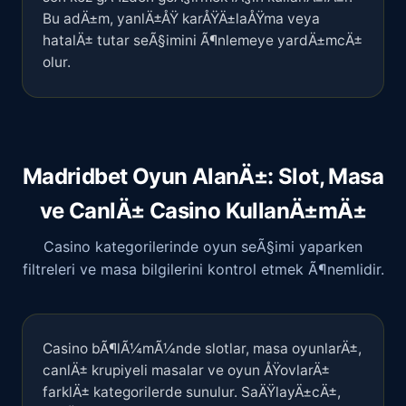
Bu adÄ±m, yanlÄ±ÅŸ karÅŸÄ±laÅŸma veya
hatalÄ± tutar seÃ§imini Ã¶nlemeye yardÄ±mcÄ±
olur.
Madridbet Oyun AlanÄ±: Slot, Masa
ve CanlÄ± Casino KullanÄ±mÄ±
Casino kategorilerinde oyun seÃ§imi yaparken
filtreleri ve masa bilgilerini kontrol etmek Ã¶nemlidir.
Casino bÃ¶lÃ¼mÃ¼nde slotlar, masa oyunlarÄ±,
canlÄ± krupiyeli masalar ve oyun ÅŸovlarÄ±
farklÄ± kategorilerde sunulur. SaÄŸlayÄ±cÄ±,