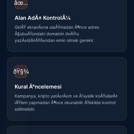
âœ…
Alan AdÄ± KontrolÃ¼
GiriÅŸ ekranÄ±na ulaÅŸmadan Ã¶nce adres
Ã§ubuÄŸundaki domainin doÄŸru
yazÄ±ldÄ±ÄŸÄ±ndan emin olmak gerekir.
ðŸ§¾
Kural Ä°ncelemesi
Kampanya, kripto yatÄ±rÄ±m ve Ã¼yelik koÅŸullarÄ±
iÅŸlem yapmadan Ã¶nce okunabilir ÅŸekilde kontrol
edilmelidir.