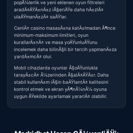
popÃ¼lerlik ve yeni eklenen oyun filtreleri
aradÄ±ÄŸÄ±nÄ±z iÃ§eriÄŸe daha hÄ±zlÄ±
ulaÅŸmanÄ±zÄ± saÄŸlar.
CanlÄ± casino masasÄ±na katÄ±lmadan Ã¶nce
minimum-maksimum limitleri, oyun
kurallarÄ±nÄ± ve masa yoÄŸunluÄŸunu
incelemek daha bilinÃ§li bir tercih yapmanÄ±za
yardÄ±mcÄ± olur.
Mobil cihazlarda oyunlar Ã§oÄŸunlukla
tarayÄ±cÄ± Ã¼zerinden Ã§alÄ±ÅŸÄ±r. Daha
stabil kullanÄ±m iÃ§in baÄŸlantÄ± kalitesini
kontrol etmek ve ekran yÃ¶nÃ¼nÃ¼ oyuna
uygun ÅŸekilde ayarlamak yararlÄ± olabilir.