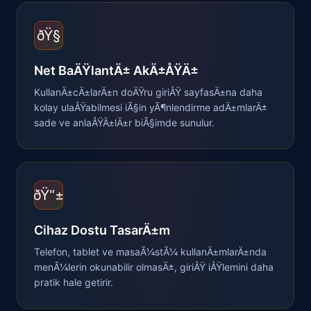
ðŸ§­
Net BaÄŸlantÄ± AkÄ±ÅŸÄ±
KullanÄ±cÄ±larÄ±n doÄŸru giriÅŸ sayfasÄ±na daha
kolay ulaÅŸabilmesi iÃ§in yÃ¶nlendirme adÄ±mlarÄ±
sade ve anlaÅŸÄ±lÄ±r biÃ§imde sunulur.
ðŸ“±
Cihaz Dostu TasarÄ±m
Telefon, tablet ve masaÃ¼stÃ¼ kullanÄ±mlarÄ±nda
menÃ¼lerin okunabilir olmasÄ±, giriÅŸ iÅŸlemini daha
pratik hale getirir.