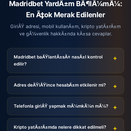
Madridbet YardÄ±m BÃ¶lÃ¼mÃ¼:
En Ã‡ok Merak Edilenler
GiriÅŸ adresi, mobil kullanÄ±m, kripto yatÄ±rÄ±m
ve gÃ¼venlik hakkÄ±nda kÄ±sa cevaplar.
Madridbet baÄŸlantÄ±sÄ± nasÄ±l kontrol
edilir?
Adres deÄŸiÅŸince hesabÄ±m etkilenir mi?
Telefonla giriÅŸ yapmak mÃ¼mkÃ¼n mÃ¼?
Kripto yatÄ±rÄ±mda nelere dikkat edilmeli?