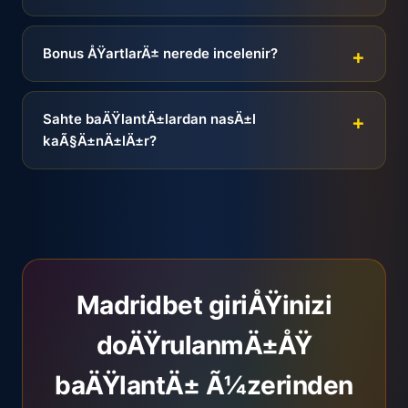
Bonus ÅŸartlarÄ± nerede incelenir?
Sahte baÄŸlantÄ±lardan nasÄ±l
kaÃ§Ä±nÄ±lÄ±r?
Madridbet giriÅŸinizi
doÄŸrulanmÄ±ÅŸ
baÄŸlantÄ± Ã¼zerinden