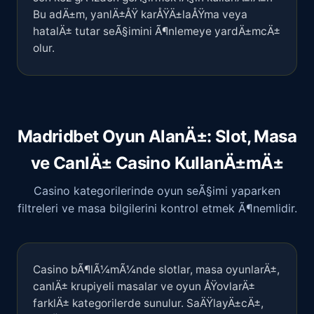
Bu adÄ±m, yanlÄ±ÅŸ karÅŸÄ±laÅŸma veya
hatalÄ± tutar seÃ§imini Ã¶nlemeye yardÄ±mcÄ±
olur.
Madridbet Oyun AlanÄ±: Slot, Masa
ve CanlÄ± Casino KullanÄ±mÄ±
Casino kategorilerinde oyun seÃ§imi yaparken
filtreleri ve masa bilgilerini kontrol etmek Ã¶nemlidir.
Casino bÃ¶lÃ¼mÃ¼nde slotlar, masa oyunlarÄ±,
canlÄ± krupiyeli masalar ve oyun ÅŸovlarÄ±
farklÄ± kategorilerde sunulur. SaÄŸlayÄ±cÄ±,