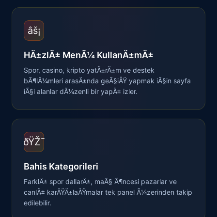
âš¡
HÄ±zlÄ± MenÃ¼ KullanÄ±mÄ±
Spor, casino, kripto yatÄ±rÄ±m ve destek
bÃ¶lÃ¼mleri arasÄ±nda geÃ§iÅŸ yapmak iÃ§in sayfa
iÃ§i alanlar dÃ¼zenli bir yapÄ± izler.
ðŸŽ¯
Bahis Kategorileri
FarklÄ± spor dallarÄ±, maÃ§ Ã¶ncesi pazarlar ve
canlÄ± karÅŸÄ±laÅŸmalar tek panel Ã¼zerinden takip
edilebilir.