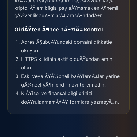
ÅŸÃ¼pheli sayfalarda ÅŸifre, cÃ¼zdan veya
kripto iÅŸlem bilgisi paylaÅŸmamak en Ã¶nemli
gÃ¼venlik adÄ±mlarÄ± arasÄ±ndadÄ±r.
GiriÅŸten Ã¶nce hÄ±zlÄ± kontrol
Adres Ã§ubuÄŸundaki domaini dikkatle
okuyun.
HTTPS kilidinin aktif olduÄŸundan emin
olun.
Eski veya ÅŸÃ¼pheli baÄŸlantÄ±lar yerine
gÃ¼ncel yÃ¶nlendirmeyi tercih edin.
KiÅŸisel ve finansal bilgilerinizi
doÄŸrulanmamÄ±ÅŸ formlara yazmayÄ±n.