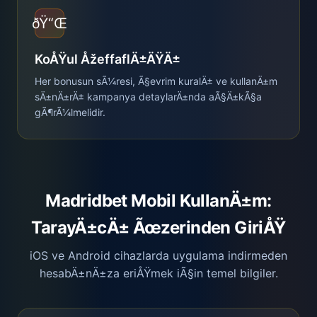
ðŸ“Œ
KoÅŸul ÅžeffaflÄ±ÄŸÄ±
Her bonusun sÃ¼resi, Ã§evrim kuralÄ± ve kullanÄ±m
sÄ±nÄ±rÄ± kampanya detaylarÄ±nda aÃ§Ä±kÃ§a
gÃ¶rÃ¼lmelidir.
Madridbet Mobil KullanÄ±m:
TarayÄ±cÄ± Ãœzerinden GiriÅŸ
iOS ve Android cihazlarda uygulama indirmeden
hesabÄ±nÄ±za eriÅŸmek iÃ§in temel bilgiler.