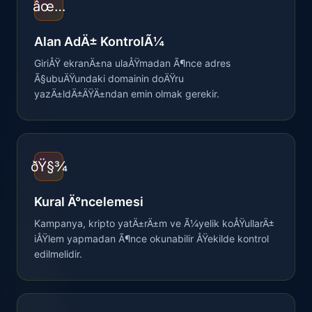
âœ…
Alan AdÄ± KontrolÃ¼
GiriÅŸ ekranÄ±na ulaÅŸmadan Ã¶nce adres
Ã§ubuÄŸundaki domainin doÄŸru
yazÄ±ldÄ±ÄŸÄ±ndan emin olmak gerekir.
ðŸ§¾
Kural Ä°ncelemesi
Kampanya, kripto yatÄ±rÄ±m ve Ã¼yelik koÅŸullarÄ±
iÅŸlem yapmadan Ã¶nce okunabilir ÅŸekilde kontrol
edilmelidir.