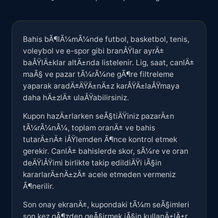
Bahis bÃ¶lÃ¼mÃ¼nde futbol, basketbol, tenis,
voleybol ve e-spor gibi branÅŸlar ayrÄ±
baÅŸlÄ±klar altÄ±nda listelenir. Lig, saat, canlÄ±
maÃ§ ve pazar tÃ¼rÃ¼ne gÃ¶re filtreleme
yaparak aradÄ±ÄŸÄ±nÄ±z karÅŸÄ±laÅŸmaya
daha hÄ±zlÄ± ulaÅŸabilirsiniz.
Kupon hazÄ±rlarken seÃ§tiÄŸiniz pazarÄ±n
tÃ¼rÃ¼nÃ¼, toplam oranÄ± ve bahis
tutarÄ±nÄ± iÅŸlemden Ã¶nce kontrol etmek
gerekir. CanlÄ± bahislerde skor, sÃ¼re ve oran
deÄŸiÅŸimi birlikte takip edildiÄŸi iÃ§in
kararlarÄ±nÄ±zÄ± acele etmeden vermeniz
Ã¶nerilir.
Son onay ekranÄ±, kupondaki tÃ¼m seÃ§imleri
son kez gÃ¶zden geÃ§irmek iÃ§in kullanÄ±lÄ±r.