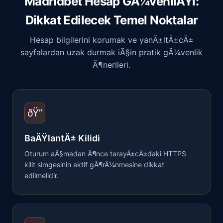
Madridbet Hesap GÃ¼venliÄŸi:
Dikkat Edilecek Temel Noktalar
Hesap bilgilerini korumak ve yanÄ±ltÄ±cÄ±
sayfalardan uzak durmak iÃ§in pratik gÃ¼venlik
Ã¶nerileri.
ðŸ”
BaÄŸlantÄ± Kilidi
Oturum aÃ§madan Ã¶nce tarayÄ±cÄ±daki HTTPS
kilit simgesinin aktif gÃ¶rÃ¼nmesine dikkat
edilmelidir.