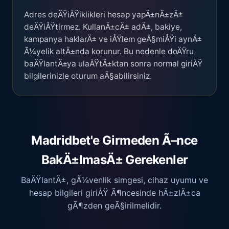
Adres deÄŸiÅŸiklikleri hesap yapÄ±nÄ±zÄ±
deÄŸiÅŸtirmez. KullanÄ±cÄ± adÄ±, bakiye,
kampanya haklarÄ± ve iÅŸlem geÃ§miÅŸi aynÄ±
Ã¼yelik altÄ±nda korunur. Bu nedenle doÄŸru
baÄŸlantÄ±ya ulaÅŸtÄ±ktan sonra normal giriÅŸ
bilgilerinizle oturum aÃ§abilirsiniz.
Madridbet'e Girmeden Ã–nce
BakÄ±lmasÄ± Gerekenler
BaÄŸlantÄ±, gÃ¼venlik simgesi, cihaz uyumu ve
hesap bilgileri giriÅŸ Ã¶ncesinde hÄ±zlÄ±ca
gÃ¶zden geÃ§irilmelidir.