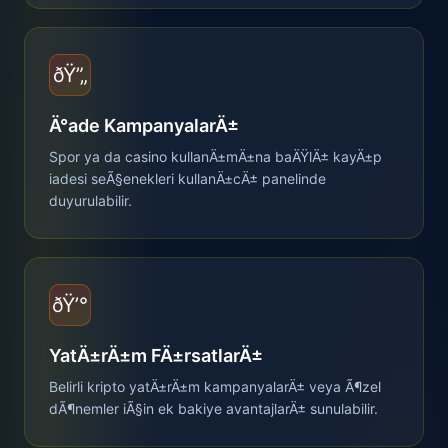
ðŸ”„
Ä°ade KampanyalarÄ±
Spor ya da casino kullanÄ±mÄ±na baÄŸlÄ± kayÄ±p
iadesi seÃ§enekleri kullanÄ±cÄ± panelinde
duyurulabilir.
ðŸ’°
YatÄ±rÄ±m FÄ±rsatlarÄ±
Belirli kripto yatÄ±rÄ±m kampanyalarÄ± veya Ã¶zel
dÃ¶nemler iÃ§in ek bakiye avantajlarÄ± sunulabilir.