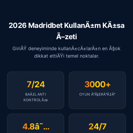
2026 Madridbet KullanÄ±m KÄ±sa
Ã–zeti
GiriÅŸ deneyiminde kullanÄ±cÄ±larÄ±n en Ã§ok
dikkat ettiÄŸi temel noktalar.
7/24
3000+
BAÄžLANTI
OYUN Ä°Ã‡ERÄ°ÄžÄ°
KONTROLÃœ
4.8â˜…
24/7