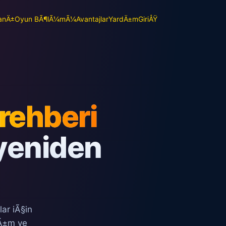
lanÄ±
Oyun BÃ¶lÃ¼mÃ¼
Avantajlar
YardÄ±m
GiriÅŸ
rehberi
yeniden
ar iÃ§in
nÄ±m ve