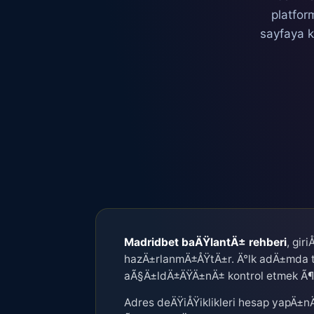
platfor
sayfaya 
Madridbet baÄŸlantÄ± rehberi
, gir
hazÄ±rlanmÄ±ÅŸtÄ±r. Ä°lk adÄ±mda
aÃ§Ä±ldÄ±ÄŸÄ±nÄ± kontrol etmek Ã¶n
Adres deÄŸiÅŸiklikleri hesap yapÄ±