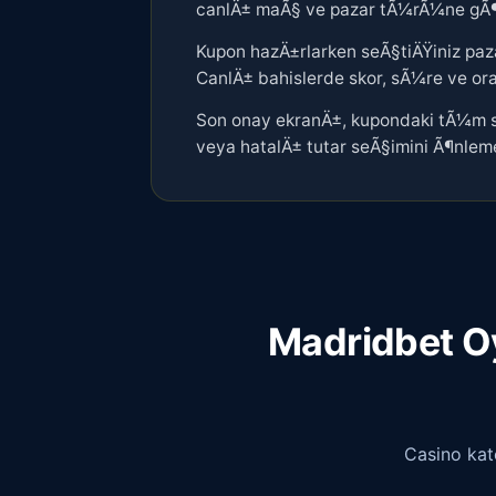
canlÄ± maÃ§ ve pazar tÃ¼rÃ¼ne gÃ¶r
Kupon hazÄ±rlarken seÃ§tiÄŸiniz pa
CanlÄ± bahislerde skor, sÃ¼re ve ora
Son onay ekranÄ±, kupondaki tÃ¼m s
veya hatalÄ± tutar seÃ§imini Ã¶nle
Madridbet O
Casino kate