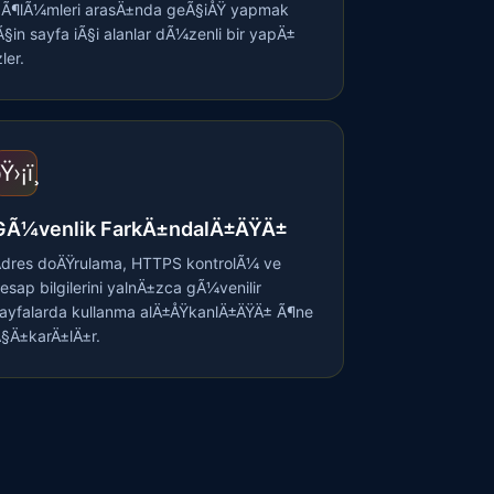
Ã¶lÃ¼mleri arasÄ±nda geÃ§iÅŸ yapmak
Ã§in sayfa iÃ§i alanlar dÃ¼zenli bir yapÄ±
zler.
Ÿ›¡ï¸
GÃ¼venlik FarkÄ±ndalÄ±ÄŸÄ±
dres doÄŸrulama, HTTPS kontrolÃ¼ ve
esap bilgilerini yalnÄ±zca gÃ¼venilir
ayfalarda kullanma alÄ±ÅŸkanlÄ±ÄŸÄ± Ã¶ne
§Ä±karÄ±lÄ±r.