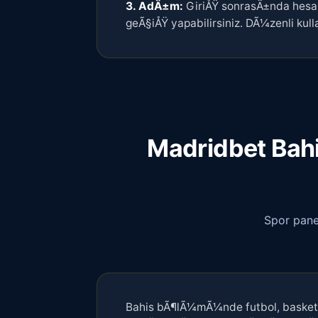
3. AdÄ±m:
GiriÅŸ sonrasÄ±nda hesab
geÃ§iÅŸ yapabilirsiniz. DÃ¼zenli kul
Madridbet Bah
Spor pane
Bahis bÃ¶lÃ¼mÃ¼nde futbol, basketbol