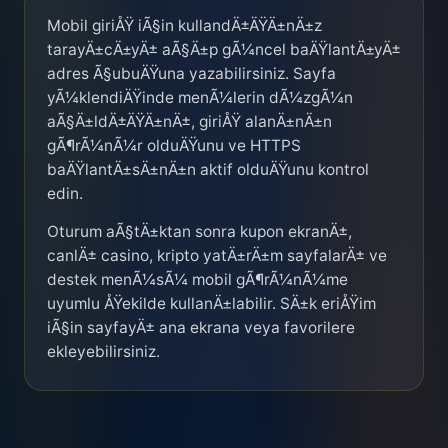
Mobil giriÅŸ iÃ§in kullandÄ±ÄŸÄ±nÄ±z
tarayÄ±cÄ±yÄ± aÃ§Ä±p gÃ¼ncel baÄŸlantÄ±yÄ±
adres Ã§ubuÄŸuna yazabilirsiniz. Sayfa
yÃ¼klendiÄŸinde menÃ¼lerin dÃ¼zgÃ¼n
aÃ§Ä±ldÄ±ÄŸÄ±nÄ±, giriÅŸ alanÄ±nÄ±n
gÃ¶rÃ¼nÃ¼r olduÄŸunu ve HTTPS
baÄŸlantÄ±sÄ±nÄ±n aktif olduÄŸunu kontrol
edin.
Oturum aÃ§tÄ±ktan sonra kupon ekranÄ±,
canlÄ± casino, kripto yatÄ±rÄ±m sayfalarÄ± ve
destek menÃ¼sÃ¼ mobil gÃ¶rÃ¼nÃ¼me
uyumlu ÅŸekilde kullanÄ±labilir. SÄ±k eriÅŸim
iÃ§in sayfayÄ± ana ekrana veya favorilere
ekleyebilirsiniz.