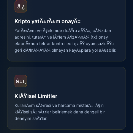
â‚¿
Kripto yatÄ±rÄ±m onayÄ±
YatÄ±rÄ±m ve Ã§ekimde doÄŸru aÄŸÄ±, cÃ¼zdan
adresini, tutarÄ± ve iÅŸlem Ã¶zÃ¼nÃ¼ (tx) onay
ekranÄ±nda tekrar kontrol edin; aÄŸ uyumsuzluÄŸu
geri dÃ¶nÃ¼ÅŸÃ¼ olmayan kayÄ±plara yol aÃ§abilir.
â±ï¸
KiÅŸisel Limitler
KullanÄ±m sÃ¼resi ve harcama miktarÄ± iÃ§in
kiÅŸisel sÄ±nÄ±rlar belirlemek daha dengeli bir
deneyim saÄŸlar.