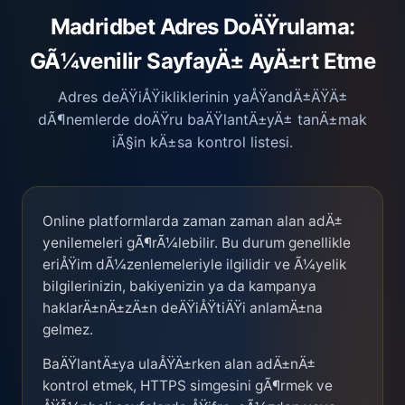
Madridbet Adres DoÄŸrulama:
GÃ¼venilir SayfayÄ± AyÄ±rt Etme
Adres deÄŸiÅŸikliklerinin yaÅŸandÄ±ÄŸÄ±
dÃ¶nemlerde doÄŸru baÄŸlantÄ±yÄ± tanÄ±mak
iÃ§in kÄ±sa kontrol listesi.
Online platformlarda zaman zaman alan adÄ±
yenilemeleri gÃ¶rÃ¼lebilir. Bu durum genellikle
eriÅŸim dÃ¼zenlemeleriyle ilgilidir ve Ã¼yelik
bilgilerinizin, bakiyenizin ya da kampanya
haklarÄ±nÄ±zÄ±n deÄŸiÅŸtiÄŸi anlamÄ±na
gelmez.
BaÄŸlantÄ±ya ulaÅŸÄ±rken alan adÄ±nÄ±
kontrol etmek, HTTPS simgesini gÃ¶rmek ve