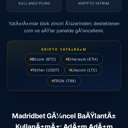
KULLANICI PUANI
KRÄ°PTO YATIRIM
YatÄ±rÄ±mlar blok zinciri Ã¼zerinden; desteklenen
coin ve aÄŸlar panelde gÃ¼ncellenir.
KRIPTO YATÄ±RÄ±M
Bitcoin (BTC)
Ethereum (ETH)
Tether (USDT)
Litecoin (LTC)
TRON (TRX)
Madridbet GÃ¼ncel BaÄŸlantÄ±
KullanÄ±mÄ±: AdÄ±m AdÄ±m