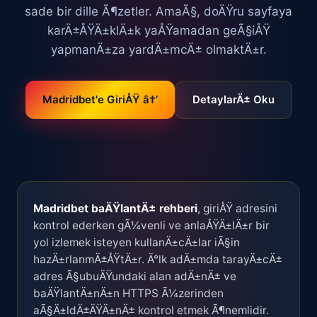
sade bir dille Ã¶zetler. AmaÃ§, doÄŸru sayfaya
karÄ±ÅŸÄ±klÄ±k yaÅŸamadan geÃ§iÅŸ
yapmanÄ±za yardÄ±mcÄ± olmaktÄ±r.
Madridbet'e GiriÅŸ â†’
DetaylarÄ± Oku
Madridbet baÄŸlantÄ± rehberi
, giriÅŸ adresini
kontrol ederken gÃ¼venli ve anlaÅŸÄ±lÄ±r bir
yol izlemek isteyen kullanÄ±cÄ±lar iÃ§in
hazÄ±rlanmÄ±ÅŸtÄ±r. Ä°lk adÄ±mda tarayÄ±cÄ±
adres Ã§ubuÄŸundaki alan adÄ±nÄ± ve
baÄŸlantÄ±nÄ±n HTTPS Ã¼zerinden
aÃ§Ä±ldÄ±ÄŸÄ±nÄ± kontrol etmek Ã¶nemlidir.