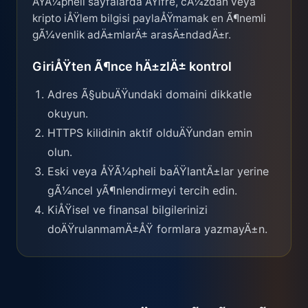
ÅŸÃ¼pheli sayfalarda ÅŸifre, cÃ¼zdan veya
kripto iÅŸlem bilgisi paylaÅŸmamak en Ã¶nemli
gÃ¼venlik adÄ±mlarÄ± arasÄ±ndadÄ±r.
GiriÅŸten Ã¶nce hÄ±zlÄ± kontrol
Adres Ã§ubuÄŸundaki domaini dikkatle
okuyun.
HTTPS kilidinin aktif olduÄŸundan emin
olun.
Eski veya ÅŸÃ¼pheli baÄŸlantÄ±lar yerine
gÃ¼ncel yÃ¶nlendirmeyi tercih edin.
KiÅŸisel ve finansal bilgilerinizi
doÄŸrulanmamÄ±ÅŸ formlara yazmayÄ±n.