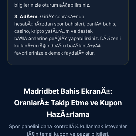
bilgilerinizle oturum aÃ§abilirsiniz.
3. AdÄ±m:
GiriÅŸ sonrasÄ±nda
hesabÄ±nÄ±zdan spor bahisleri, canlÄ± bahis,
casino, kripto yatÄ±rÄ±m ve destek
bÃ¶lÃ¼mlerine geÃ§iÅŸ yapabilirsiniz. DÃ¼zenli
kullanÄ±m iÃ§in doÄŸru baÄŸlantÄ±yÄ±
favorilerinize eklemek faydalÄ± olur.
Madridbet Bahis EkranÄ±:
OranlarÄ± Takip Etme ve Kupon
HazÄ±rlama
Spor panelini daha kontrollÃ¼ kullanmak isteyenler
iÃ§in temel kupon ve pazar bilgileri.