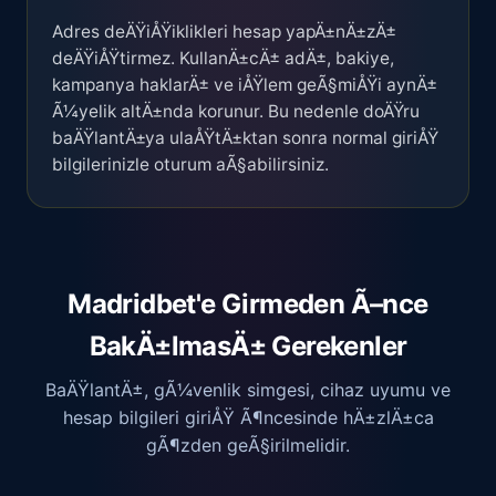
Adres deÄŸiÅŸiklikleri hesap yapÄ±nÄ±zÄ±
deÄŸiÅŸtirmez. KullanÄ±cÄ± adÄ±, bakiye,
kampanya haklarÄ± ve iÅŸlem geÃ§miÅŸi aynÄ±
Ã¼yelik altÄ±nda korunur. Bu nedenle doÄŸru
baÄŸlantÄ±ya ulaÅŸtÄ±ktan sonra normal giriÅŸ
bilgilerinizle oturum aÃ§abilirsiniz.
Madridbet'e Girmeden Ã–nce
BakÄ±lmasÄ± Gerekenler
BaÄŸlantÄ±, gÃ¼venlik simgesi, cihaz uyumu ve
hesap bilgileri giriÅŸ Ã¶ncesinde hÄ±zlÄ±ca
gÃ¶zden geÃ§irilmelidir.