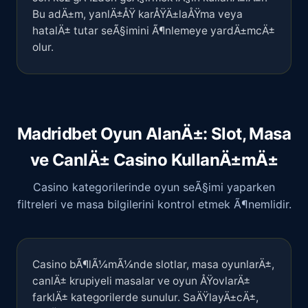
Bu adÄ±m, yanlÄ±ÅŸ karÅŸÄ±laÅŸma veya
hatalÄ± tutar seÃ§imini Ã¶nlemeye yardÄ±mcÄ±
olur.
Madridbet Oyun AlanÄ±: Slot, Masa
ve CanlÄ± Casino KullanÄ±mÄ±
Casino kategorilerinde oyun seÃ§imi yaparken
filtreleri ve masa bilgilerini kontrol etmek Ã¶nemlidir.
Casino bÃ¶lÃ¼mÃ¼nde slotlar, masa oyunlarÄ±,
canlÄ± krupiyeli masalar ve oyun ÅŸovlarÄ±
farklÄ± kategorilerde sunulur. SaÄŸlayÄ±cÄ±,