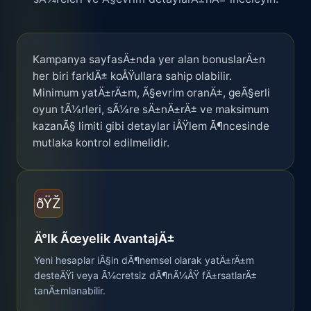
Kampanya sayfasÄ±nda yer alan bonuslarÄ±n
her biri farklÄ± koÅŸullara sahip olabilir.
Minimum yatÄ±rÄ±m, Ã§evrim oranÄ±, geÃ§erli
oyun tÃ¼rleri, sÃ¼re sÄ±nÄ±rÄ± ve maksimum
kazanÃ§ limiti gibi detaylar iÅŸlem Ã¶ncesinde
mutlaka kontrol edilmelidir.
ðŸŽ
Ä°lk Ãœyelik AvantajÄ±
Yeni hesaplar iÃ§in dÃ¶nemsel olarak yatÄ±rÄ±m
desteÄŸi veya Ã¼cretsiz dÃ¶nÃ¼ÅŸ fÄ±rsatlarÄ±
tanÄ±mlanabilir.