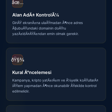
âœ…
Alan AdÄ± KontrolÃ¼
GiriÅŸ ekranÄ±na ulaÅŸmadan Ã¶nce adres
Ã§ubuÄŸundaki domainin doÄŸru
yazÄ±ldÄ±ÄŸÄ±ndan emin olmak gerekir.
ðŸ§¾
Kural Ä°ncelemesi
Kampanya, kripto yatÄ±rÄ±m ve Ã¼yelik koÅŸullarÄ±
iÅŸlem yapmadan Ã¶nce okunabilir ÅŸekilde kontrol
edilmelidir.