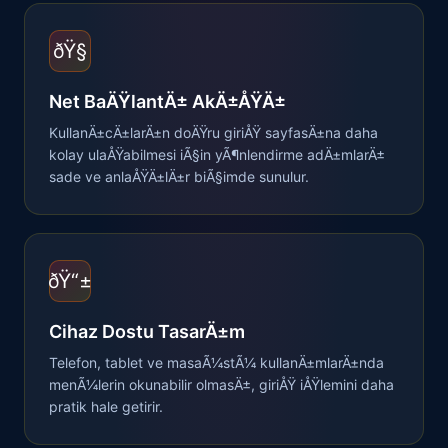
ðŸ§­
Net BaÄŸlantÄ± AkÄ±ÅŸÄ±
KullanÄ±cÄ±larÄ±n doÄŸru giriÅŸ sayfasÄ±na daha
kolay ulaÅŸabilmesi iÃ§in yÃ¶nlendirme adÄ±mlarÄ±
sade ve anlaÅŸÄ±lÄ±r biÃ§imde sunulur.
ðŸ“±
Cihaz Dostu TasarÄ±m
Telefon, tablet ve masaÃ¼stÃ¼ kullanÄ±mlarÄ±nda
menÃ¼lerin okunabilir olmasÄ±, giriÅŸ iÅŸlemini daha
pratik hale getirir.