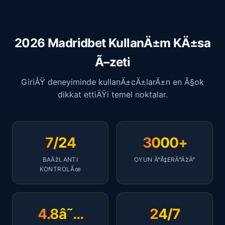
2026 Madridbet KullanÄ±m KÄ±sa
Ã–zeti
GiriÅŸ deneyiminde kullanÄ±cÄ±larÄ±n en Ã§ok
dikkat ettiÄŸi temel noktalar.
7/24
3000+
BAÄžLANTI
OYUN Ä°Ã‡ERÄ°ÄžÄ°
KONTROLÃœ
4.8â˜…
24/7