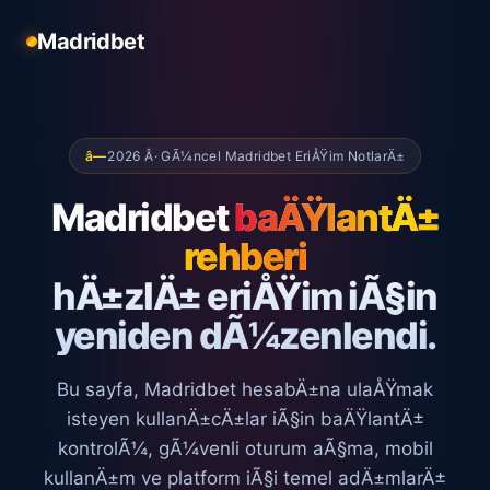
Madridbet
â—
2026 Â· GÃ¼ncel Madridbet EriÅŸim NotlarÄ±
Madridbet
baÄŸlantÄ±
rehberi
hÄ±zlÄ± eriÅŸim iÃ§in
yeniden dÃ¼zenlendi.
Bu sayfa, Madridbet hesabÄ±na ulaÅŸmak
isteyen kullanÄ±cÄ±lar iÃ§in baÄŸlantÄ±
kontrolÃ¼, gÃ¼venli oturum aÃ§ma, mobil
kullanÄ±m ve platform iÃ§i temel adÄ±mlarÄ±