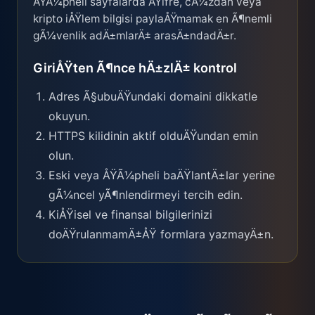
ÅŸÃ¼pheli sayfalarda ÅŸifre, cÃ¼zdan veya
kripto iÅŸlem bilgisi paylaÅŸmamak en Ã¶nemli
gÃ¼venlik adÄ±mlarÄ± arasÄ±ndadÄ±r.
GiriÅŸten Ã¶nce hÄ±zlÄ± kontrol
Adres Ã§ubuÄŸundaki domaini dikkatle
okuyun.
HTTPS kilidinin aktif olduÄŸundan emin
olun.
Eski veya ÅŸÃ¼pheli baÄŸlantÄ±lar yerine
gÃ¼ncel yÃ¶nlendirmeyi tercih edin.
KiÅŸisel ve finansal bilgilerinizi
doÄŸrulanmamÄ±ÅŸ formlara yazmayÄ±n.