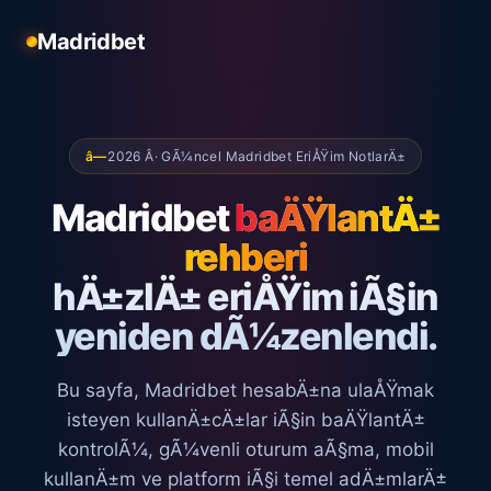
Madridbet
â—
2026 Â· GÃ¼ncel Madridbet EriÅŸim NotlarÄ±
Madridbet
baÄŸlantÄ±
rehberi
hÄ±zlÄ± eriÅŸim iÃ§in
yeniden dÃ¼zenlendi.
Bu sayfa, Madridbet hesabÄ±na ulaÅŸmak
isteyen kullanÄ±cÄ±lar iÃ§in baÄŸlantÄ±
kontrolÃ¼, gÃ¼venli oturum aÃ§ma, mobil
kullanÄ±m ve platform iÃ§i temel adÄ±mlarÄ±