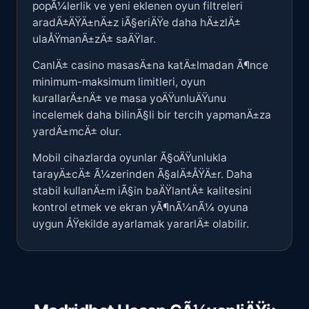
popÃ¼lerlik ve yeni eklenen oyun filtreleri
aradÄ±ÄŸÄ±nÄ±z iÃ§eriÄŸe daha hÄ±zlÄ±
ulaÅŸmanÄ±zÄ± saÄŸlar.
CanlÄ± casino masasÄ±na katÄ±lmadan Ã¶nce
minimum-maksimum limitleri, oyun
kurallarÄ±nÄ± ve masa yoÄŸunluÄŸunu
incelemek daha bilinÃ§li bir tercih yapmanÄ±za
yardÄ±mcÄ± olur.
Mobil cihazlarda oyunlar Ã§oÄŸunlukla
tarayÄ±cÄ± Ã¼zerinden Ã§alÄ±ÅŸÄ±r. Daha
stabil kullanÄ±m iÃ§in baÄŸlantÄ± kalitesini
kontrol etmek ve ekran yÃ¶nÃ¼nÃ¼ oyuna
uygun ÅŸekilde ayarlamak yararlÄ± olabilir.