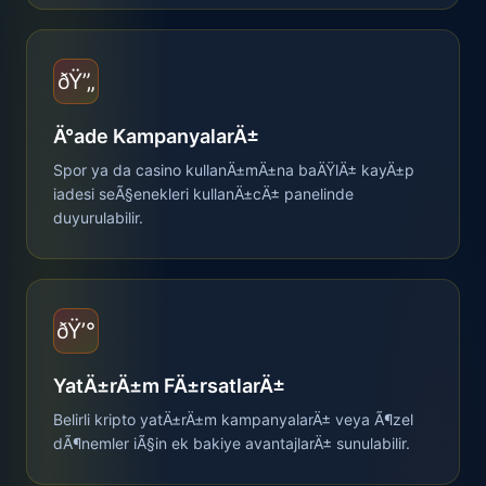
ðŸ”„
Ä°ade KampanyalarÄ±
Spor ya da casino kullanÄ±mÄ±na baÄŸlÄ± kayÄ±p
iadesi seÃ§enekleri kullanÄ±cÄ± panelinde
duyurulabilir.
ðŸ’°
YatÄ±rÄ±m FÄ±rsatlarÄ±
Belirli kripto yatÄ±rÄ±m kampanyalarÄ± veya Ã¶zel
dÃ¶nemler iÃ§in ek bakiye avantajlarÄ± sunulabilir.