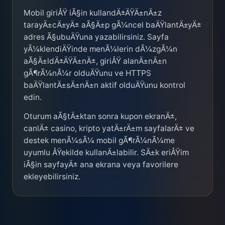
Mobil giriÅŸ iÃ§in kullandÄ±ÄŸÄ±nÄ±z
tarayÄ±cÄ±yÄ± aÃ§Ä±p gÃ¼ncel baÄŸlantÄ±yÄ±
adres Ã§ubuÄŸuna yazabilirsiniz. Sayfa
yÃ¼klendiÄŸinde menÃ¼lerin dÃ¼zgÃ¼n
aÃ§Ä±ldÄ±ÄŸÄ±nÄ±, giriÅŸ alanÄ±nÄ±n
gÃ¶rÃ¼nÃ¼r olduÄŸunu ve HTTPS
baÄŸlantÄ±sÄ±nÄ±n aktif olduÄŸunu kontrol
edin.
Oturum aÃ§tÄ±ktan sonra kupon ekranÄ±,
canlÄ± casino, kripto yatÄ±rÄ±m sayfalarÄ± ve
destek menÃ¼sÃ¼ mobil gÃ¶rÃ¼nÃ¼me
uyumlu ÅŸekilde kullanÄ±labilir. SÄ±k eriÅŸim
iÃ§in sayfayÄ± ana ekrana veya favorilere
ekleyebilirsiniz.