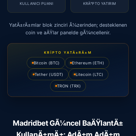
KULLANICI PUANI
KRÄ°PTO YATIRIM
YatÄ±rÄ±mlar blok zinciri Ã¼zerinden; desteklenen
coin ve aÄŸlar panelde gÃ¼ncellenir.
KRIPTO YATÄ±RÄ±M
Bitcoin (BTC)
Ethereum (ETH)
Tether (USDT)
Litecoin (LTC)
TRON (TRX)
Madridbet GÃ¼ncel BaÄŸlantÄ±
KullanÄ±mÄ±: AdÄ±m AdÄ±m