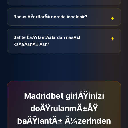
Bonus ÅŸartlarÄ± nerede incelenir?
Sahte baÄŸlantÄ±lardan nasÄ±l
kaÃ§Ä±nÄ±lÄ±r?
Madridbet giriÅŸinizi
doÄŸrulanmÄ±ÅŸ
baÄŸlantÄ± Ã¼zerinden