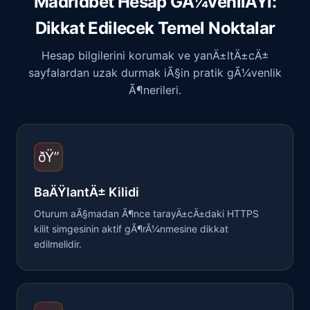
Madridbet Hesap GÃ¼venliÄŸi:
Dikkat Edilecek Temel Noktalar
Hesap bilgilerini korumak ve yanÄ±ltÄ±cÄ±
sayfalardan uzak durmak iÃ§in pratik gÃ¼venlik
Ã¶nerileri.
ðŸ”
BaÄŸlantÄ± Kilidi
Oturum aÃ§madan Ã¶nce tarayÄ±cÄ±daki HTTPS
kilit simgesinin aktif gÃ¶rÃ¼nmesine dikkat
edilmelidir.