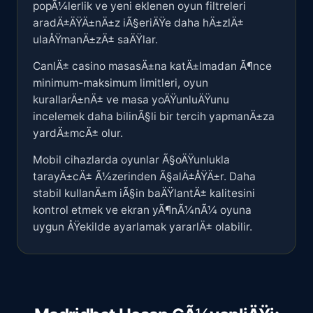
popÃ¼lerlik ve yeni eklenen oyun filtreleri
aradÄ±ÄŸÄ±nÄ±z iÃ§eriÄŸe daha hÄ±zlÄ±
ulaÅŸmanÄ±zÄ± saÄŸlar.
CanlÄ± casino masasÄ±na katÄ±lmadan Ã¶nce
minimum-maksimum limitleri, oyun
kurallarÄ±nÄ± ve masa yoÄŸunluÄŸunu
incelemek daha bilinÃ§li bir tercih yapmanÄ±za
yardÄ±mcÄ± olur.
Mobil cihazlarda oyunlar Ã§oÄŸunlukla
tarayÄ±cÄ± Ã¼zerinden Ã§alÄ±ÅŸÄ±r. Daha
stabil kullanÄ±m iÃ§in baÄŸlantÄ± kalitesini
kontrol etmek ve ekran yÃ¶nÃ¼nÃ¼ oyuna
uygun ÅŸekilde ayarlamak yararlÄ± olabilir.