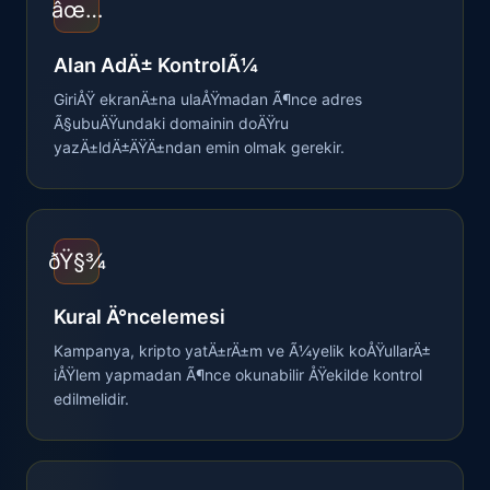
âœ…
Alan AdÄ± KontrolÃ¼
GiriÅŸ ekranÄ±na ulaÅŸmadan Ã¶nce adres
Ã§ubuÄŸundaki domainin doÄŸru
yazÄ±ldÄ±ÄŸÄ±ndan emin olmak gerekir.
ðŸ§¾
Kural Ä°ncelemesi
Kampanya, kripto yatÄ±rÄ±m ve Ã¼yelik koÅŸullarÄ±
iÅŸlem yapmadan Ã¶nce okunabilir ÅŸekilde kontrol
edilmelidir.