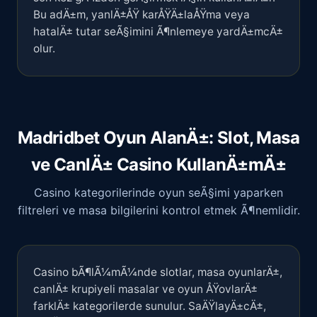
Bu adÄ±m, yanlÄ±ÅŸ karÅŸÄ±laÅŸma veya
hatalÄ± tutar seÃ§imini Ã¶nlemeye yardÄ±mcÄ±
olur.
Madridbet Oyun AlanÄ±: Slot, Masa
ve CanlÄ± Casino KullanÄ±mÄ±
Casino kategorilerinde oyun seÃ§imi yaparken
filtreleri ve masa bilgilerini kontrol etmek Ã¶nemlidir.
Casino bÃ¶lÃ¼mÃ¼nde slotlar, masa oyunlarÄ±,
canlÄ± krupiyeli masalar ve oyun ÅŸovlarÄ±
farklÄ± kategorilerde sunulur. SaÄŸlayÄ±cÄ±,