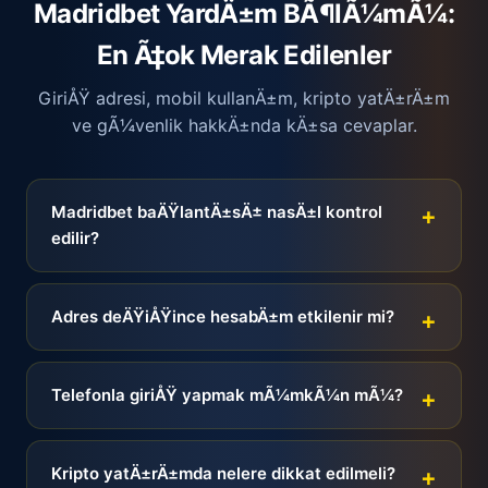
Madridbet YardÄ±m BÃ¶lÃ¼mÃ¼:
En Ã‡ok Merak Edilenler
GiriÅŸ adresi, mobil kullanÄ±m, kripto yatÄ±rÄ±m
ve gÃ¼venlik hakkÄ±nda kÄ±sa cevaplar.
Madridbet baÄŸlantÄ±sÄ± nasÄ±l kontrol
edilir?
Adres deÄŸiÅŸince hesabÄ±m etkilenir mi?
Telefonla giriÅŸ yapmak mÃ¼mkÃ¼n mÃ¼?
Kripto yatÄ±rÄ±mda nelere dikkat edilmeli?