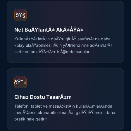
ðŸ§­
Net BaÄŸlantÄ± AkÄ±ÅŸÄ±
KullanÄ±cÄ±larÄ±n doÄŸru giriÅŸ sayfasÄ±na daha
kolay ulaÅŸabilmesi iÃ§in yÃ¶nlendirme adÄ±mlarÄ±
sade ve anlaÅŸÄ±lÄ±r biÃ§imde sunulur.
ðŸ“±
Cihaz Dostu TasarÄ±m
Telefon, tablet ve masaÃ¼stÃ¼ kullanÄ±mlarÄ±nda
menÃ¼lerin okunabilir olmasÄ±, giriÅŸ iÅŸlemini daha
pratik hale getirir.