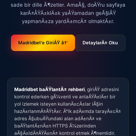
sade bir dille Ã¶zetler. AmaÃ§, doÄŸru sayfaya
karÄ±ÅŸÄ±klÄ±k yaÅŸamadan geÃ§iÅŸ
yapmanÄ±za yardÄ±mcÄ± olmaktÄ±r.
Madridbet'e GiriÅŸ â†’
DetaylarÄ± Oku
Madridbet baÄŸlantÄ± rehberi
, giriÅŸ adresini
kontrol ederken gÃ¼venli ve anlaÅŸÄ±lÄ±r bir
yol izlemek isteyen kullanÄ±cÄ±lar iÃ§in
hazÄ±rlanmÄ±ÅŸtÄ±r. Ä°lk adÄ±mda tarayÄ±cÄ±
adres Ã§ubuÄŸundaki alan adÄ±nÄ± ve
baÄŸlantÄ±nÄ±n HTTPS Ã¼zerinden
aÃ§Ä±ldÄ±ÄŸÄ±nÄ± kontrol etmek Ã¶nemlidir.