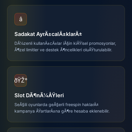
â­
Sadakat AyrÄ±calÄ±klarÄ±
DÃ¼zenli kullanÄ±cÄ±lar iÃ§in kiÅŸisel promosyonlar,
Ã¶zel limitler ve destek Ã¶ncelikleri oluÅŸturulabilir.
ðŸŽ°
Slot DÃ¶nÃ¼ÅŸleri
SeÃ§ili oyunlarda geÃ§erli freespin haklarÄ±
kampanya ÅŸartlarÄ±na gÃ¶re hesaba eklenebilir.