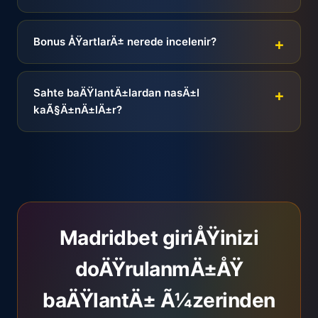
Bonus ÅŸartlarÄ± nerede incelenir?
Sahte baÄŸlantÄ±lardan nasÄ±l
kaÃ§Ä±nÄ±lÄ±r?
Madridbet giriÅŸinizi
doÄŸrulanmÄ±ÅŸ
baÄŸlantÄ± Ã¼zerinden