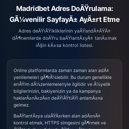
Madridbet Adres DoÄŸrulama:
GÃ¼venilir SayfayÄ± AyÄ±rt Etme
Adres deÄŸiÅŸikliklerinin yaÅŸandÄ±ÄŸÄ±
dÃ¶nemlerde doÄŸru baÄŸlantÄ±yÄ± tanÄ±mak
iÃ§in kÄ±sa kontrol listesi.
Online platformlarda zaman zaman alan adÄ±
yenilemeleri gÃ¶rÃ¼lebilir. Bu durum genellikle
eriÅŸim dÃ¼zenlemeleriyle ilgilidir ve Ã¼yelik
bilgilerinizin, bakiyenizin ya da kampanya
haklarÄ±nÄ±zÄ±n deÄŸiÅŸtiÄŸi anlamÄ±na
gelmez.
BaÄŸlantÄ±ya ulaÅŸÄ±rken alan adÄ±nÄ±
kontrol etmek, HTTPS simgesini gÃ¶rmek ve