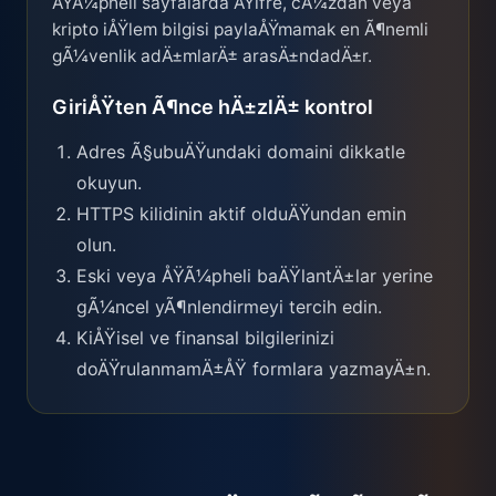
ÅŸÃ¼pheli sayfalarda ÅŸifre, cÃ¼zdan veya
kripto iÅŸlem bilgisi paylaÅŸmamak en Ã¶nemli
gÃ¼venlik adÄ±mlarÄ± arasÄ±ndadÄ±r.
GiriÅŸten Ã¶nce hÄ±zlÄ± kontrol
Adres Ã§ubuÄŸundaki domaini dikkatle
okuyun.
HTTPS kilidinin aktif olduÄŸundan emin
olun.
Eski veya ÅŸÃ¼pheli baÄŸlantÄ±lar yerine
gÃ¼ncel yÃ¶nlendirmeyi tercih edin.
KiÅŸisel ve finansal bilgilerinizi
doÄŸrulanmamÄ±ÅŸ formlara yazmayÄ±n.