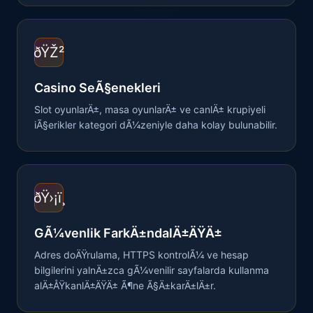
ðŸŽ²
Casino SeÃ§enekleri
Slot oyunlarÄ±, masa oyunlarÄ± ve canlÄ± krupiyeli
iÃ§erikler kategori dÃ¼zeniyle daha kolay bulunabilir.
ðŸ›¡ï¸
GÃ¼venlik FarkÄ±ndalÄ±ÄŸÄ±
Adres doÄŸrulama, HTTPS kontrolÃ¼ ve hesap
bilgilerini yalnÄ±zca gÃ¼venilir sayfalarda kullanma
alÄ±ÅŸkanlÄ±ÄŸÄ± Ã¶ne Ã§Ä±karÄ±lÄ±r.