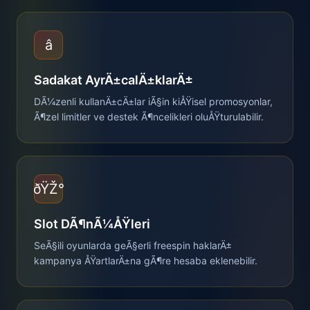
â­
Sadakat AyrÄ±calÄ±klarÄ±
DÃ¼zenli kullanÄ±cÄ±lar iÃ§in kiÅŸisel promosyonlar,
Ã¶zel limitler ve destek Ã¶ncelikleri oluÅŸturulabilir.
ðŸŽ°
Slot DÃ¶nÃ¼ÅŸleri
SeÃ§ili oyunlarda geÃ§erli freespin haklarÄ±
kampanya ÅŸartlarÄ±na gÃ¶re hesaba eklenebilir.