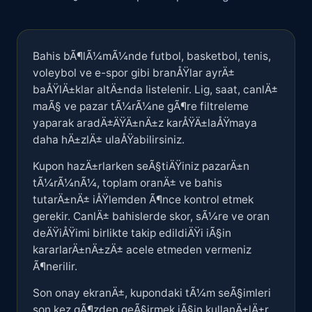
Bahis bÃ¶lÃ¼mÃ¼nde futbol, basketbol, tenis,
voleybol ve e-spor gibi branÅŸlar ayrÄ±
baÅŸlÄ±klar altÄ±nda listelenir. Lig, saat, canlÄ±
maÃ§ ve pazar tÃ¼rÃ¼ne gÃ¶re filtreleme
yaparak aradÄ±ÄŸÄ±nÄ±z karÅŸÄ±laÅŸmaya
daha hÄ±zlÄ± ulaÅŸabilirsiniz.
Kupon hazÄ±rlarken seÃ§tiÄŸiniz pazarÄ±n
tÃ¼rÃ¼nÃ¼, toplam oranÄ± ve bahis
tutarÄ±nÄ± iÅŸlemden Ã¶nce kontrol etmek
gerekir. CanlÄ± bahislerde skor, sÃ¼re ve oran
deÄŸiÅŸimi birlikte takip edildiÄŸi iÃ§in
kararlarÄ±nÄ±zÄ± acele etmeden vermeniz
Ã¶nerilir.
Son onay ekranÄ±, kupondaki tÃ¼m seÃ§imleri
son kez gÃ¶zden geÃ§irmek iÃ§in kullanÄ±lÄ±r.