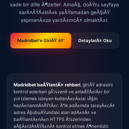
sade bir dille Ã¶zetler. AmaÃ§, doÄŸru sayfaya
karÄ±ÅŸÄ±klÄ±k yaÅŸamadan geÃ§iÅŸ
yapmanÄ±za yardÄ±mcÄ± olmaktÄ±r.
Madridbet'e GiriÅŸ â†’
DetaylarÄ± Oku
Madridbet baÄŸlantÄ± rehberi
, giriÅŸ adresini
kontrol ederken gÃ¼venli ve anlaÅŸÄ±lÄ±r bir
yol izlemek isteyen kullanÄ±cÄ±lar iÃ§in
hazÄ±rlanmÄ±ÅŸtÄ±r. Ä°lk adÄ±mda tarayÄ±cÄ±
adres Ã§ubuÄŸundaki alan adÄ±nÄ± ve
baÄŸlantÄ±nÄ±n HTTPS Ã¼zerinden
aÃ§Ä±ldÄ±ÄŸÄ±nÄ± kontrol etmek Ã¶nemlidir.