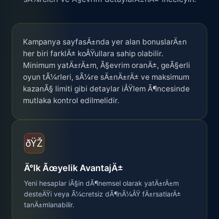
Kampanya sayfasÄ±nda yer alan bonuslarÄ±n
her biri farklÄ± koÅŸullara sahip olabilir.
Minimum yatÄ±rÄ±m, Ã§evrim oranÄ±, geÃ§erli
oyun tÃ¼rleri, sÃ¼re sÄ±nÄ±rÄ± ve maksimum
kazanÃ§ limiti gibi detaylar iÅŸlem Ã¶ncesinde
mutlaka kontrol edilmelidir.
ðŸŽ
Ä°lk Ãœyelik AvantajÄ±
Yeni hesaplar iÃ§in dÃ¶nemsel olarak yatÄ±rÄ±m
desteÄŸi veya Ã¼cretsiz dÃ¶nÃ¼ÅŸ fÄ±rsatlarÄ±
tanÄ±mlanabilir.