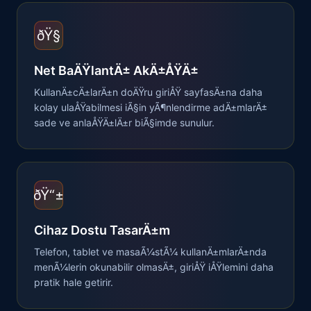
ðŸ§­
Net BaÄŸlantÄ± AkÄ±ÅŸÄ±
KullanÄ±cÄ±larÄ±n doÄŸru giriÅŸ sayfasÄ±na daha
kolay ulaÅŸabilmesi iÃ§in yÃ¶nlendirme adÄ±mlarÄ±
sade ve anlaÅŸÄ±lÄ±r biÃ§imde sunulur.
ðŸ“±
Cihaz Dostu TasarÄ±m
Telefon, tablet ve masaÃ¼stÃ¼ kullanÄ±mlarÄ±nda
menÃ¼lerin okunabilir olmasÄ±, giriÅŸ iÅŸlemini daha
pratik hale getirir.