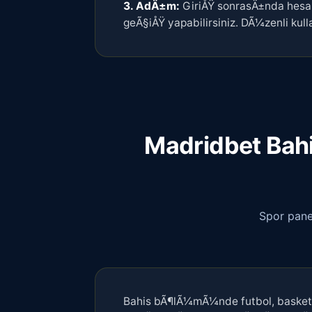
3. AdÄ±m:
GiriÅŸ sonrasÄ±nda hesab
geÃ§iÅŸ yapabilirsiniz. DÃ¼zenli kul
Madridbet Bah
Spor pane
Bahis bÃ¶lÃ¼mÃ¼nde futbol, basketbol