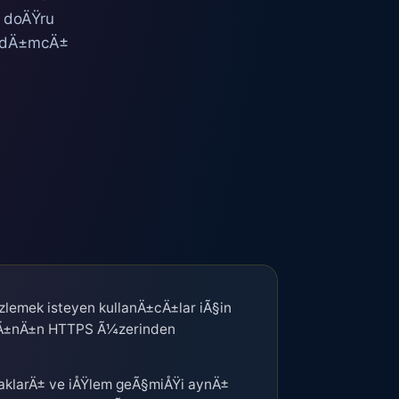
, doÄŸru
ardÄ±mcÄ±
izlemek isteyen kullanÄ±cÄ±lar iÃ§in
tÄ±nÄ±n HTTPS Ã¼zerinden
aklarÄ± ve iÅŸlem geÃ§miÅŸi aynÄ±