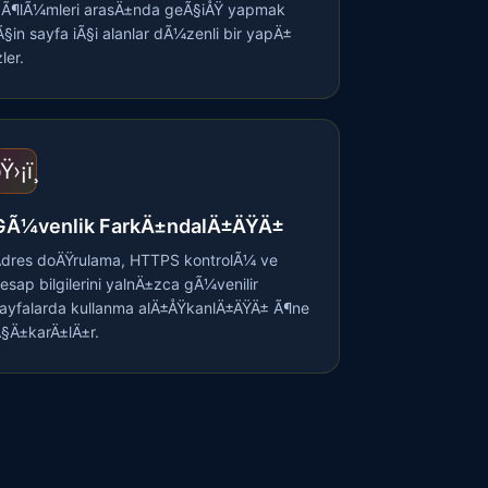
Ã¶lÃ¼mleri arasÄ±nda geÃ§iÅŸ yapmak
Ã§in sayfa iÃ§i alanlar dÃ¼zenli bir yapÄ±
zler.
Ÿ›¡ï¸
GÃ¼venlik FarkÄ±ndalÄ±ÄŸÄ±
dres doÄŸrulama, HTTPS kontrolÃ¼ ve
esap bilgilerini yalnÄ±zca gÃ¼venilir
ayfalarda kullanma alÄ±ÅŸkanlÄ±ÄŸÄ± Ã¶ne
§Ä±karÄ±lÄ±r.