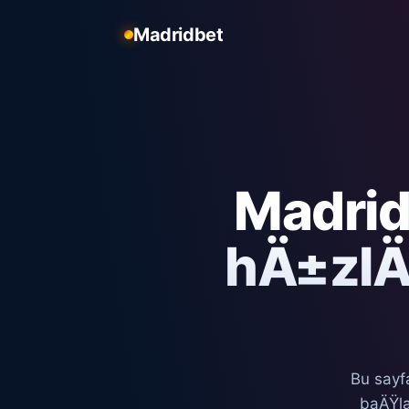
Madridbet
Madri
hÄ±zlÄ
Bu sayf
baÄŸla