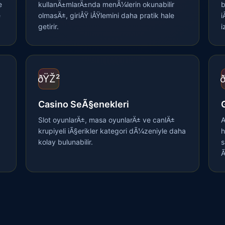
e
kullanÄ±mlarÄ±nda menÃ¼lerin okunabilir
b
e
olmasÄ±, giriÅŸ iÅŸlemini daha pratik hale
i
getirir.
i
ðŸŽ²
ð
Casino SeÃ§enekleri
Slot oyunlarÄ±, masa oyunlarÄ± ve canlÄ±
A
krupiyeli iÃ§erikler kategori dÃ¼zeniyle daha
h
kolay bulunabilir.
s
Ã