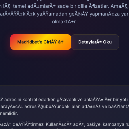
m iÃ§i temel adÄ±mlarÄ± sade bir dille Ã¶zetler. AmaÃ§
karÄ±ÅŸÄ±klÄ±k yaÅŸamadan geÃ§iÅŸ yapmanÄ±za y
olmaktÄ±r.
Madridbet'e GiriÅŸ â†’
DetaylarÄ± Oku
iÅŸ adresini kontrol ederken gÃ¼venli ve anlaÅŸÄ±lÄ±r bir yol 
 tarayÄ±cÄ± adres Ã§ubuÄŸundaki alan adÄ±nÄ± ve baÄŸlan
emlidir.
nÄ±zÄ± deÄŸiÅŸtirmez. KullanÄ±cÄ± adÄ±, bakiye, kampanya h