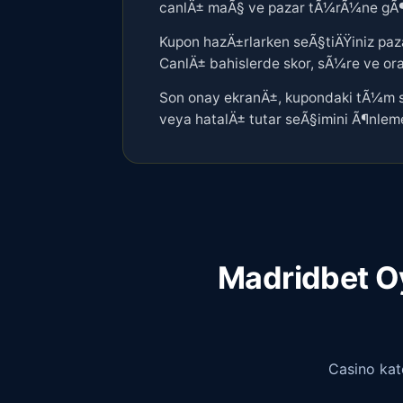
canlÄ± maÃ§ ve pazar tÃ¼rÃ¼ne gÃ¶r
Kupon hazÄ±rlarken seÃ§tiÄŸiniz pa
CanlÄ± bahislerde skor, sÃ¼re ve ora
Son onay ekranÄ±, kupondaki tÃ¼m s
veya hatalÄ± tutar seÃ§imini Ã¶nle
Madridbet O
Casino kate