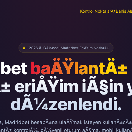
Kontrol NoktalarÄ±
Bahis A
â—
2026 Â· GÃ¼ncel Madridbet EriÅŸim NotlarÄ±
dbet
baÄŸlantÄ± 
± eriÅŸim iÃ§in 
dÃ¼zenlendi.
a, Madridbet hesabÄ±na ulaÅŸmak isteyen kullanÄ±cÄ±l
ntÄ± kontrolÃ¼, gÃ¼venli oturum aÃ§ma, mobil kulla