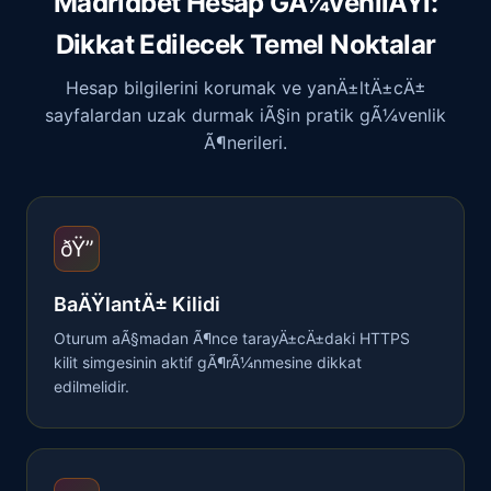
Madridbet Hesap GÃ¼venliÄŸi:
Dikkat Edilecek Temel Noktalar
Hesap bilgilerini korumak ve yanÄ±ltÄ±cÄ±
sayfalardan uzak durmak iÃ§in pratik gÃ¼venlik
Ã¶nerileri.
ðŸ”
BaÄŸlantÄ± Kilidi
Oturum aÃ§madan Ã¶nce tarayÄ±cÄ±daki HTTPS
kilit simgesinin aktif gÃ¶rÃ¼nmesine dikkat
edilmelidir.