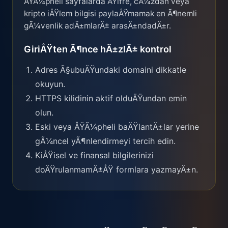
ÅŸÃ¼pheli sayfalarda ÅŸifre, cÃ¼zdan veya
kripto iÅŸlem bilgisi paylaÅŸmamak en Ã¶nemli
gÃ¼venlik adÄ±mlarÄ± arasÄ±ndadÄ±r.
GiriÅŸten Ã¶nce hÄ±zlÄ± kontrol
Adres Ã§ubuÄŸundaki domaini dikkatle
okuyun.
HTTPS kilidinin aktif olduÄŸundan emin
olun.
Eski veya ÅŸÃ¼pheli baÄŸlantÄ±lar yerine
gÃ¼ncel yÃ¶nlendirmeyi tercih edin.
KiÅŸisel ve finansal bilgilerinizi
doÄŸrulanmamÄ±ÅŸ formlara yazmayÄ±n.