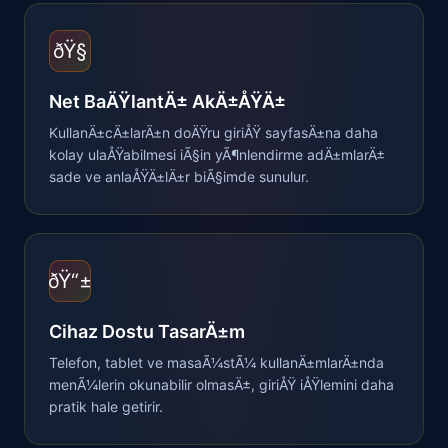
ðŸ§­
Net BaÄŸlantÄ± AkÄ±ÅŸÄ±
KullanÄ±cÄ±larÄ±n doÄŸru giriÅŸ sayfasÄ±na daha
kolay ulaÅŸabilmesi iÃ§in yÃ¶nlendirme adÄ±mlarÄ±
sade ve anlaÅŸÄ±lÄ±r biÃ§imde sunulur.
ðŸ“±
Cihaz Dostu TasarÄ±m
Telefon, tablet ve masaÃ¼stÃ¼ kullanÄ±mlarÄ±nda
menÃ¼lerin okunabilir olmasÄ±, giriÅŸ iÅŸlemini daha
pratik hale getirir.