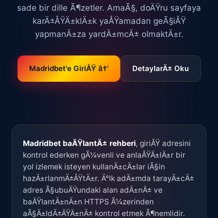
sade bir dille Ã¶zetler. AmaÃ§, doÄŸru sayfaya
karÄ±ÅŸÄ±klÄ±k yaÅŸamadan geÃ§iÅŸ
yapmanÄ±za yardÄ±mcÄ± olmaktÄ±r.
Madridbet'e GiriÅŸ â†’
DetaylarÄ± Oku
Madridbet baÄŸlantÄ± rehberi
, giriÅŸ adresini
kontrol ederken gÃ¼venli ve anlaÅŸÄ±lÄ±r bir
yol izlemek isteyen kullanÄ±cÄ±lar iÃ§in
hazÄ±rlanmÄ±ÅŸtÄ±r. Ä°lk adÄ±mda tarayÄ±cÄ±
adres Ã§ubuÄŸundaki alan adÄ±nÄ± ve
baÄŸlantÄ±nÄ±n HTTPS Ã¼zerinden
aÃ§Ä±ldÄ±ÄŸÄ±nÄ± kontrol etmek Ã¶nemlidir.