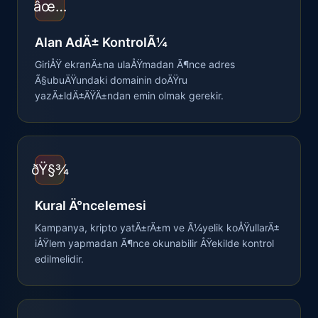
âœ…
Alan AdÄ± KontrolÃ¼
GiriÅŸ ekranÄ±na ulaÅŸmadan Ã¶nce adres
Ã§ubuÄŸundaki domainin doÄŸru
yazÄ±ldÄ±ÄŸÄ±ndan emin olmak gerekir.
ðŸ§¾
Kural Ä°ncelemesi
Kampanya, kripto yatÄ±rÄ±m ve Ã¼yelik koÅŸullarÄ±
iÅŸlem yapmadan Ã¶nce okunabilir ÅŸekilde kontrol
edilmelidir.