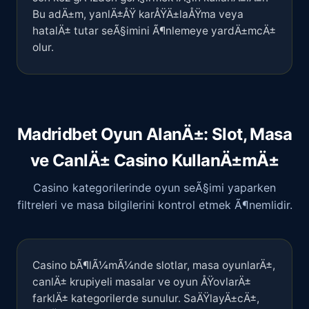
Bu adÄ±m, yanlÄ±ÅŸ karÅŸÄ±laÅŸma veya
hatalÄ± tutar seÃ§imini Ã¶nlemeye yardÄ±mcÄ±
olur.
Madridbet Oyun AlanÄ±: Slot, Masa
ve CanlÄ± Casino KullanÄ±mÄ±
Casino kategorilerinde oyun seÃ§imi yaparken
filtreleri ve masa bilgilerini kontrol etmek Ã¶nemlidir.
Casino bÃ¶lÃ¼mÃ¼nde slotlar, masa oyunlarÄ±,
canlÄ± krupiyeli masalar ve oyun ÅŸovlarÄ±
farklÄ± kategorilerde sunulur. SaÄŸlayÄ±cÄ±,