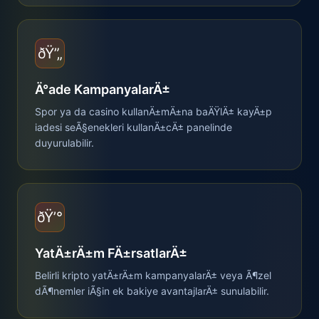
ðŸ”„
Ä°ade KampanyalarÄ±
Spor ya da casino kullanÄ±mÄ±na baÄŸlÄ± kayÄ±p
iadesi seÃ§enekleri kullanÄ±cÄ± panelinde
duyurulabilir.
ðŸ’°
YatÄ±rÄ±m FÄ±rsatlarÄ±
Belirli kripto yatÄ±rÄ±m kampanyalarÄ± veya Ã¶zel
dÃ¶nemler iÃ§in ek bakiye avantajlarÄ± sunulabilir.