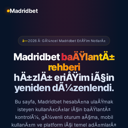
Madridbet
â—
2026 Â· GÃ¼ncel Madridbet EriÅŸim NotlarÄ±
Madridbet
baÄŸlantÄ±
rehberi
hÄ±zlÄ± eriÅŸim iÃ§in
yeniden dÃ¼zenlendi.
Bu sayfa, Madridbet hesabÄ±na ulaÅŸmak
isteyen kullanÄ±cÄ±lar iÃ§in baÄŸlantÄ±
kontrolÃ¼, gÃ¼venli oturum aÃ§ma, mobil
kullanÄ±m ve platform iÃ§i temel adÄ±mlarÄ±