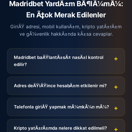
Madridbet YardÄ±m BÃ¶lÃ¼mÃ¼:
En Ã‡ok Merak Edilenler
GiriÅŸ adresi, mobil kullanÄ±m, kripto yatÄ±rÄ±m
ve gÃ¼venlik hakkÄ±nda kÄ±sa cevaplar.
Madridbet baÄŸlantÄ±sÄ± nasÄ±l kontrol
edilir?
Adres deÄŸiÅŸince hesabÄ±m etkilenir mi?
Telefonla giriÅŸ yapmak mÃ¼mkÃ¼n mÃ¼?
Kripto yatÄ±rÄ±mda nelere dikkat edilmeli?