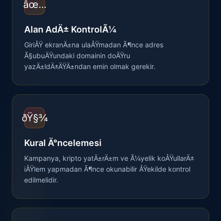
âœ…
Alan AdÄ± KontrolÃ¼
GiriÅŸ ekranÄ±na ulaÅŸmadan Ã¶nce adres
Ã§ubuÄŸundaki domainin doÄŸru
yazÄ±ldÄ±ÄŸÄ±ndan emin olmak gerekir.
ðŸ§¾
Kural Ä°ncelemesi
Kampanya, kripto yatÄ±rÄ±m ve Ã¼yelik koÅŸullarÄ±
iÅŸlem yapmadan Ã¶nce okunabilir ÅŸekilde kontrol
edilmelidir.