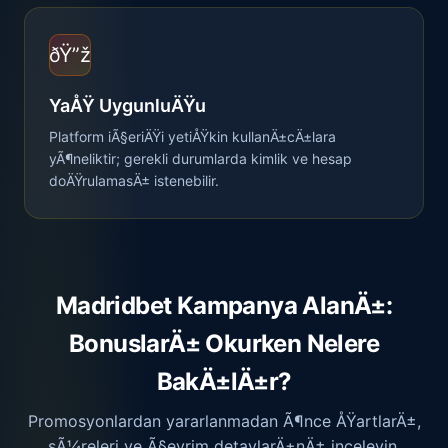
ðŸ”ž
YaÅŸ UygunluÄŸu
Platform iÃ§eriÄŸi yetiÅŸkin kullanÄ±cÄ±lara
yÃ¶neliktir; gerekli durumlarda kimlik ve hesap
doÄŸrulamasÄ± istenebilir.
Madridbet Kampanya AlanÄ±:
BonuslarÄ± Okurken Nelere
BakÄ±lÄ±r?
Promosyonlardan yararlanmadan Ã¶nce ÅŸartlarÄ±,
sÃ¼releri ve Ã§evrim detaylarÄ±nÄ± inceleyin.