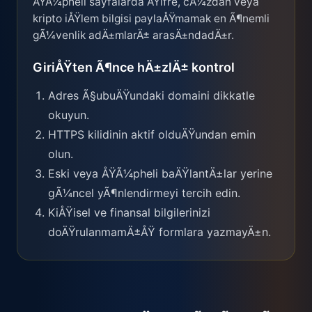
ÅŸÃ¼pheli sayfalarda ÅŸifre, cÃ¼zdan veya
kripto iÅŸlem bilgisi paylaÅŸmamak en Ã¶nemli
gÃ¼venlik adÄ±mlarÄ± arasÄ±ndadÄ±r.
GiriÅŸten Ã¶nce hÄ±zlÄ± kontrol
Adres Ã§ubuÄŸundaki domaini dikkatle
okuyun.
HTTPS kilidinin aktif olduÄŸundan emin
olun.
Eski veya ÅŸÃ¼pheli baÄŸlantÄ±lar yerine
gÃ¼ncel yÃ¶nlendirmeyi tercih edin.
KiÅŸisel ve finansal bilgilerinizi
doÄŸrulanmamÄ±ÅŸ formlara yazmayÄ±n.