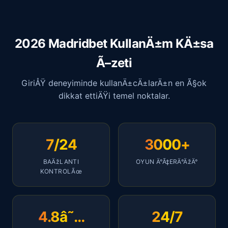
2026 Madridbet KullanÄ±m KÄ±sa
Ã–zeti
GiriÅŸ deneyiminde kullanÄ±cÄ±larÄ±n en Ã§ok
dikkat ettiÄŸi temel noktalar.
7/24
3000+
BAÄžLANTI
OYUN Ä°Ã‡ERÄ°ÄžÄ°
KONTROLÃœ
4.8â˜…
24/7