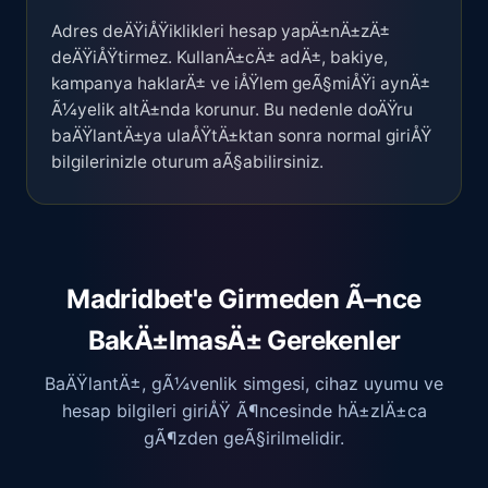
Adres deÄŸiÅŸiklikleri hesap yapÄ±nÄ±zÄ±
deÄŸiÅŸtirmez. KullanÄ±cÄ± adÄ±, bakiye,
kampanya haklarÄ± ve iÅŸlem geÃ§miÅŸi aynÄ±
Ã¼yelik altÄ±nda korunur. Bu nedenle doÄŸru
baÄŸlantÄ±ya ulaÅŸtÄ±ktan sonra normal giriÅŸ
bilgilerinizle oturum aÃ§abilirsiniz.
Madridbet'e Girmeden Ã–nce
BakÄ±lmasÄ± Gerekenler
BaÄŸlantÄ±, gÃ¼venlik simgesi, cihaz uyumu ve
hesap bilgileri giriÅŸ Ã¶ncesinde hÄ±zlÄ±ca
gÃ¶zden geÃ§irilmelidir.