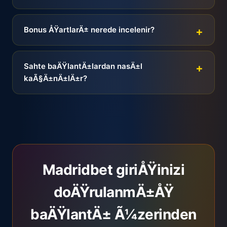
Bonus ÅŸartlarÄ± nerede incelenir?
Sahte baÄŸlantÄ±lardan nasÄ±l
kaÃ§Ä±nÄ±lÄ±r?
Madridbet giriÅŸinizi
doÄŸrulanmÄ±ÅŸ
baÄŸlantÄ± Ã¼zerinden