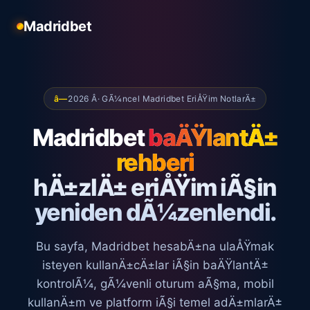
Madridbet
â—
2026 Â· GÃ¼ncel Madridbet EriÅŸim NotlarÄ±
Madridbet
baÄŸlantÄ±
rehberi
hÄ±zlÄ± eriÅŸim iÃ§in
yeniden dÃ¼zenlendi.
Bu sayfa, Madridbet hesabÄ±na ulaÅŸmak
isteyen kullanÄ±cÄ±lar iÃ§in baÄŸlantÄ±
kontrolÃ¼, gÃ¼venli oturum aÃ§ma, mobil
kullanÄ±m ve platform iÃ§i temel adÄ±mlarÄ±