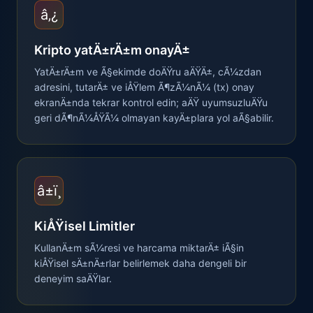
â‚¿
Kripto yatÄ±rÄ±m onayÄ±
YatÄ±rÄ±m ve Ã§ekimde doÄŸru aÄŸÄ±, cÃ¼zdan
adresini, tutarÄ± ve iÅŸlem Ã¶zÃ¼nÃ¼ (tx) onay
ekranÄ±nda tekrar kontrol edin; aÄŸ uyumsuzluÄŸu
geri dÃ¶nÃ¼ÅŸÃ¼ olmayan kayÄ±plara yol aÃ§abilir.
â±ï¸
KiÅŸisel Limitler
KullanÄ±m sÃ¼resi ve harcama miktarÄ± iÃ§in
kiÅŸisel sÄ±nÄ±rlar belirlemek daha dengeli bir
deneyim saÄŸlar.