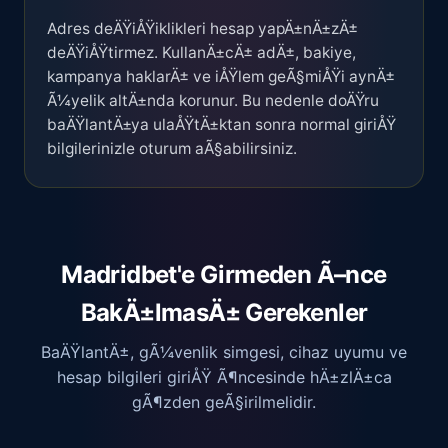
Adres deÄŸiÅŸiklikleri hesap yapÄ±nÄ±zÄ±
deÄŸiÅŸtirmez. KullanÄ±cÄ± adÄ±, bakiye,
kampanya haklarÄ± ve iÅŸlem geÃ§miÅŸi aynÄ±
Ã¼yelik altÄ±nda korunur. Bu nedenle doÄŸru
baÄŸlantÄ±ya ulaÅŸtÄ±ktan sonra normal giriÅŸ
bilgilerinizle oturum aÃ§abilirsiniz.
Madridbet'e Girmeden Ã–nce
BakÄ±lmasÄ± Gerekenler
BaÄŸlantÄ±, gÃ¼venlik simgesi, cihaz uyumu ve
hesap bilgileri giriÅŸ Ã¶ncesinde hÄ±zlÄ±ca
gÃ¶zden geÃ§irilmelidir.