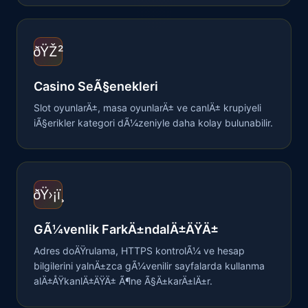
ðŸŽ²
Casino SeÃ§enekleri
Slot oyunlarÄ±, masa oyunlarÄ± ve canlÄ± krupiyeli
iÃ§erikler kategori dÃ¼zeniyle daha kolay bulunabilir.
ðŸ›¡ï¸
GÃ¼venlik FarkÄ±ndalÄ±ÄŸÄ±
Adres doÄŸrulama, HTTPS kontrolÃ¼ ve hesap
bilgilerini yalnÄ±zca gÃ¼venilir sayfalarda kullanma
alÄ±ÅŸkanlÄ±ÄŸÄ± Ã¶ne Ã§Ä±karÄ±lÄ±r.