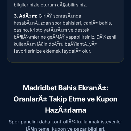
bilgilerinizle oturum aÃ§abilirsiniz.
3. AdÄ±m:
GiriÅŸ sonrasÄ±nda
hesabÄ±nÄ±zdan spor bahisleri, canlÄ± bahis,
casino, kripto yatÄ±rÄ±m ve destek
bÃ¶lÃ¼mlerine geÃ§iÅŸ yapabilirsiniz. DÃ¼zenli
kullanÄ±m iÃ§in doÄŸru baÄŸlantÄ±yÄ±
favorilerinize eklemek faydalÄ± olur.
Madridbet Bahis EkranÄ±:
OranlarÄ± Takip Etme ve Kupon
HazÄ±rlama
Spor panelini daha kontrollÃ¼ kullanmak isteyenler
iÃ§in temel kupon ve pazar bilgileri.