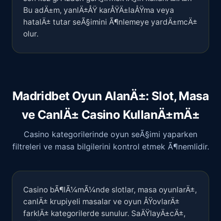
Bu adÄ±m, yanlÄ±ÅŸ karÅŸÄ±laÅŸma veya
hatalÄ± tutar seÃ§imini Ã¶nlemeye yardÄ±mcÄ±
olur.
Madridbet Oyun AlanÄ±: Slot, Masa
ve CanlÄ± Casino KullanÄ±mÄ±
Casino kategorilerinde oyun seÃ§imi yaparken
filtreleri ve masa bilgilerini kontrol etmek Ã¶nemlidir.
Casino bÃ¶lÃ¼mÃ¼nde slotlar, masa oyunlarÄ±,
canlÄ± krupiyeli masalar ve oyun ÅŸovlarÄ±
farklÄ± kategorilerde sunulur. SaÄŸlayÄ±cÄ±,