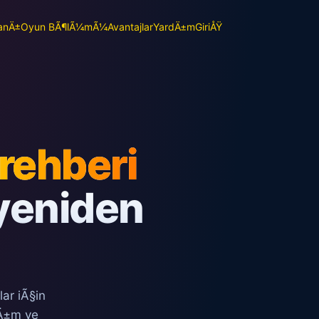
lanÄ±
Oyun BÃ¶lÃ¼mÃ¼
Avantajlar
YardÄ±m
GiriÅŸ
rehberi
yeniden
ar iÃ§in
nÄ±m ve