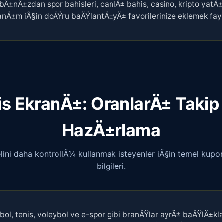
Ä±nÄ±zdan spor bahisleri, canlÄ± bahis, casino, kripto yat
lanÄ±m iÃ§in doÄŸru baÄŸlantÄ±yÄ± favorilerinize eklemek fay
is EkranÄ±: OranlarÄ± Takip
HazÄ±rlama
lini daha kontrollÃ¼ kullanmak isteyenler iÃ§in temel kupo
bilgileri.
, tenis, voleybol ve e-spor gibi branÅŸlar ayrÄ± baÅŸlÄ±klar a