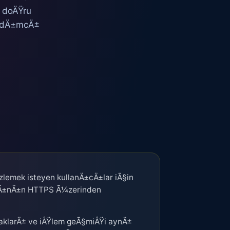
, doÄŸru
ardÄ±mcÄ±
izlemek isteyen kullanÄ±cÄ±lar iÃ§in
tÄ±nÄ±n HTTPS Ã¼zerinden
aklarÄ± ve iÅŸlem geÃ§miÅŸi aynÄ±