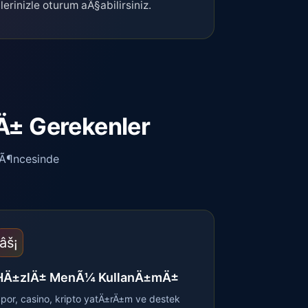
rinizle oturum aÃ§abilirsiniz.
Ä± Gerekenler
 Ã¶ncesinde
âš¡
HÄ±zlÄ± MenÃ¼ KullanÄ±mÄ±
por, casino, kripto yatÄ±rÄ±m ve destek