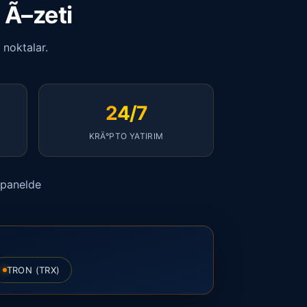
Ã–zeti
noktalar.
24/7
KRÄ°PTO YATIRIM
 panelde
TRON (TRX)