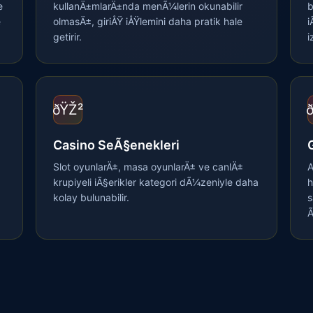
e
kullanÄ±mlarÄ±nda menÃ¼lerin okunabilir
b
e
olmasÄ±, giriÅŸ iÅŸlemini daha pratik hale
i
getirir.
i
ðŸŽ²
ð
Casino SeÃ§enekleri
Slot oyunlarÄ±, masa oyunlarÄ± ve canlÄ±
A
krupiyeli iÃ§erikler kategori dÃ¼zeniyle daha
h
kolay bulunabilir.
s
Ã