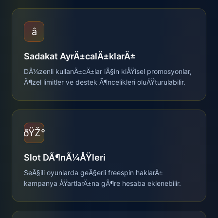
â­
Sadakat AyrÄ±calÄ±klarÄ±
DÃ¼zenli kullanÄ±cÄ±lar iÃ§in kiÅŸisel promosyonlar,
Ã¶zel limitler ve destek Ã¶ncelikleri oluÅŸturulabilir.
ðŸŽ°
Slot DÃ¶nÃ¼ÅŸleri
SeÃ§ili oyunlarda geÃ§erli freespin haklarÄ±
kampanya ÅŸartlarÄ±na gÃ¶re hesaba eklenebilir.