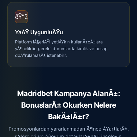
ðŸ”ž
YaÅŸ UygunluÄŸu
Platform iÃ§eriÄŸi yetiÅŸkin kullanÄ±cÄ±lara
yÃ¶neliktir; gerekli durumlarda kimlik ve hesap
doÄŸrulamasÄ± istenebilir.
Madridbet Kampanya AlanÄ±:
BonuslarÄ± Okurken Nelere
BakÄ±lÄ±r?
Promosyonlardan yararlanmadan Ã¶nce ÅŸartlarÄ±,
sÃ¼releri ve Ã§evrim detaylarÄ±nÄ± inceleyin.