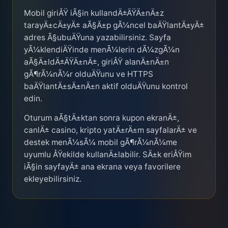
Mobil giriÅŸ iÃ§in kullandÄ±ÄŸÄ±nÄ±z
tarayÄ±cÄ±yÄ± aÃ§Ä±p gÃ¼ncel baÄŸlantÄ±yÄ±
adres Ã§ubuÄŸuna yazabilirsiniz. Sayfa
yÃ¼klendiÄŸinde menÃ¼lerin dÃ¼zgÃ¼n
aÃ§Ä±ldÄ±ÄŸÄ±nÄ±, giriÅŸ alanÄ±nÄ±n
gÃ¶rÃ¼nÃ¼r olduÄŸunu ve HTTPS
baÄŸlantÄ±sÄ±nÄ±n aktif olduÄŸunu kontrol
edin.
Oturum aÃ§tÄ±ktan sonra kupon ekranÄ±,
canlÄ± casino, kripto yatÄ±rÄ±m sayfalarÄ± ve
destek menÃ¼sÃ¼ mobil gÃ¶rÃ¼nÃ¼me
uyumlu ÅŸekilde kullanÄ±labilir. SÄ±k eriÅŸim
iÃ§in sayfayÄ± ana ekrana veya favorilere
ekleyebilirsiniz.