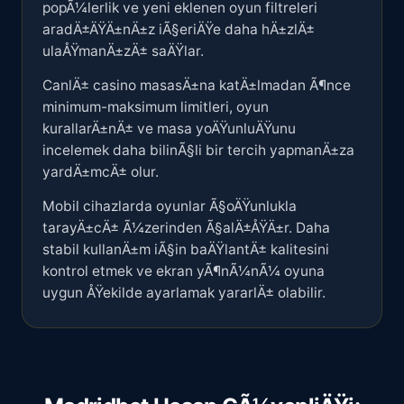
popÃ¼lerlik ve yeni eklenen oyun filtreleri
aradÄ±ÄŸÄ±nÄ±z iÃ§eriÄŸe daha hÄ±zlÄ±
ulaÅŸmanÄ±zÄ± saÄŸlar.
CanlÄ± casino masasÄ±na katÄ±lmadan Ã¶nce
minimum-maksimum limitleri, oyun
kurallarÄ±nÄ± ve masa yoÄŸunluÄŸunu
incelemek daha bilinÃ§li bir tercih yapmanÄ±za
yardÄ±mcÄ± olur.
Mobil cihazlarda oyunlar Ã§oÄŸunlukla
tarayÄ±cÄ± Ã¼zerinden Ã§alÄ±ÅŸÄ±r. Daha
stabil kullanÄ±m iÃ§in baÄŸlantÄ± kalitesini
kontrol etmek ve ekran yÃ¶nÃ¼nÃ¼ oyuna
uygun ÅŸekilde ayarlamak yararlÄ± olabilir.