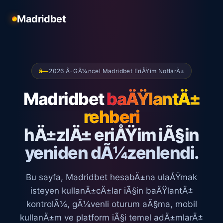
Madridbet
â—
2026 Â· GÃ¼ncel Madridbet EriÅŸim NotlarÄ±
Madridbet
baÄŸlantÄ±
rehberi
hÄ±zlÄ± eriÅŸim iÃ§in
yeniden dÃ¼zenlendi.
Bu sayfa, Madridbet hesabÄ±na ulaÅŸmak
isteyen kullanÄ±cÄ±lar iÃ§in baÄŸlantÄ±
kontrolÃ¼, gÃ¼venli oturum aÃ§ma, mobil
kullanÄ±m ve platform iÃ§i temel adÄ±mlarÄ±