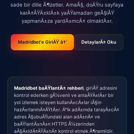
sade bir dille Ã¶zetler. AmaÃ§, doÄŸru sayfaya
karÄ±ÅŸÄ±klÄ±k yaÅŸamadan geÃ§iÅŸ
yapmanÄ±za yardÄ±mcÄ± olmaktÄ±r.
Madridbet'e GiriÅŸ â†’
DetaylarÄ± Oku
Madridbet baÄŸlantÄ± rehberi
, giriÅŸ adresini
kontrol ederken gÃ¼venli ve anlaÅŸÄ±lÄ±r bir
yol izlemek isteyen kullanÄ±cÄ±lar iÃ§in
hazÄ±rlanmÄ±ÅŸtÄ±r. Ä°lk adÄ±mda tarayÄ±cÄ±
adres Ã§ubuÄŸundaki alan adÄ±nÄ± ve
baÄŸlantÄ±nÄ±n HTTPS Ã¼zerinden
aÃ§Ä±ldÄ±ÄŸÄ±nÄ± kontrol etmek Ã¶nemlidir.