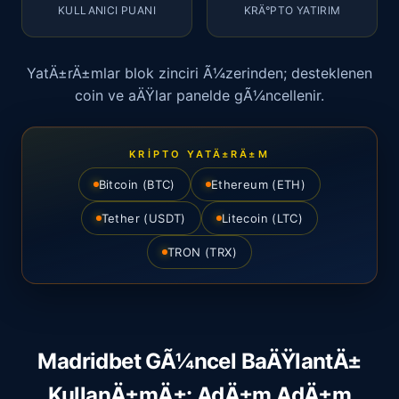
KULLANICI PUANI
KRÄ°PTO YATIRIM
YatÄ±rÄ±mlar blok zinciri Ã¼zerinden; desteklenen
coin ve aÄŸlar panelde gÃ¼ncellenir.
KRIPTO YATÄ±RÄ±M
Bitcoin (BTC)
Ethereum (ETH)
Tether (USDT)
Litecoin (LTC)
TRON (TRX)
Madridbet GÃ¼ncel BaÄŸlantÄ±
KullanÄ±mÄ±: AdÄ±m AdÄ±m