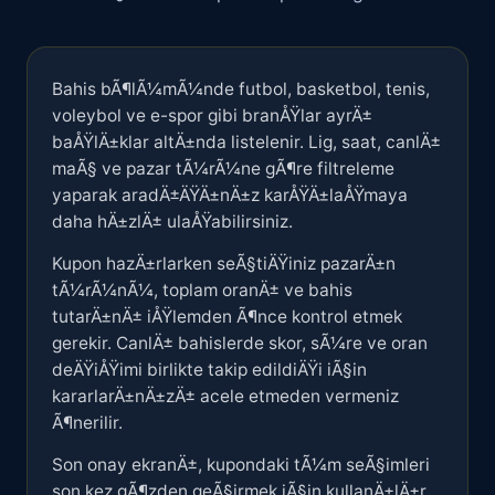
Bahis bÃ¶lÃ¼mÃ¼nde futbol, basketbol, tenis,
voleybol ve e-spor gibi branÅŸlar ayrÄ±
baÅŸlÄ±klar altÄ±nda listelenir. Lig, saat, canlÄ±
maÃ§ ve pazar tÃ¼rÃ¼ne gÃ¶re filtreleme
yaparak aradÄ±ÄŸÄ±nÄ±z karÅŸÄ±laÅŸmaya
daha hÄ±zlÄ± ulaÅŸabilirsiniz.
Kupon hazÄ±rlarken seÃ§tiÄŸiniz pazarÄ±n
tÃ¼rÃ¼nÃ¼, toplam oranÄ± ve bahis
tutarÄ±nÄ± iÅŸlemden Ã¶nce kontrol etmek
gerekir. CanlÄ± bahislerde skor, sÃ¼re ve oran
deÄŸiÅŸimi birlikte takip edildiÄŸi iÃ§in
kararlarÄ±nÄ±zÄ± acele etmeden vermeniz
Ã¶nerilir.
Son onay ekranÄ±, kupondaki tÃ¼m seÃ§imleri
son kez gÃ¶zden geÃ§irmek iÃ§in kullanÄ±lÄ±r.