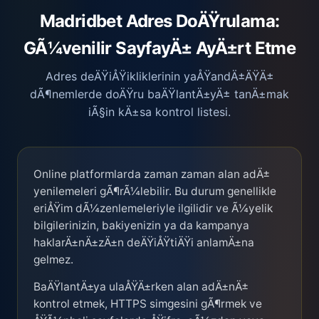
Madridbet Adres DoÄŸrulama:
GÃ¼venilir SayfayÄ± AyÄ±rt Etme
Adres deÄŸiÅŸikliklerinin yaÅŸandÄ±ÄŸÄ±
dÃ¶nemlerde doÄŸru baÄŸlantÄ±yÄ± tanÄ±mak
iÃ§in kÄ±sa kontrol listesi.
Online platformlarda zaman zaman alan adÄ±
yenilemeleri gÃ¶rÃ¼lebilir. Bu durum genellikle
eriÅŸim dÃ¼zenlemeleriyle ilgilidir ve Ã¼yelik
bilgilerinizin, bakiyenizin ya da kampanya
haklarÄ±nÄ±zÄ±n deÄŸiÅŸtiÄŸi anlamÄ±na
gelmez.
BaÄŸlantÄ±ya ulaÅŸÄ±rken alan adÄ±nÄ±
kontrol etmek, HTTPS simgesini gÃ¶rmek ve