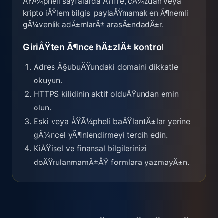
ÅŸÃ¼pheli sayfalarda ÅŸifre, cÃ¼zdan veya
kripto iÅŸlem bilgisi paylaÅŸmamak en Ã¶nemli
gÃ¼venlik adÄ±mlarÄ± arasÄ±ndadÄ±r.
GiriÅŸten Ã¶nce hÄ±zlÄ± kontrol
Adres Ã§ubuÄŸundaki domaini dikkatle
okuyun.
HTTPS kilidinin aktif olduÄŸundan emin
olun.
Eski veya ÅŸÃ¼pheli baÄŸlantÄ±lar yerine
gÃ¼ncel yÃ¶nlendirmeyi tercih edin.
KiÅŸisel ve finansal bilgilerinizi
doÄŸrulanmamÄ±ÅŸ formlara yazmayÄ±n.