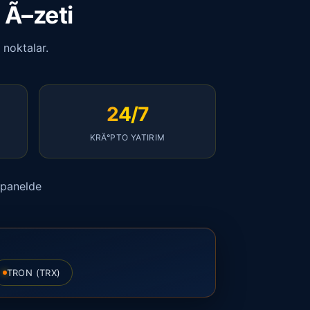
Ã–zeti
noktalar.
24/7
KRÄ°PTO YATIRIM
 panelde
TRON (TRX)