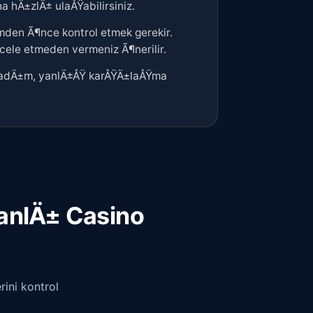
hÄ±zlÄ± ulaÅŸabilirsiniz.
den Ã¶nce kontrol etmek gerekir.
acele etmeden vermeniz Ã¶nerilir.
u adÄ±m, yanlÄ±ÅŸ karÅŸÄ±laÅŸma
anlÄ± Casino
rini kontrol