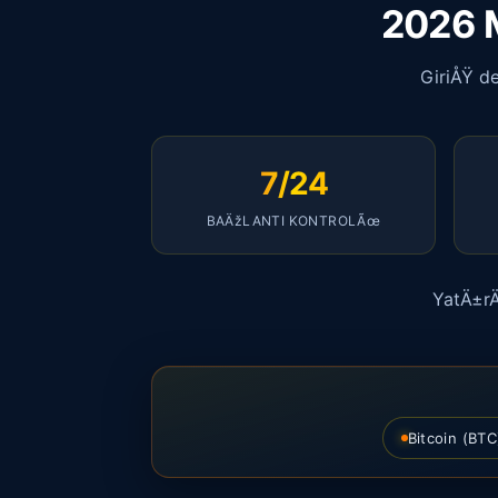
2026 
GiriÅŸ d
7/24
BAÄžLANTI KONTROLÃœ
YatÄ±rÄ
Bitcoin (BTC