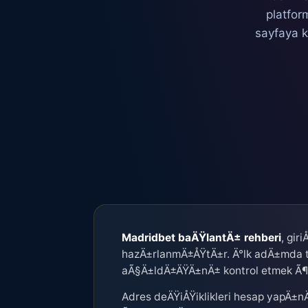
platfor
sayfaya 
Madridbet baÄŸlantÄ± rehberi
, gir
hazÄ±rlanmÄ±ÅŸtÄ±r. Ä°lk adÄ±mda
aÃ§Ä±ldÄ±ÄŸÄ±nÄ± kontrol etmek Ã¶n
Adres deÄŸiÅŸiklikleri hesap yapÄ±