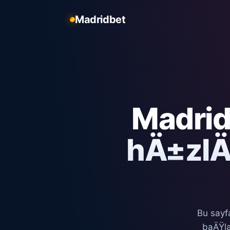
Madridbet
Madri
hÄ±zlÄ
Bu sayf
baÄŸla