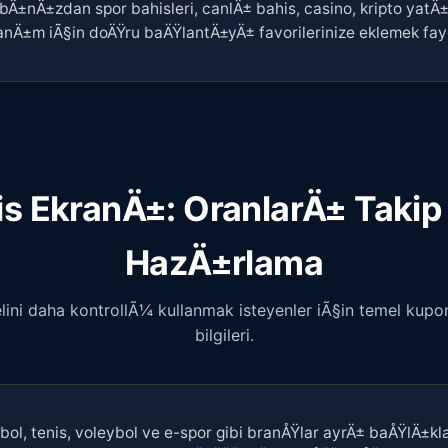
Ä±nÄ±zdan spor bahisleri, canlÄ± bahis, casino, kripto yat
lanÄ±m iÃ§in doÄŸru baÄŸlantÄ±yÄ± favorilerinize eklemek fay
is EkranÄ±: OranlarÄ± Takip
HazÄ±rlama
lini daha kontrollÃ¼ kullanmak isteyenler iÃ§in temel kupo
bilgileri.
, tenis, voleybol ve e-spor gibi branÅŸlar ayrÄ± baÅŸlÄ±klar a