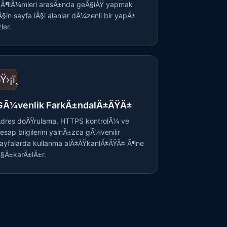
Ã¶lÃ¼mleri arasÄ±nda geÃ§iÅŸ yapmak
Ã§in sayfa iÃ§i alanlar dÃ¼zenli bir yapÄ±
zler.
Ÿ›¡ï¸
GÃ¼venlik FarkÄ±ndalÄ±ÄŸÄ±
dres doÄŸrulama, HTTPS kontrolÃ¼ ve
esap bilgilerini yalnÄ±zca gÃ¼venilir
ayfalarda kullanma alÄ±ÅŸkanlÄ±ÄŸÄ± Ã¶ne
§Ä±karÄ±lÄ±r.