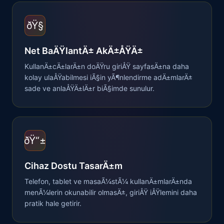
ðŸ§­
Net BaÄŸlantÄ± AkÄ±ÅŸÄ±
KullanÄ±cÄ±larÄ±n doÄŸru giriÅŸ sayfasÄ±na daha
kolay ulaÅŸabilmesi iÃ§in yÃ¶nlendirme adÄ±mlarÄ±
sade ve anlaÅŸÄ±lÄ±r biÃ§imde sunulur.
ðŸ“±
Cihaz Dostu TasarÄ±m
Telefon, tablet ve masaÃ¼stÃ¼ kullanÄ±mlarÄ±nda
menÃ¼lerin okunabilir olmasÄ±, giriÅŸ iÅŸlemini daha
pratik hale getirir.