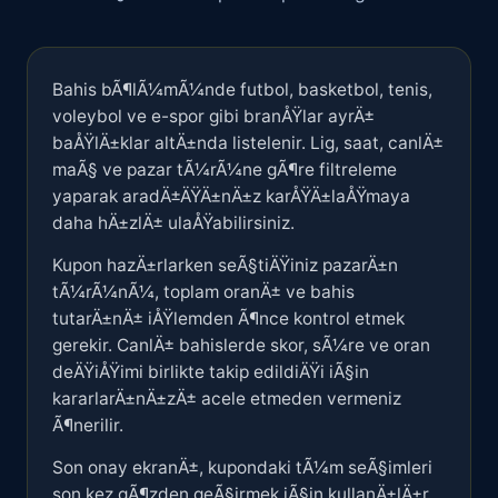
Bahis bÃ¶lÃ¼mÃ¼nde futbol, basketbol, tenis,
voleybol ve e-spor gibi branÅŸlar ayrÄ±
baÅŸlÄ±klar altÄ±nda listelenir. Lig, saat, canlÄ±
maÃ§ ve pazar tÃ¼rÃ¼ne gÃ¶re filtreleme
yaparak aradÄ±ÄŸÄ±nÄ±z karÅŸÄ±laÅŸmaya
daha hÄ±zlÄ± ulaÅŸabilirsiniz.
Kupon hazÄ±rlarken seÃ§tiÄŸiniz pazarÄ±n
tÃ¼rÃ¼nÃ¼, toplam oranÄ± ve bahis
tutarÄ±nÄ± iÅŸlemden Ã¶nce kontrol etmek
gerekir. CanlÄ± bahislerde skor, sÃ¼re ve oran
deÄŸiÅŸimi birlikte takip edildiÄŸi iÃ§in
kararlarÄ±nÄ±zÄ± acele etmeden vermeniz
Ã¶nerilir.
Son onay ekranÄ±, kupondaki tÃ¼m seÃ§imleri
son kez gÃ¶zden geÃ§irmek iÃ§in kullanÄ±lÄ±r.