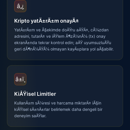
â‚¿
Kripto yatÄ±rÄ±m onayÄ±
YatÄ±rÄ±m ve Ã§ekimde doÄŸru aÄŸÄ±, cÃ¼zdan
adresini, tutarÄ± ve iÅŸlem Ã¶zÃ¼nÃ¼ (tx) onay
ekranÄ±nda tekrar kontrol edin; aÄŸ uyumsuzluÄŸu
geri dÃ¶nÃ¼ÅŸÃ¼ olmayan kayÄ±plara yol aÃ§abilir.
â±ï¸
KiÅŸisel Limitler
KullanÄ±m sÃ¼resi ve harcama miktarÄ± iÃ§in
kiÅŸisel sÄ±nÄ±rlar belirlemek daha dengeli bir
deneyim saÄŸlar.