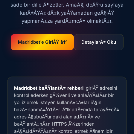
sade bir dille Ã¶zetler. AmaÃ§, doÄŸru sayfaya
karÄ±ÅŸÄ±klÄ±k yaÅŸamadan geÃ§iÅŸ
yapmanÄ±za yardÄ±mcÄ± olmaktÄ±r.
Madridbet'e GiriÅŸ â†’
DetaylarÄ± Oku
Madridbet baÄŸlantÄ± rehberi
, giriÅŸ adresini
kontrol ederken gÃ¼venli ve anlaÅŸÄ±lÄ±r bir
yol izlemek isteyen kullanÄ±cÄ±lar iÃ§in
hazÄ±rlanmÄ±ÅŸtÄ±r. Ä°lk adÄ±mda tarayÄ±cÄ±
adres Ã§ubuÄŸundaki alan adÄ±nÄ± ve
baÄŸlantÄ±nÄ±n HTTPS Ã¼zerinden
aÃ§Ä±ldÄ±ÄŸÄ±nÄ± kontrol etmek Ã¶nemlidir.