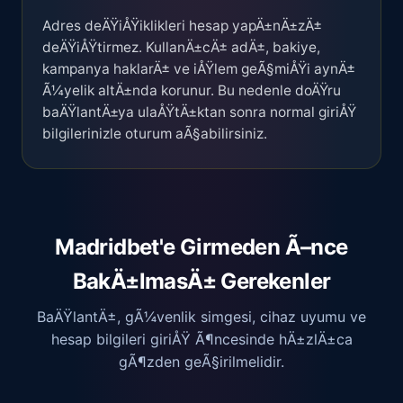
Adres deÄŸiÅŸiklikleri hesap yapÄ±nÄ±zÄ±
deÄŸiÅŸtirmez. KullanÄ±cÄ± adÄ±, bakiye,
kampanya haklarÄ± ve iÅŸlem geÃ§miÅŸi aynÄ±
Ã¼yelik altÄ±nda korunur. Bu nedenle doÄŸru
baÄŸlantÄ±ya ulaÅŸtÄ±ktan sonra normal giriÅŸ
bilgilerinizle oturum aÃ§abilirsiniz.
Madridbet'e Girmeden Ã–nce
BakÄ±lmasÄ± Gerekenler
BaÄŸlantÄ±, gÃ¼venlik simgesi, cihaz uyumu ve
hesap bilgileri giriÅŸ Ã¶ncesinde hÄ±zlÄ±ca
gÃ¶zden geÃ§irilmelidir.