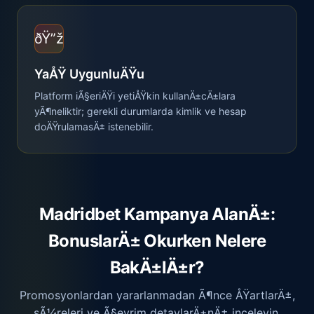
ðŸ”ž
YaÅŸ UygunluÄŸu
Platform iÃ§eriÄŸi yetiÅŸkin kullanÄ±cÄ±lara
yÃ¶neliktir; gerekli durumlarda kimlik ve hesap
doÄŸrulamasÄ± istenebilir.
Madridbet Kampanya AlanÄ±:
BonuslarÄ± Okurken Nelere
BakÄ±lÄ±r?
Promosyonlardan yararlanmadan Ã¶nce ÅŸartlarÄ±,
sÃ¼releri ve Ã§evrim detaylarÄ±nÄ± inceleyin.