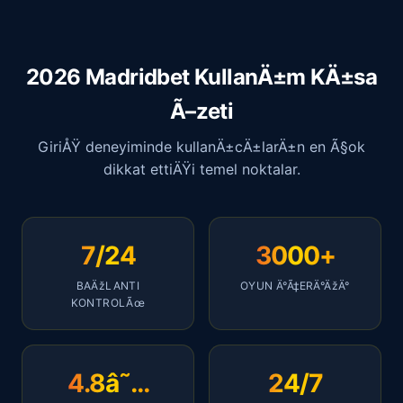
2026 Madridbet KullanÄ±m KÄ±sa
Ã–zeti
GiriÅŸ deneyiminde kullanÄ±cÄ±larÄ±n en Ã§ok
dikkat ettiÄŸi temel noktalar.
7/24
3000+
BAÄžLANTI
OYUN Ä°Ã‡ERÄ°ÄžÄ°
KONTROLÃœ
4.8â˜…
24/7