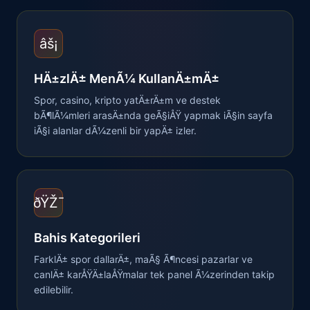
âš¡
HÄ±zlÄ± MenÃ¼ KullanÄ±mÄ±
Spor, casino, kripto yatÄ±rÄ±m ve destek
bÃ¶lÃ¼mleri arasÄ±nda geÃ§iÅŸ yapmak iÃ§in sayfa
iÃ§i alanlar dÃ¼zenli bir yapÄ± izler.
ðŸŽ¯
Bahis Kategorileri
FarklÄ± spor dallarÄ±, maÃ§ Ã¶ncesi pazarlar ve
canlÄ± karÅŸÄ±laÅŸmalar tek panel Ã¼zerinden takip
edilebilir.