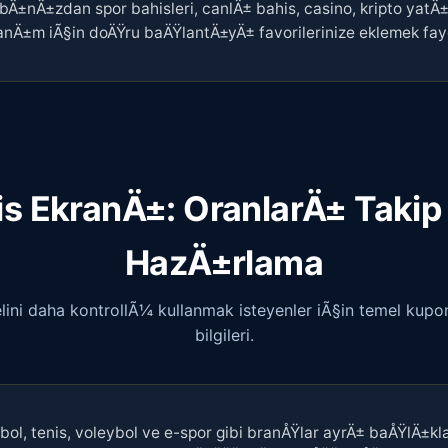
Ä±nÄ±zdan spor bahisleri, canlÄ± bahis, casino, kripto yat
lanÄ±m iÃ§in doÄŸru baÄŸlantÄ±yÄ± favorilerinize eklemek fay
is EkranÄ±: OranlarÄ± Takip
HazÄ±rlama
lini daha kontrollÃ¼ kullanmak isteyenler iÃ§in temel kupo
bilgileri.
, tenis, voleybol ve e-spor gibi branÅŸlar ayrÄ± baÅŸlÄ±klar a