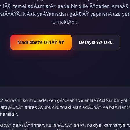
m iÃ§i temel adÄ±mlarÄ± sade bir dille Ã¶zetler. AmaÃ§
karÄ±ÅŸÄ±klÄ±k yaÅŸamadan geÃ§iÅŸ yapmanÄ±za y
olmaktÄ±r.
Madridbet'e GiriÅŸ â†’
DetaylarÄ± Oku
iÅŸ adresini kontrol ederken gÃ¼venli ve anlaÅŸÄ±lÄ±r bir yol 
 tarayÄ±cÄ± adres Ã§ubuÄŸundaki alan adÄ±nÄ± ve baÄŸlan
emlidir.
nÄ±zÄ± deÄŸiÅŸtirmez. KullanÄ±cÄ± adÄ±, bakiye, kampanya h