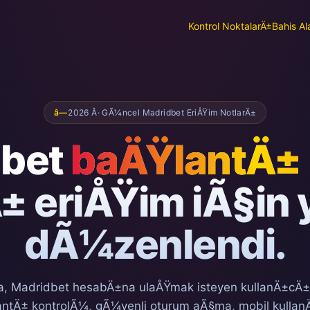
Kontrol NoktalarÄ±
Bahis A
â—
2026 Â· GÃ¼ncel Madridbet EriÅŸim NotlarÄ±
dbet
baÄŸlantÄ± 
± eriÅŸim iÃ§in 
dÃ¼zenlendi.
a, Madridbet hesabÄ±na ulaÅŸmak isteyen kullanÄ±cÄ±l
ntÄ± kontrolÃ¼, gÃ¼venli oturum aÃ§ma, mobil kulla