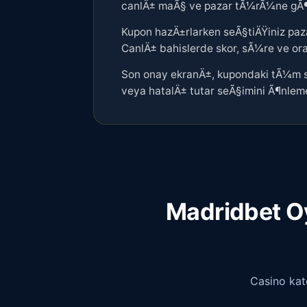
canlÄ± maÃ§ ve pazar tÃ¼rÃ¼ne gÃ¶r
Kupon hazÄ±rlarken seÃ§tiÄŸiniz pa
CanlÄ± bahislerde skor, sÃ¼re ve ora
Son onay ekranÄ±, kupondaki tÃ¼m s
veya hatalÄ± tutar seÃ§imini Ã¶nle
Madridbet O
Casino kate