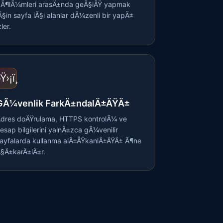
Ã¶lÃ¼mleri arasÄ±nda geÃ§iÅŸ yapmak
Ã§in sayfa iÃ§i alanlar dÃ¼zenli bir yapÄ±
zler.
Ÿ›¡ï¸
GÃ¼venlik FarkÄ±ndalÄ±ÄŸÄ±
dres doÄŸrulama, HTTPS kontrolÃ¼ ve
esap bilgilerini yalnÄ±zca gÃ¼venilir
ayfalarda kullanma alÄ±ÅŸkanlÄ±ÄŸÄ± Ã¶ne
§Ä±karÄ±lÄ±r.