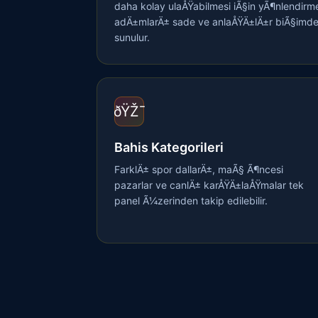
daha kolay ulaÅŸabilmesi iÃ§in yÃ¶nlendirm
adÄ±mlarÄ± sade ve anlaÅŸÄ±lÄ±r biÃ§imd
sunulur.
ðŸŽ¯
Bahis Kategorileri
FarklÄ± spor dallarÄ±, maÃ§ Ã¶ncesi
pazarlar ve canlÄ± karÅŸÄ±laÅŸmalar tek
panel Ã¼zerinden takip edilebilir.