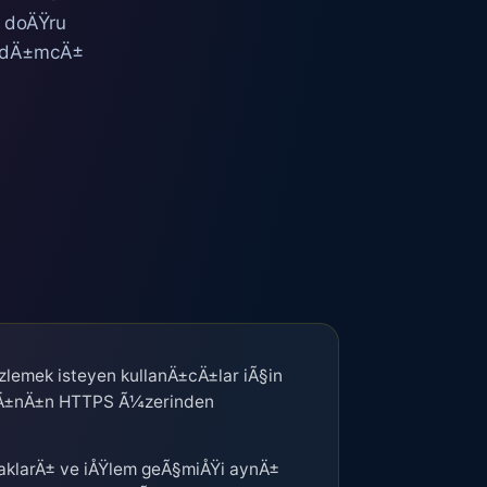
, doÄŸru
ardÄ±mcÄ±
izlemek isteyen kullanÄ±cÄ±lar iÃ§in
tÄ±nÄ±n HTTPS Ã¼zerinden
aklarÄ± ve iÅŸlem geÃ§miÅŸi aynÄ±