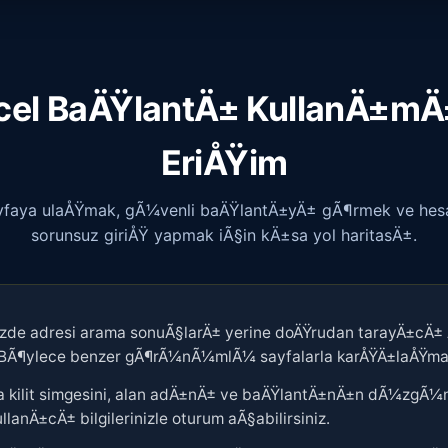
cel BaÄŸlantÄ± KullanÄ±m
EriÅŸim
yfaya ulaÅŸmak, gÃ¼venli baÄŸlantÄ±yÄ± gÃ¶rmek ve he
sorunsuz giriÅŸ yapmak iÃ§in kÄ±sa yol haritasÄ±.
nizde adresi arama sonuÃ§larÄ± yerine doÄŸrudan tarayÄ±c
 BÃ¶ylece benzer gÃ¶rÃ¼nÃ¼mlÃ¼ sayfalarla karÅŸÄ±laÅŸma i
ilit simgesini, alan adÄ±nÄ± ve baÄŸlantÄ±nÄ±n dÃ¼zgÃ¼n 
lanÄ±cÄ± bilgilerinizle oturum aÃ§abilirsiniz.