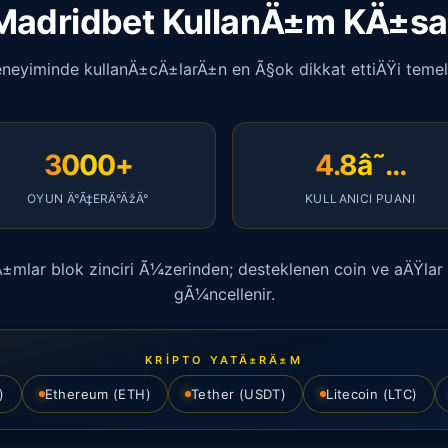
Madridbet KullanÄ±m KÄ±sa 
eneyiminde kullanÄ±cÄ±larÄ±n en Ã§ok dikkat ettiÄŸi temel 
3000+
4.8â˜…
OYUN Ä°Ã‡ERÄ°ÄžÄ°
KULLANICI PUANI
±mlar blok zinciri Ã¼zerinden; desteklenen coin ve aÄŸlar
gÃ¼ncellenir.
KRIPTO YATÄ±RÄ±M
)
Ethereum (ETH)
Tether (USDT)
Litecoin (LTC)