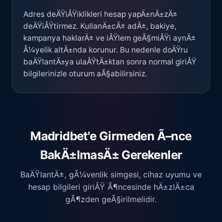
Adres deÄŸiÅŸiklikleri hesap yapÄ±nÄ±zÄ±
deÄŸiÅŸtirmez. KullanÄ±cÄ± adÄ±, bakiye,
kampanya haklarÄ± ve iÅŸlem geÃ§miÅŸi aynÄ±
Ã¼yelik altÄ±nda korunur. Bu nedenle doÄŸru
baÄŸlantÄ±ya ulaÅŸtÄ±ktan sonra normal giriÅŸ
bilgilerinizle oturum aÃ§abilirsiniz.
Madridbet'e Girmeden Ã–nce
BakÄ±lmasÄ± Gerekenler
BaÄŸlantÄ±, gÃ¼venlik simgesi, cihaz uyumu ve
hesap bilgileri giriÅŸ Ã¶ncesinde hÄ±zlÄ±ca
gÃ¶zden geÃ§irilmelidir.