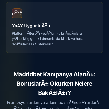
ðŸ”ž
YaÅŸ UygunluÄŸu
Platform iÃ§eriÄŸi yetiÅŸkin kullanÄ±cÄ±lara
yÃ¶neliktir; gerekli durumlarda kimlik ve hesap
doÄŸrulamasÄ± istenebilir.
Madridbet Kampanya AlanÄ±:
BonuslarÄ± Okurken Nelere
BakÄ±lÄ±r?
Promosyonlardan yararlanmadan Ã¶nce ÅŸartlarÄ±,
sÃ¼releri ve Ã§evrim detaylarÄ±nÄ± inceleyin.