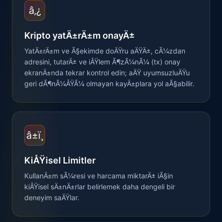
â‚¿
Kripto yatÄ±rÄ±m onayÄ±
YatÄ±rÄ±m ve Ã§ekimde doÄŸru aÄŸÄ±, cÃ¼zdan
adresini, tutarÄ± ve iÅŸlem Ã¶zÃ¼nÃ¼ (tx) onay
ekranÄ±nda tekrar kontrol edin; aÄŸ uyumsuzluÄŸu
geri dÃ¶nÃ¼ÅŸÃ¼ olmayan kayÄ±plara yol aÃ§abilir.
â±ï¸
KiÅŸisel Limitler
KullanÄ±m sÃ¼resi ve harcama miktarÄ± iÃ§in
kiÅŸisel sÄ±nÄ±rlar belirlemek daha dengeli bir
deneyim saÄŸlar.