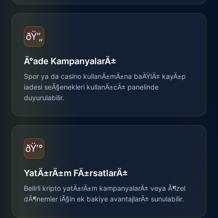
ðŸ”„
Ä°ade KampanyalarÄ±
Spor ya da casino kullanÄ±mÄ±na baÄŸlÄ± kayÄ±p
iadesi seÃ§enekleri kullanÄ±cÄ± panelinde
duyurulabilir.
ðŸ’°
YatÄ±rÄ±m FÄ±rsatlarÄ±
Belirli kripto yatÄ±rÄ±m kampanyalarÄ± veya Ã¶zel
dÃ¶nemler iÃ§in ek bakiye avantajlarÄ± sunulabilir.