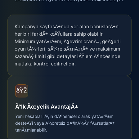
Kampanya sayfasÄ±nda yer alan bonuslarÄ±n
her biri farklÄ± koÅŸullara sahip olabilir.
Minimum yatÄ±rÄ±m, Ã§evrim oranÄ±, geÃ§erli
oyun tÃ¼rleri, sÃ¼re sÄ±nÄ±rÄ± ve maksimum
kazanÃ§ limiti gibi detaylar iÅŸlem Ã¶ncesinde
mutlaka kontrol edilmelidir.
ðŸŽ
Ä°lk Ãœyelik AvantajÄ±
Yeni hesaplar iÃ§in dÃ¶nemsel olarak yatÄ±rÄ±m
desteÄŸi veya Ã¼cretsiz dÃ¶nÃ¼ÅŸ fÄ±rsatlarÄ±
tanÄ±mlanabilir.