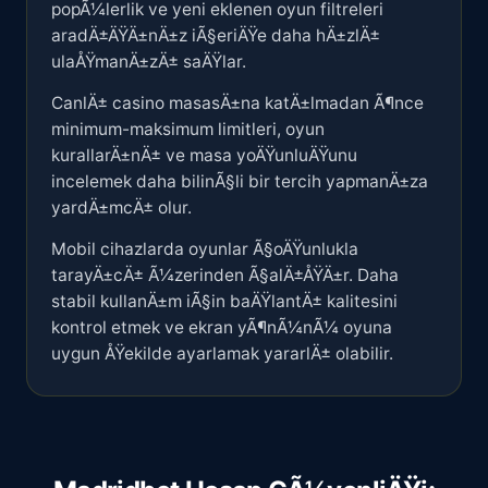
popÃ¼lerlik ve yeni eklenen oyun filtreleri
aradÄ±ÄŸÄ±nÄ±z iÃ§eriÄŸe daha hÄ±zlÄ±
ulaÅŸmanÄ±zÄ± saÄŸlar.
CanlÄ± casino masasÄ±na katÄ±lmadan Ã¶nce
minimum-maksimum limitleri, oyun
kurallarÄ±nÄ± ve masa yoÄŸunluÄŸunu
incelemek daha bilinÃ§li bir tercih yapmanÄ±za
yardÄ±mcÄ± olur.
Mobil cihazlarda oyunlar Ã§oÄŸunlukla
tarayÄ±cÄ± Ã¼zerinden Ã§alÄ±ÅŸÄ±r. Daha
stabil kullanÄ±m iÃ§in baÄŸlantÄ± kalitesini
kontrol etmek ve ekran yÃ¶nÃ¼nÃ¼ oyuna
uygun ÅŸekilde ayarlamak yararlÄ± olabilir.