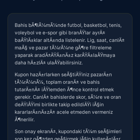
Bahis bÃ¶lÃ¼mÃ¼nde futbol, basketbol, tenis,
voleybol ve e-spor gibi branÅŸlar ayrÄ±
baÅŸlÄ±klar altÄ±nda listelenir. Lig, saat, canlÄ±
maÃ§ ve pazar tÃ¼rÃ¼ne gÃ¶re filtreleme
yaparak aradÄ±ÄŸÄ±nÄ±z karÅŸÄ±laÅŸmaya
daha hÄ±zlÄ± ulaÅŸabilirsiniz.
Kupon hazÄ±rlarken seÃ§tiÄŸiniz pazarÄ±n
tÃ¼rÃ¼nÃ¼, toplam oranÄ± ve bahis
tutarÄ±nÄ± iÅŸlemden Ã¶nce kontrol etmek
gerekir. CanlÄ± bahislerde skor, sÃ¼re ve oran
deÄŸiÅŸimi birlikte takip edildiÄŸi iÃ§in
kararlarÄ±nÄ±zÄ± acele etmeden vermeniz
Ã¶nerilir.
Son onay ekranÄ±, kupondaki tÃ¼m seÃ§imleri
son kez gÃ¶zden geÃ§irmek iÃ§in kullanÄ±lÄ±r.