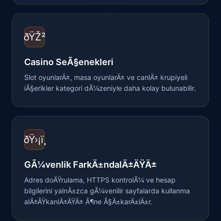
ðŸŽ²
Casino SeÃ§enekleri
Slot oyunlarÄ±, masa oyunlarÄ± ve canlÄ± krupiyeli
iÃ§erikler kategori dÃ¼zeniyle daha kolay bulunabilir.
ðŸ›¡ï¸
GÃ¼venlik FarkÄ±ndalÄ±ÄŸÄ±
Adres doÄŸrulama, HTTPS kontrolÃ¼ ve hesap
bilgilerini yalnÄ±zca gÃ¼venilir sayfalarda kullanma
alÄ±ÅŸkanlÄ±ÄŸÄ± Ã¶ne Ã§Ä±karÄ±lÄ±r.