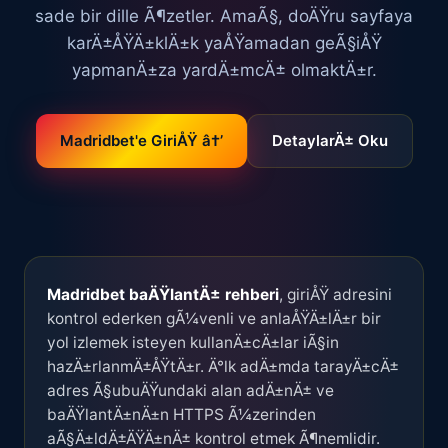
sade bir dille Ã¶zetler. AmaÃ§, doÄŸru sayfaya
karÄ±ÅŸÄ±klÄ±k yaÅŸamadan geÃ§iÅŸ
yapmanÄ±za yardÄ±mcÄ± olmaktÄ±r.
Madridbet'e GiriÅŸ â†’
DetaylarÄ± Oku
Madridbet baÄŸlantÄ± rehberi
, giriÅŸ adresini
kontrol ederken gÃ¼venli ve anlaÅŸÄ±lÄ±r bir
yol izlemek isteyen kullanÄ±cÄ±lar iÃ§in
hazÄ±rlanmÄ±ÅŸtÄ±r. Ä°lk adÄ±mda tarayÄ±cÄ±
adres Ã§ubuÄŸundaki alan adÄ±nÄ± ve
baÄŸlantÄ±nÄ±n HTTPS Ã¼zerinden
aÃ§Ä±ldÄ±ÄŸÄ±nÄ± kontrol etmek Ã¶nemlidir.