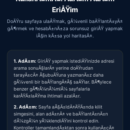
EriÅŸim
DoÄŸru sayfaya ulaÅŸmak, gÃ¼venli baÄŸlantÄ±yÄ±
gÃ¶rmek ve hesabÄ±nÄ±za sorunsuz giriÅŸ yapmak
iÃ§in kÄ±sa yol haritasÄ±.
1. AdÄ±m:
GiriÅŸ yapmak istediÄŸinizde adresi
arama sonuÃ§larÄ± yerine doÄŸrudan
tarayÄ±cÄ± Ã§ubuÄŸuna yazmanÄ±z daha
gÃ¼venli bir baÅŸlangÄ±Ã§ saÄŸlar. BÃ¶ylece
benzer gÃ¶rÃ¼nÃ¼mlÃ¼ sayfalarla
karÅŸÄ±laÅŸma ihtimali azalÄ±r.
2. AdÄ±m:
Sayfa aÃ§Ä±ldÄ±ÄŸÄ±nda kilit
simgesini, alan adÄ±nÄ± ve baÄŸlantÄ±nÄ±n
dÃ¼zgÃ¼n yÃ¼klendiÄŸini kontrol edin.
Kontroller tamamlandÄ±ktan sonra kullanÄ±cÄ±