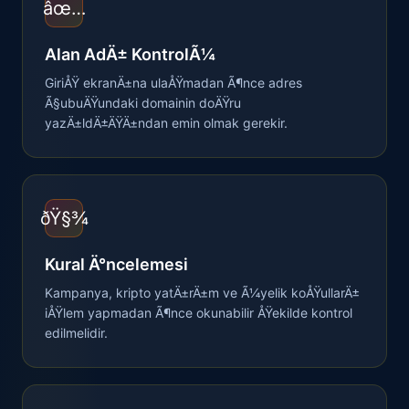
âœ…
Alan AdÄ± KontrolÃ¼
GiriÅŸ ekranÄ±na ulaÅŸmadan Ã¶nce adres
Ã§ubuÄŸundaki domainin doÄŸru
yazÄ±ldÄ±ÄŸÄ±ndan emin olmak gerekir.
ðŸ§¾
Kural Ä°ncelemesi
Kampanya, kripto yatÄ±rÄ±m ve Ã¼yelik koÅŸullarÄ±
iÅŸlem yapmadan Ã¶nce okunabilir ÅŸekilde kontrol
edilmelidir.