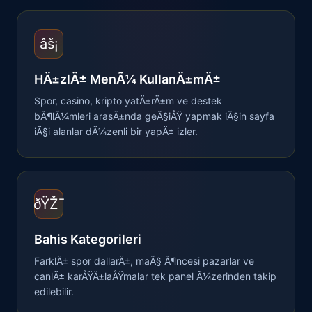
âš¡
HÄ±zlÄ± MenÃ¼ KullanÄ±mÄ±
Spor, casino, kripto yatÄ±rÄ±m ve destek
bÃ¶lÃ¼mleri arasÄ±nda geÃ§iÅŸ yapmak iÃ§in sayfa
iÃ§i alanlar dÃ¼zenli bir yapÄ± izler.
ðŸŽ¯
Bahis Kategorileri
FarklÄ± spor dallarÄ±, maÃ§ Ã¶ncesi pazarlar ve
canlÄ± karÅŸÄ±laÅŸmalar tek panel Ã¼zerinden takip
edilebilir.