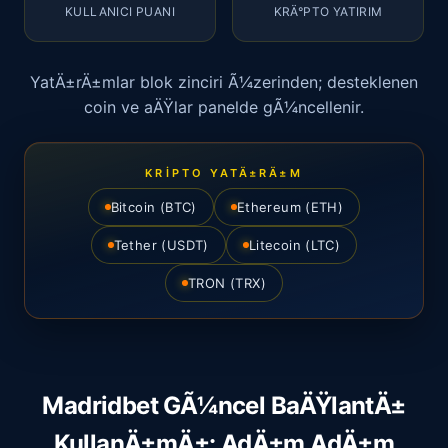
KULLANICI PUANI
KRÄ°PTO YATIRIM
YatÄ±rÄ±mlar blok zinciri Ã¼zerinden; desteklenen
coin ve aÄŸlar panelde gÃ¼ncellenir.
KRIPTO YATÄ±RÄ±M
Bitcoin (BTC)
Ethereum (ETH)
Tether (USDT)
Litecoin (LTC)
TRON (TRX)
Madridbet GÃ¼ncel BaÄŸlantÄ±
KullanÄ±mÄ±: AdÄ±m AdÄ±m