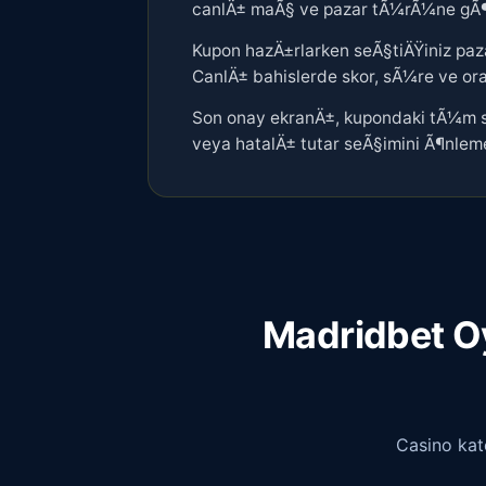
canlÄ± maÃ§ ve pazar tÃ¼rÃ¼ne gÃ¶r
Kupon hazÄ±rlarken seÃ§tiÄŸiniz pa
CanlÄ± bahislerde skor, sÃ¼re ve ora
Son onay ekranÄ±, kupondaki tÃ¼m s
veya hatalÄ± tutar seÃ§imini Ã¶nle
Madridbet O
Casino kate