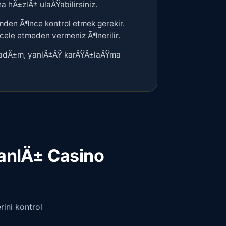
hÄ±zlÄ± ulaÅŸabilirsiniz.
den Ã¶nce kontrol etmek gerekir.
acele etmeden vermeniz Ã¶nerilir.
u adÄ±m, yanlÄ±ÅŸ karÅŸÄ±laÅŸma
anlÄ± Casino
rini kontrol