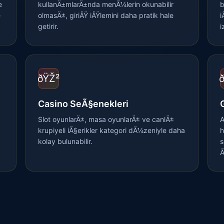
e
kullanÄ±mlarÄ±nda menÃ¼lerin okunabilir
b
e
olmasÄ±, giriÅŸ iÅŸlemini daha pratik hale
i
getirir.
i
ðŸŽ²
ð
Casino SeÃ§enekleri
Slot oyunlarÄ±, masa oyunlarÄ± ve canlÄ±
A
krupiyeli iÃ§erikler kategori dÃ¼zeniyle daha
h
kolay bulunabilir.
s
Ã