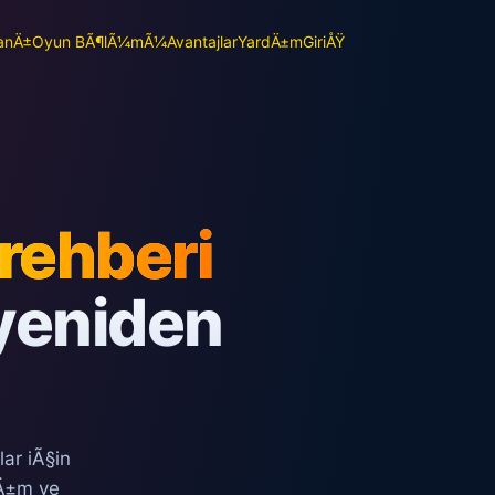
lanÄ±
Oyun BÃ¶lÃ¼mÃ¼
Avantajlar
YardÄ±m
GiriÅŸ
rehberi
yeniden
ar iÃ§in
nÄ±m ve