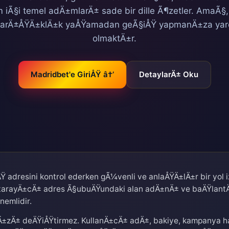
m iÃ§i temel adÄ±mlarÄ± sade bir dille Ã¶zetler. AmaÃ§
karÄ±ÅŸÄ±klÄ±k yaÅŸamadan geÃ§iÅŸ yapmanÄ±za y
olmaktÄ±r.
Madridbet'e GiriÅŸ â†’
DetaylarÄ± Oku
iÅŸ adresini kontrol ederken gÃ¼venli ve anlaÅŸÄ±lÄ±r bir yol 
 tarayÄ±cÄ± adres Ã§ubuÄŸundaki alan adÄ±nÄ± ve baÄŸlan
emlidir.
nÄ±zÄ± deÄŸiÅŸtirmez. KullanÄ±cÄ± adÄ±, bakiye, kampanya h