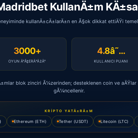
Madridbet KullanÄ±m KÄ±sa 
eneyiminde kullanÄ±cÄ±larÄ±n en Ã§ok dikkat ettiÄŸi temel 
3000+
4.8â˜…
OYUN Ä°Ã‡ERÄ°ÄžÄ°
KULLANICI PUANI
±mlar blok zinciri Ã¼zerinden; desteklenen coin ve aÄŸlar
gÃ¼ncellenir.
KRIPTO YATÄ±RÄ±M
)
Ethereum (ETH)
Tether (USDT)
Litecoin (LTC)