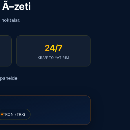
Ã–zeti
noktalar.
24/7
KRÄ°PTO YATIRIM
 panelde
TRON (TRX)