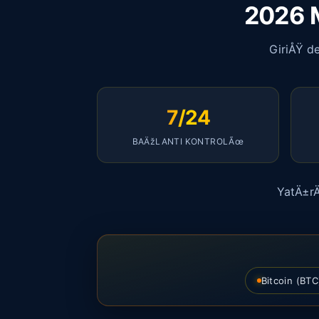
2026 
GiriÅŸ d
7/24
BAÄžLANTI KONTROLÃœ
YatÄ±rÄ
Bitcoin (BTC