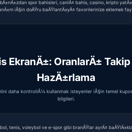
Ä±nÄ±zdan spor bahisleri, canlÄ± bahis, casino, kripto yat
lanÄ±m iÃ§in doÄŸru baÄŸlantÄ±yÄ± favorilerinize eklemek fay
is EkranÄ±: OranlarÄ± Takip
HazÄ±rlama
lini daha kontrollÃ¼ kullanmak isteyenler iÃ§in temel kupo
bilgileri.
, tenis, voleybol ve e-spor gibi branÅŸlar ayrÄ± baÅŸlÄ±klar a