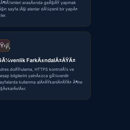
Ã¶lÃ¼mleri arasÄ±nda geÃ§iÅŸ yapmak
Ã§in sayfa iÃ§i alanlar dÃ¼zenli bir yapÄ±
zler.
Ÿ›¡ï¸
GÃ¼venlik FarkÄ±ndalÄ±ÄŸÄ±
dres doÄŸrulama, HTTPS kontrolÃ¼ ve
esap bilgilerini yalnÄ±zca gÃ¼venilir
ayfalarda kullanma alÄ±ÅŸkanlÄ±ÄŸÄ± Ã¶ne
§Ä±karÄ±lÄ±r.