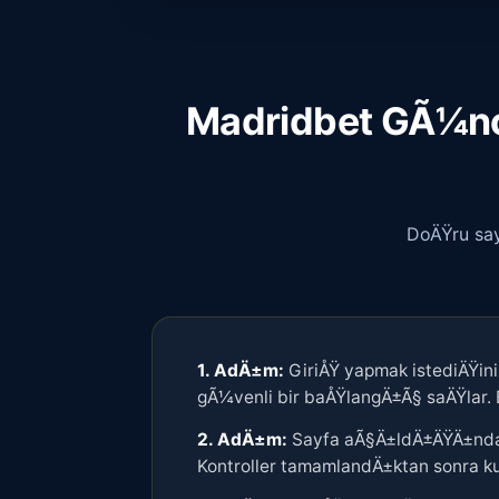
Madridbet GÃ¼n
DoÄŸru sa
1. AdÄ±m:
GiriÅŸ yapmak istediÄŸi
gÃ¼venli bir baÅŸlangÄ±Ã§ saÄŸlar.
2. AdÄ±m:
Sayfa aÃ§Ä±ldÄ±ÄŸÄ±nda k
Kontroller tamamlandÄ±ktan sonra kul