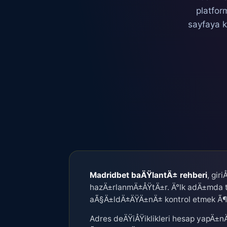
platfor
sayfaya 
Madridbet baÄŸlantÄ± rehberi
, gir
hazÄ±rlanmÄ±ÅŸtÄ±r. Ä°lk adÄ±mda
aÃ§Ä±ldÄ±ÄŸÄ±nÄ± kontrol etmek Ã¶n
Adres deÄŸiÅŸiklikleri hesap yapÄ±