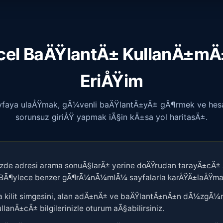
cel BaÄŸlantÄ± KullanÄ±m
EriÅŸim
yfaya ulaÅŸmak, gÃ¼venli baÄŸlantÄ±yÄ± gÃ¶rmek ve he
sorunsuz giriÅŸ yapmak iÃ§in kÄ±sa yol haritasÄ±.
nizde adresi arama sonuÃ§larÄ± yerine doÄŸrudan tarayÄ±c
 BÃ¶ylece benzer gÃ¶rÃ¼nÃ¼mlÃ¼ sayfalarla karÅŸÄ±laÅŸma i
ilit simgesini, alan adÄ±nÄ± ve baÄŸlantÄ±nÄ±n dÃ¼zgÃ¼n 
lanÄ±cÄ± bilgilerinizle oturum aÃ§abilirsiniz.