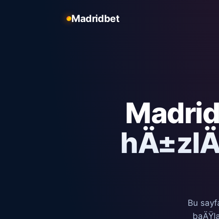
Madridbet
Madri
hÄ±zlÄ
Bu sayf
baÄŸla