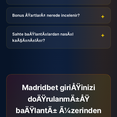
Bonus ÅŸartlarÄ± nerede incelenir?
Sahte baÄŸlantÄ±lardan nasÄ±l
kaÃ§Ä±nÄ±lÄ±r?
Madridbet giriÅŸinizi
doÄŸrulanmÄ±ÅŸ
baÄŸlantÄ± Ã¼zerinden