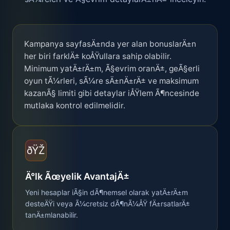
Kampanya sayfasÄ±nda yer alan bonuslarÄ±n
her biri farklÄ± koÅŸullara sahip olabilir.
Minimum yatÄ±rÄ±m, Ã§evrim oranÄ±, geÃ§erli
oyun tÃ¼rleri, sÃ¼re sÄ±nÄ±rÄ± ve maksimum
kazanÃ§ limiti gibi detaylar iÅŸlem Ã¶ncesinde
mutlaka kontrol edilmelidir.
ðŸŽ
Ä°lk Ãœyelik AvantajÄ±
Yeni hesaplar iÃ§in dÃ¶nemsel olarak yatÄ±rÄ±m
desteÄŸi veya Ã¼cretsiz dÃ¶nÃ¼ÅŸ fÄ±rsatlarÄ±
tanÄ±mlanabilir.