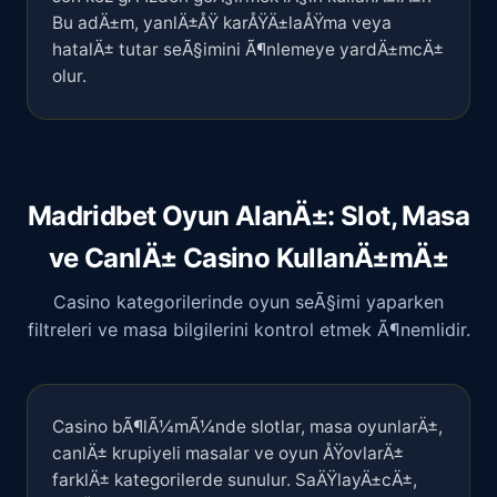
Bu adÄ±m, yanlÄ±ÅŸ karÅŸÄ±laÅŸma veya
hatalÄ± tutar seÃ§imini Ã¶nlemeye yardÄ±mcÄ±
olur.
Madridbet Oyun AlanÄ±: Slot, Masa
ve CanlÄ± Casino KullanÄ±mÄ±
Casino kategorilerinde oyun seÃ§imi yaparken
filtreleri ve masa bilgilerini kontrol etmek Ã¶nemlidir.
Casino bÃ¶lÃ¼mÃ¼nde slotlar, masa oyunlarÄ±,
canlÄ± krupiyeli masalar ve oyun ÅŸovlarÄ±
farklÄ± kategorilerde sunulur. SaÄŸlayÄ±cÄ±,