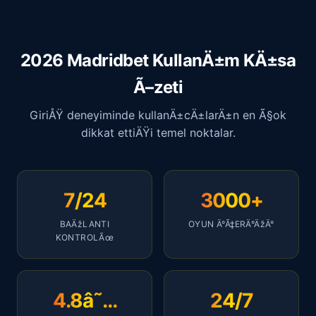
2026 Madridbet KullanÄ±m KÄ±sa
Ã–zeti
GiriÅŸ deneyiminde kullanÄ±cÄ±larÄ±n en Ã§ok
dikkat ettiÄŸi temel noktalar.
7/24
3000+
BAÄžLANTI
OYUN Ä°Ã‡ERÄ°ÄžÄ°
KONTROLÃœ
4.8â˜…
24/7