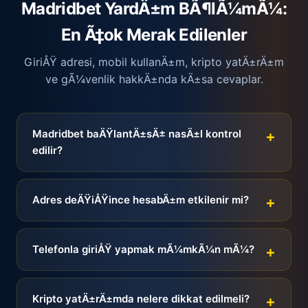
Madridbet YardÄ±m BÃ¶lÃ¼mÃ¼:
En Ã‡ok Merak Edilenler
GiriÅŸ adresi, mobil kullanÄ±m, kripto yatÄ±rÄ±m
ve gÃ¼venlik hakkÄ±nda kÄ±sa cevaplar.
Madridbet baÄŸlantÄ±sÄ± nasÄ±l kontrol
edilir?
Adres deÄŸiÅŸince hesabÄ±m etkilenir mi?
Telefonla giriÅŸ yapmak mÃ¼mkÃ¼n mÃ¼?
Kripto yatÄ±rÄ±mda nelere dikkat edilmeli?