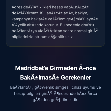
Adres deÄŸiÅŸiklikleri hesap yapÄ±nÄ±zÄ±
deÄŸiÅŸtirmez. KullanÄ±cÄ± adÄ±, bakiye,
kampanya haklarÄ± ve iÅŸlem geÃ§miÅŸi aynÄ±
Ã¼yelik altÄ±nda korunur. Bu nedenle doÄŸru
baÄŸlantÄ±ya ulaÅŸtÄ±ktan sonra normal giriÅŸ
bilgilerinizle oturum aÃ§abilirsiniz.
Madridbet'e Girmeden Ã–nce
BakÄ±lmasÄ± Gerekenler
BaÄŸlantÄ±, gÃ¼venlik simgesi, cihaz uyumu ve
hesap bilgileri giriÅŸ Ã¶ncesinde hÄ±zlÄ±ca
gÃ¶zden geÃ§irilmelidir.