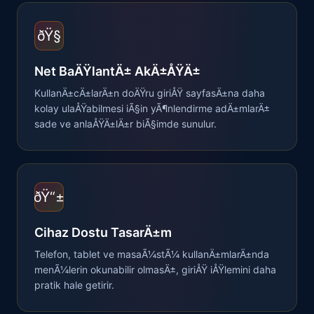
ðŸ§­
Net BaÄŸlantÄ± AkÄ±ÅŸÄ±
KullanÄ±cÄ±larÄ±n doÄŸru giriÅŸ sayfasÄ±na daha
kolay ulaÅŸabilmesi iÃ§in yÃ¶nlendirme adÄ±mlarÄ±
sade ve anlaÅŸÄ±lÄ±r biÃ§imde sunulur.
ðŸ“±
Cihaz Dostu TasarÄ±m
Telefon, tablet ve masaÃ¼stÃ¼ kullanÄ±mlarÄ±nda
menÃ¼lerin okunabilir olmasÄ±, giriÅŸ iÅŸlemini daha
pratik hale getirir.