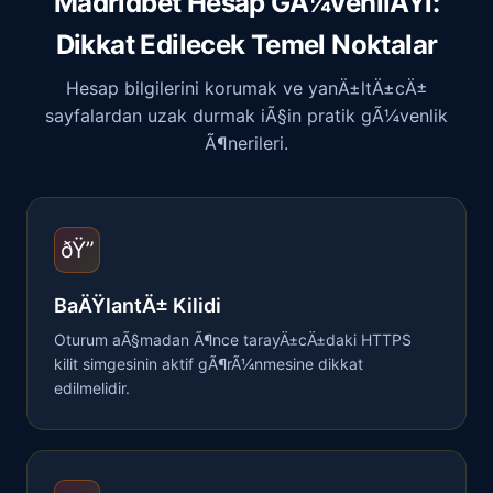
Madridbet Hesap GÃ¼venliÄŸi:
Dikkat Edilecek Temel Noktalar
Hesap bilgilerini korumak ve yanÄ±ltÄ±cÄ±
sayfalardan uzak durmak iÃ§in pratik gÃ¼venlik
Ã¶nerileri.
ðŸ”
BaÄŸlantÄ± Kilidi
Oturum aÃ§madan Ã¶nce tarayÄ±cÄ±daki HTTPS
kilit simgesinin aktif gÃ¶rÃ¼nmesine dikkat
edilmelidir.