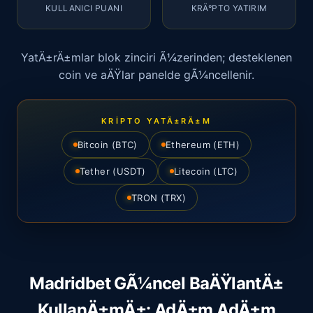
KULLANICI PUANI
KRÄ°PTO YATIRIM
YatÄ±rÄ±mlar blok zinciri Ã¼zerinden; desteklenen
coin ve aÄŸlar panelde gÃ¼ncellenir.
KRIPTO YATÄ±RÄ±M
Bitcoin (BTC)
Ethereum (ETH)
Tether (USDT)
Litecoin (LTC)
TRON (TRX)
Madridbet GÃ¼ncel BaÄŸlantÄ±
KullanÄ±mÄ±: AdÄ±m AdÄ±m