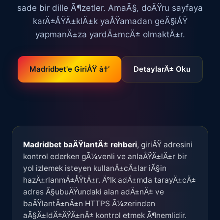
sade bir dille Ã¶zetler. AmaÃ§, doÄŸru sayfaya
karÄ±ÅŸÄ±klÄ±k yaÅŸamadan geÃ§iÅŸ
yapmanÄ±za yardÄ±mcÄ± olmaktÄ±r.
Madridbet'e GiriÅŸ â†’
DetaylarÄ± Oku
Madridbet baÄŸlantÄ± rehberi
, giriÅŸ adresini
kontrol ederken gÃ¼venli ve anlaÅŸÄ±lÄ±r bir
yol izlemek isteyen kullanÄ±cÄ±lar iÃ§in
hazÄ±rlanmÄ±ÅŸtÄ±r. Ä°lk adÄ±mda tarayÄ±cÄ±
adres Ã§ubuÄŸundaki alan adÄ±nÄ± ve
baÄŸlantÄ±nÄ±n HTTPS Ã¼zerinden
aÃ§Ä±ldÄ±ÄŸÄ±nÄ± kontrol etmek Ã¶nemlidir.