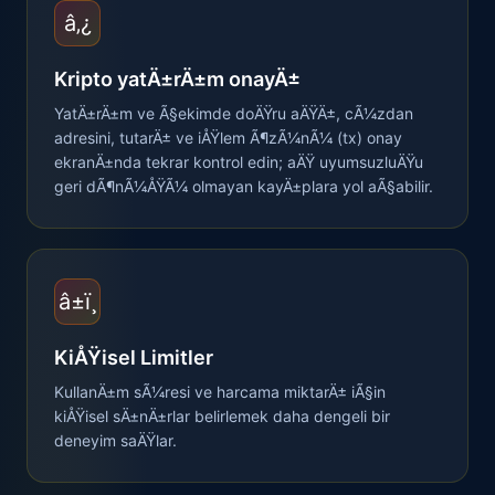
â‚¿
Kripto yatÄ±rÄ±m onayÄ±
YatÄ±rÄ±m ve Ã§ekimde doÄŸru aÄŸÄ±, cÃ¼zdan
adresini, tutarÄ± ve iÅŸlem Ã¶zÃ¼nÃ¼ (tx) onay
ekranÄ±nda tekrar kontrol edin; aÄŸ uyumsuzluÄŸu
geri dÃ¶nÃ¼ÅŸÃ¼ olmayan kayÄ±plara yol aÃ§abilir.
â±ï¸
KiÅŸisel Limitler
KullanÄ±m sÃ¼resi ve harcama miktarÄ± iÃ§in
kiÅŸisel sÄ±nÄ±rlar belirlemek daha dengeli bir
deneyim saÄŸlar.