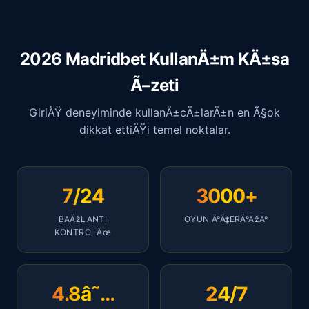
2026 Madridbet KullanÄ±m KÄ±sa
Ã–zeti
GiriÅŸ deneyiminde kullanÄ±cÄ±larÄ±n en Ã§ok
dikkat ettiÄŸi temel noktalar.
7/24
3000+
BAÄžLANTI
OYUN Ä°Ã‡ERÄ°ÄžÄ°
KONTROLÃœ
4.8â˜…
24/7