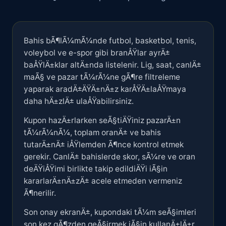
Bahis bÃ¶lÃ¼mÃ¼nde futbol, basketbol, tenis,
voleybol ve e-spor gibi branÅŸlar ayrÄ±
baÅŸlÄ±klar altÄ±nda listelenir. Lig, saat, canlÄ±
maÃ§ ve pazar tÃ¼rÃ¼ne gÃ¶re filtreleme
yaparak aradÄ±ÄŸÄ±nÄ±z karÅŸÄ±laÅŸmaya
daha hÄ±zlÄ± ulaÅŸabilirsiniz.
Kupon hazÄ±rlarken seÃ§tiÄŸiniz pazarÄ±n
tÃ¼rÃ¼nÃ¼, toplam oranÄ± ve bahis
tutarÄ±nÄ± iÅŸlemden Ã¶nce kontrol etmek
gerekir. CanlÄ± bahislerde skor, sÃ¼re ve oran
deÄŸiÅŸimi birlikte takip edildiÄŸi iÃ§in
kararlarÄ±nÄ±zÄ± acele etmeden vermeniz
Ã¶nerilir.
Son onay ekranÄ±, kupondaki tÃ¼m seÃ§imleri
son kez gÃ¶zden geÃ§irmek iÃ§in kullanÄ±lÄ±r.