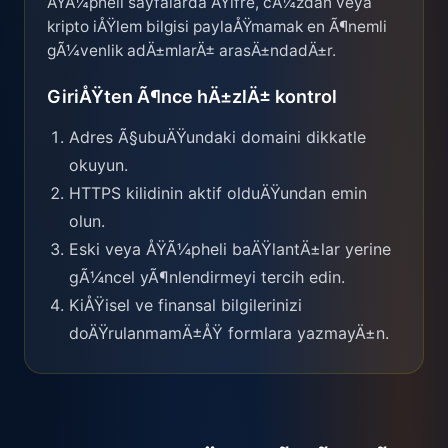
ÅŸÃ¼pheli sayfalarda ÅŸifre, cÃ¼zdan veya
kripto iÅŸlem bilgisi paylaÅŸmamak en Ã¶nemli
gÃ¼venlik adÄ±mlarÄ± arasÄ±ndadÄ±r.
GiriÅŸten Ã¶nce hÄ±zlÄ± kontrol
Adres Ã§ubuÄŸundaki domaini dikkatle
okuyun.
HTTPS kilidinin aktif olduÄŸundan emin
olun.
Eski veya ÅŸÃ¼pheli baÄŸlantÄ±lar yerine
gÃ¼ncel yÃ¶nlendirmeyi tercih edin.
KiÅŸisel ve finansal bilgilerinizi
doÄŸrulanmamÄ±ÅŸ formlara yazmayÄ±n.