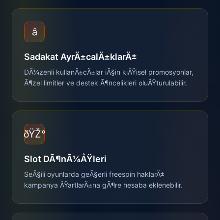
â­
Sadakat AyrÄ±calÄ±klarÄ±
DÃ¼zenli kullanÄ±cÄ±lar iÃ§in kiÅŸisel promosyonlar,
Ã¶zel limitler ve destek Ã¶ncelikleri oluÅŸturulabilir.
ðŸŽ°
Slot DÃ¶nÃ¼ÅŸleri
SeÃ§ili oyunlarda geÃ§erli freespin haklarÄ±
kampanya ÅŸartlarÄ±na gÃ¶re hesaba eklenebilir.