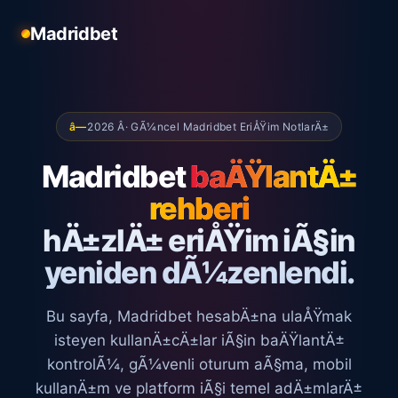
Madridbet
â—
2026 Â· GÃ¼ncel Madridbet EriÅŸim NotlarÄ±
Madridbet
baÄŸlantÄ±
rehberi
hÄ±zlÄ± eriÅŸim iÃ§in
yeniden dÃ¼zenlendi.
Bu sayfa, Madridbet hesabÄ±na ulaÅŸmak
isteyen kullanÄ±cÄ±lar iÃ§in baÄŸlantÄ±
kontrolÃ¼, gÃ¼venli oturum aÃ§ma, mobil
kullanÄ±m ve platform iÃ§i temel adÄ±mlarÄ±