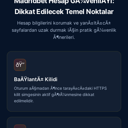
Madridbet Hesap GÃ¼venliÄŸi:
Dikkat Edilecek Temel Noktalar
Hesap bilgilerini korumak ve yanÄ±ltÄ±cÄ±
sayfalardan uzak durmak iÃ§in pratik gÃ¼venlik
Ã¶nerileri.
ðŸ”
BaÄŸlantÄ± Kilidi
Oturum aÃ§madan Ã¶nce tarayÄ±cÄ±daki HTTPS
kilit simgesinin aktif gÃ¶rÃ¼nmesine dikkat
edilmelidir.