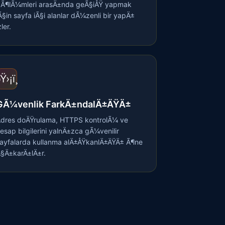
Ã¶lÃ¼mleri arasÄ±nda geÃ§iÅŸ yapmak
Ã§in sayfa iÃ§i alanlar dÃ¼zenli bir yapÄ±
zler.
Ÿ›¡ï¸
GÃ¼venlik FarkÄ±ndalÄ±ÄŸÄ±
dres doÄŸrulama, HTTPS kontrolÃ¼ ve
esap bilgilerini yalnÄ±zca gÃ¼venilir
ayfalarda kullanma alÄ±ÅŸkanlÄ±ÄŸÄ± Ã¶ne
§Ä±karÄ±lÄ±r.