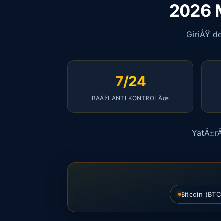
2026 
GiriÅŸ d
7/24
BAÄžLANTI KONTROLÃœ
YatÄ±rÄ
Bitcoin (BTC