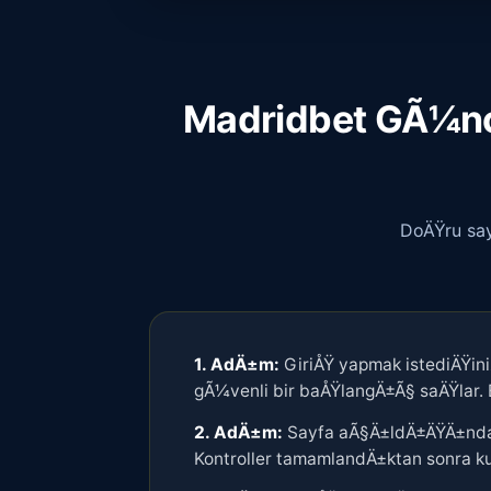
Madridbet GÃ¼n
DoÄŸru sa
1. AdÄ±m:
GiriÅŸ yapmak istediÄŸi
gÃ¼venli bir baÅŸlangÄ±Ã§ saÄŸlar.
2. AdÄ±m:
Sayfa aÃ§Ä±ldÄ±ÄŸÄ±nda k
Kontroller tamamlandÄ±ktan sonra kul