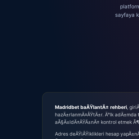
platfor
sayfaya 
Madridbet baÄŸlantÄ± rehberi
, gir
hazÄ±rlanmÄ±ÅŸtÄ±r. Ä°lk adÄ±mda
aÃ§Ä±ldÄ±ÄŸÄ±nÄ± kontrol etmek Ã¶n
Adres deÄŸiÅŸiklikleri hesap yapÄ±