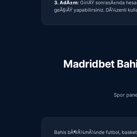
3. AdÄ±m:
GiriÅŸ sonrasÄ±nda hesab
geÃ§iÅŸ yapabilirsiniz. DÃ¼zenli kul
Madridbet Bah
Spor pane
Bahis bÃ¶lÃ¼mÃ¼nde futbol, basketbol