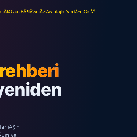
lanÄ±
Oyun BÃ¶lÃ¼mÃ¼
Avantajlar
YardÄ±m
GiriÅŸ
rehberi
yeniden
ar iÃ§in
nÄ±m ve