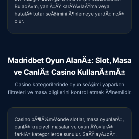
Bu adÄ±m, yanlÄ±ÅŸ karÅŸÄ±laÅŸma veya
hatalÄ± tutar seÃ§imini Ã¶nlemeye yardÄ±mcÄ±
olur.
Madridbet Oyun AlanÄ±: Slot, Masa
ve CanlÄ± Casino KullanÄ±mÄ±
Casino kategorilerinde oyun seÃ§imi yaparken
filtreleri ve masa bilgilerini kontrol etmek Ã¶nemlidir.
Casino bÃ¶lÃ¼mÃ¼nde slotlar, masa oyunlarÄ±,
canlÄ± krupiyeli masalar ve oyun ÅŸovlarÄ±
farklÄ± kategorilerde sunulur. SaÄŸlayÄ±cÄ±,