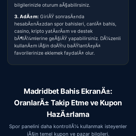
bilgilerinizle oturum aÃ§abilirsiniz.
3. AdÄ±m:
GiriÅŸ sonrasÄ±nda
hesabÄ±nÄ±zdan spor bahisleri, canlÄ± bahis,
casino, kripto yatÄ±rÄ±m ve destek
bÃ¶lÃ¼mlerine geÃ§iÅŸ yapabilirsiniz. DÃ¼zenli
kullanÄ±m iÃ§in doÄŸru baÄŸlantÄ±yÄ±
favorilerinize eklemek faydalÄ± olur.
Madridbet Bahis EkranÄ±:
OranlarÄ± Takip Etme ve Kupon
HazÄ±rlama
Spor panelini daha kontrollÃ¼ kullanmak isteyenler
iÃ§in temel kupon ve pazar bilgileri.