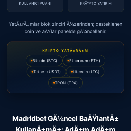
KULLANICI PUANI
KRÄ°PTO YATIRIM
YatÄ±rÄ±mlar blok zinciri Ã¼zerinden; desteklenen
coin ve aÄŸlar panelde gÃ¼ncellenir.
KRIPTO YATÄ±RÄ±M
Bitcoin (BTC)
Ethereum (ETH)
Tether (USDT)
Litecoin (LTC)
TRON (TRX)
Madridbet GÃ¼ncel BaÄŸlantÄ±
KullanÄ±mÄ±: AdÄ±m AdÄ±m