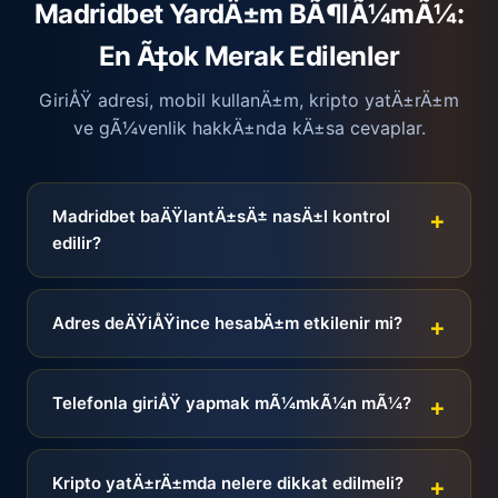
Madridbet YardÄ±m BÃ¶lÃ¼mÃ¼:
En Ã‡ok Merak Edilenler
GiriÅŸ adresi, mobil kullanÄ±m, kripto yatÄ±rÄ±m
ve gÃ¼venlik hakkÄ±nda kÄ±sa cevaplar.
Madridbet baÄŸlantÄ±sÄ± nasÄ±l kontrol
edilir?
Adres deÄŸiÅŸince hesabÄ±m etkilenir mi?
Telefonla giriÅŸ yapmak mÃ¼mkÃ¼n mÃ¼?
Kripto yatÄ±rÄ±mda nelere dikkat edilmeli?