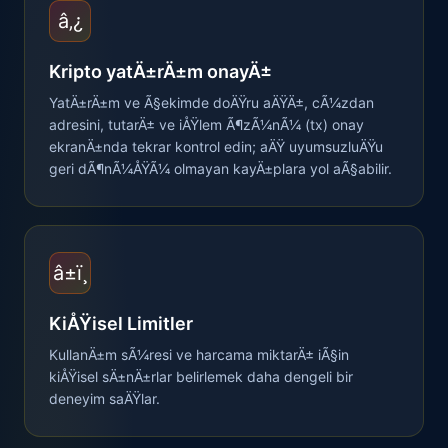
â‚¿
Kripto yatÄ±rÄ±m onayÄ±
YatÄ±rÄ±m ve Ã§ekimde doÄŸru aÄŸÄ±, cÃ¼zdan
adresini, tutarÄ± ve iÅŸlem Ã¶zÃ¼nÃ¼ (tx) onay
ekranÄ±nda tekrar kontrol edin; aÄŸ uyumsuzluÄŸu
geri dÃ¶nÃ¼ÅŸÃ¼ olmayan kayÄ±plara yol aÃ§abilir.
â±ï¸
KiÅŸisel Limitler
KullanÄ±m sÃ¼resi ve harcama miktarÄ± iÃ§in
kiÅŸisel sÄ±nÄ±rlar belirlemek daha dengeli bir
deneyim saÄŸlar.