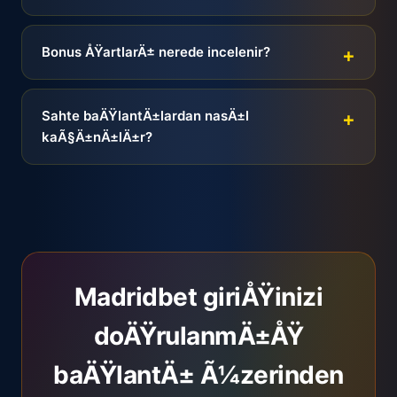
Bonus ÅŸartlarÄ± nerede incelenir?
Sahte baÄŸlantÄ±lardan nasÄ±l
kaÃ§Ä±nÄ±lÄ±r?
Madridbet giriÅŸinizi
doÄŸrulanmÄ±ÅŸ
baÄŸlantÄ± Ã¼zerinden