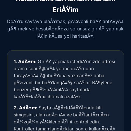
EriÅŸim
DoÄŸru sayfaya ulaÅŸmak, gÃ¼venli baÄŸlantÄ±yÄ±
gÃ¶rmek ve hesabÄ±nÄ±za sorunsuz giriÅŸ yapmak
iÃ§in kÄ±sa yol haritasÄ±.
1. AdÄ±m:
GiriÅŸ yapmak istediÄŸinizde adresi
arama sonuÃ§larÄ± yerine doÄŸrudan
tarayÄ±cÄ± Ã§ubuÄŸuna yazmanÄ±z daha
gÃ¼venli bir baÅŸlangÄ±Ã§ saÄŸlar. BÃ¶ylece
benzer gÃ¶rÃ¼nÃ¼mlÃ¼ sayfalarla
karÅŸÄ±laÅŸma ihtimali azalÄ±r.
2. AdÄ±m:
Sayfa aÃ§Ä±ldÄ±ÄŸÄ±nda kilit
simgesini, alan adÄ±nÄ± ve baÄŸlantÄ±nÄ±n
dÃ¼zgÃ¼n yÃ¼klendiÄŸini kontrol edin.
Kontroller tamamlandÄ±ktan sonra kullanÄ±cÄ±