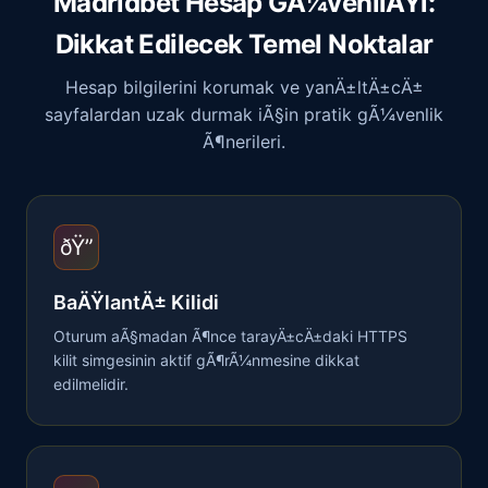
Madridbet Hesap GÃ¼venliÄŸi:
Dikkat Edilecek Temel Noktalar
Hesap bilgilerini korumak ve yanÄ±ltÄ±cÄ±
sayfalardan uzak durmak iÃ§in pratik gÃ¼venlik
Ã¶nerileri.
ðŸ”
BaÄŸlantÄ± Kilidi
Oturum aÃ§madan Ã¶nce tarayÄ±cÄ±daki HTTPS
kilit simgesinin aktif gÃ¶rÃ¼nmesine dikkat
edilmelidir.