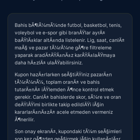
Bahis bÃ¶lÃ¼mÃ¼nde futbol, basketbol, tenis,
voleybol ve e-spor gibi branÅŸlar ayrÄ±
baÅŸlÄ±klar altÄ±nda listelenir. Lig, saat, canlÄ±
maÃ§ ve pazar tÃ¼rÃ¼ne gÃ¶re filtreleme
yaparak aradÄ±ÄŸÄ±nÄ±z karÅŸÄ±laÅŸmaya
daha hÄ±zlÄ± ulaÅŸabilirsiniz.
Kupon hazÄ±rlarken seÃ§tiÄŸiniz pazarÄ±n
tÃ¼rÃ¼nÃ¼, toplam oranÄ± ve bahis
tutarÄ±nÄ± iÅŸlemden Ã¶nce kontrol etmek
gerekir. CanlÄ± bahislerde skor, sÃ¼re ve oran
deÄŸiÅŸimi birlikte takip edildiÄŸi iÃ§in
kararlarÄ±nÄ±zÄ± acele etmeden vermeniz
Ã¶nerilir.
Son onay ekranÄ±, kupondaki tÃ¼m seÃ§imleri
son kez gÃ¶zden geÃ§irmek iÃ§in kullanÄ±lÄ±r.