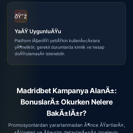
ðŸ”ž
YaÅŸ UygunluÄŸu
Platform iÃ§eriÄŸi yetiÅŸkin kullanÄ±cÄ±lara
yÃ¶neliktir; gerekli durumlarda kimlik ve hesap
doÄŸrulamasÄ± istenebilir.
Madridbet Kampanya AlanÄ±:
BonuslarÄ± Okurken Nelere
BakÄ±lÄ±r?
Promosyonlardan yararlanmadan Ã¶nce ÅŸartlarÄ±,
sÃ¼releri ve Ã§evrim detaylarÄ±nÄ± inceleyin.