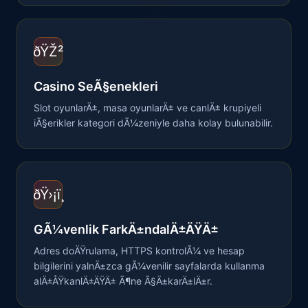
ðŸŽ²
Casino SeÃ§enekleri
Slot oyunlarÄ±, masa oyunlarÄ± ve canlÄ± krupiyeli
iÃ§erikler kategori dÃ¼zeniyle daha kolay bulunabilir.
ðŸ›¡ï¸
GÃ¼venlik FarkÄ±ndalÄ±ÄŸÄ±
Adres doÄŸrulama, HTTPS kontrolÃ¼ ve hesap
bilgilerini yalnÄ±zca gÃ¼venilir sayfalarda kullanma
alÄ±ÅŸkanlÄ±ÄŸÄ± Ã¶ne Ã§Ä±karÄ±lÄ±r.