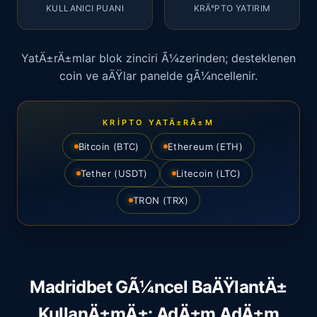
KULLANICI PUANI
KRÄ°PTO YATIRIM
YatÄ±rÄ±mlar blok zinciri Ã¼zerinden; desteklenen
coin ve aÄŸlar panelde gÃ¼ncellenir.
KRIPTO YATÄ±RÄ±M
Bitcoin (BTC)
Ethereum (ETH)
Tether (USDT)
Litecoin (LTC)
TRON (TRX)
Madridbet GÃ¼ncel BaÄŸlantÄ±
KullanÄ±mÄ±: AdÄ±m AdÄ±m