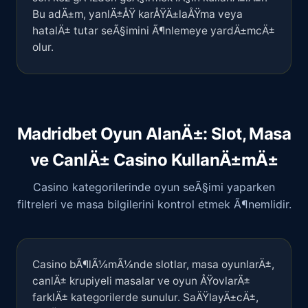
Bu adÄ±m, yanlÄ±ÅŸ karÅŸÄ±laÅŸma veya
hatalÄ± tutar seÃ§imini Ã¶nlemeye yardÄ±mcÄ±
olur.
Madridbet Oyun AlanÄ±: Slot, Masa
ve CanlÄ± Casino KullanÄ±mÄ±
Casino kategorilerinde oyun seÃ§imi yaparken
filtreleri ve masa bilgilerini kontrol etmek Ã¶nemlidir.
Casino bÃ¶lÃ¼mÃ¼nde slotlar, masa oyunlarÄ±,
canlÄ± krupiyeli masalar ve oyun ÅŸovlarÄ±
farklÄ± kategorilerde sunulur. SaÄŸlayÄ±cÄ±,