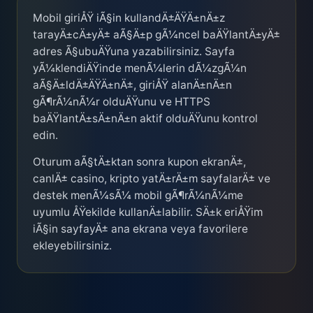
Mobil giriÅŸ iÃ§in kullandÄ±ÄŸÄ±nÄ±z
tarayÄ±cÄ±yÄ± aÃ§Ä±p gÃ¼ncel baÄŸlantÄ±yÄ±
adres Ã§ubuÄŸuna yazabilirsiniz. Sayfa
yÃ¼klendiÄŸinde menÃ¼lerin dÃ¼zgÃ¼n
aÃ§Ä±ldÄ±ÄŸÄ±nÄ±, giriÅŸ alanÄ±nÄ±n
gÃ¶rÃ¼nÃ¼r olduÄŸunu ve HTTPS
baÄŸlantÄ±sÄ±nÄ±n aktif olduÄŸunu kontrol
edin.
Oturum aÃ§tÄ±ktan sonra kupon ekranÄ±,
canlÄ± casino, kripto yatÄ±rÄ±m sayfalarÄ± ve
destek menÃ¼sÃ¼ mobil gÃ¶rÃ¼nÃ¼me
uyumlu ÅŸekilde kullanÄ±labilir. SÄ±k eriÅŸim
iÃ§in sayfayÄ± ana ekrana veya favorilere
ekleyebilirsiniz.