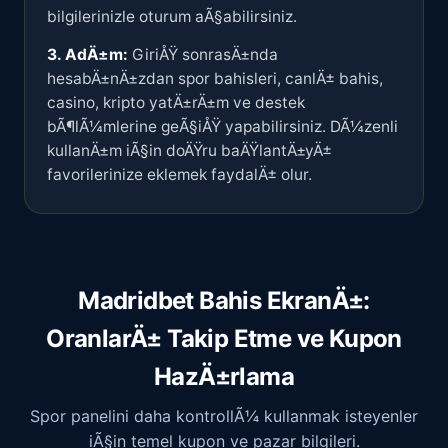
bilgilerinizle oturum aÃ§abilirsiniz.
3. AdÄ±m:
GiriÅŸ sonrasÄ±nda
hesabÄ±nÄ±zdan spor bahisleri, canlÄ± bahis,
casino, kripto yatÄ±rÄ±m ve destek
bÃ¶lÃ¼mlerine geÃ§iÅŸ yapabilirsiniz. DÃ¼zenli
kullanÄ±m iÃ§in doÄŸru baÄŸlantÄ±yÄ±
favorilerinize eklemek faydalÄ± olur.
Madridbet Bahis EkranÄ±:
OranlarÄ± Takip Etme ve Kupon
HazÄ±rlama
Spor panelini daha kontrollÃ¼ kullanmak isteyenler
iÃ§in temel kupon ve pazar bilgileri.