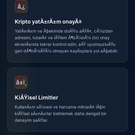
â‚¿
Kripto yatÄ±rÄ±m onayÄ±
YatÄ±rÄ±m ve Ã§ekimde doÄŸru aÄŸÄ±, cÃ¼zdan
adresini, tutarÄ± ve iÅŸlem Ã¶zÃ¼nÃ¼ (tx) onay
ekranÄ±nda tekrar kontrol edin; aÄŸ uyumsuzluÄŸu
geri dÃ¶nÃ¼ÅŸÃ¼ olmayan kayÄ±plara yol aÃ§abilir.
â±ï¸
KiÅŸisel Limitler
KullanÄ±m sÃ¼resi ve harcama miktarÄ± iÃ§in
kiÅŸisel sÄ±nÄ±rlar belirlemek daha dengeli bir
deneyim saÄŸlar.