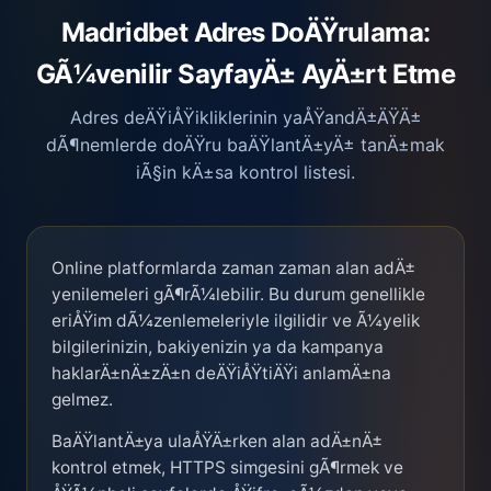
Madridbet Adres DoÄŸrulama:
GÃ¼venilir SayfayÄ± AyÄ±rt Etme
Adres deÄŸiÅŸikliklerinin yaÅŸandÄ±ÄŸÄ±
dÃ¶nemlerde doÄŸru baÄŸlantÄ±yÄ± tanÄ±mak
iÃ§in kÄ±sa kontrol listesi.
Online platformlarda zaman zaman alan adÄ±
yenilemeleri gÃ¶rÃ¼lebilir. Bu durum genellikle
eriÅŸim dÃ¼zenlemeleriyle ilgilidir ve Ã¼yelik
bilgilerinizin, bakiyenizin ya da kampanya
haklarÄ±nÄ±zÄ±n deÄŸiÅŸtiÄŸi anlamÄ±na
gelmez.
BaÄŸlantÄ±ya ulaÅŸÄ±rken alan adÄ±nÄ±
kontrol etmek, HTTPS simgesini gÃ¶rmek ve