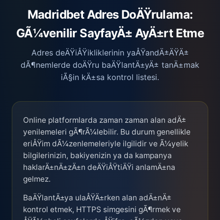
Madridbet Adres DoÄŸrulama:
GÃ¼venilir SayfayÄ± AyÄ±rt Etme
Adres deÄŸiÅŸikliklerinin yaÅŸandÄ±ÄŸÄ±
dÃ¶nemlerde doÄŸru baÄŸlantÄ±yÄ± tanÄ±mak
iÃ§in kÄ±sa kontrol listesi.
Online platformlarda zaman zaman alan adÄ±
yenilemeleri gÃ¶rÃ¼lebilir. Bu durum genellikle
eriÅŸim dÃ¼zenlemeleriyle ilgilidir ve Ã¼yelik
bilgilerinizin, bakiyenizin ya da kampanya
haklarÄ±nÄ±zÄ±n deÄŸiÅŸtiÄŸi anlamÄ±na
gelmez.
BaÄŸlantÄ±ya ulaÅŸÄ±rken alan adÄ±nÄ±
kontrol etmek, HTTPS simgesini gÃ¶rmek ve