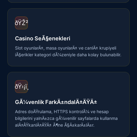
ðŸŽ²
Casino SeÃ§enekleri
Slot oyunlarÄ±, masa oyunlarÄ± ve canlÄ± krupiyeli
iÃ§erikler kategori dÃ¼zeniyle daha kolay bulunabilir.
ðŸ›¡ï¸
GÃ¼venlik FarkÄ±ndalÄ±ÄŸÄ±
Adres doÄŸrulama, HTTPS kontrolÃ¼ ve hesap
bilgilerini yalnÄ±zca gÃ¼venilir sayfalarda kullanma
alÄ±ÅŸkanlÄ±ÄŸÄ± Ã¶ne Ã§Ä±karÄ±lÄ±r.