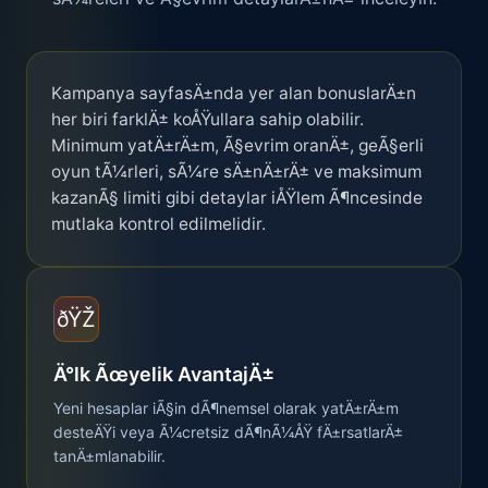
Kampanya sayfasÄ±nda yer alan bonuslarÄ±n
her biri farklÄ± koÅŸullara sahip olabilir.
Minimum yatÄ±rÄ±m, Ã§evrim oranÄ±, geÃ§erli
oyun tÃ¼rleri, sÃ¼re sÄ±nÄ±rÄ± ve maksimum
kazanÃ§ limiti gibi detaylar iÅŸlem Ã¶ncesinde
mutlaka kontrol edilmelidir.
ðŸŽ
Ä°lk Ãœyelik AvantajÄ±
Yeni hesaplar iÃ§in dÃ¶nemsel olarak yatÄ±rÄ±m
desteÄŸi veya Ã¼cretsiz dÃ¶nÃ¼ÅŸ fÄ±rsatlarÄ±
tanÄ±mlanabilir.