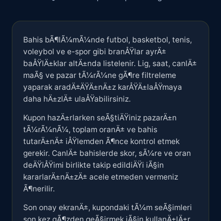
Bahis bÃ¶lÃ¼mÃ¼nde futbol, basketbol, tenis,
voleybol ve e-spor gibi branÅŸlar ayrÄ±
baÅŸlÄ±klar altÄ±nda listelenir. Lig, saat, canlÄ±
maÃ§ ve pazar tÃ¼rÃ¼ne gÃ¶re filtreleme
yaparak aradÄ±ÄŸÄ±nÄ±z karÅŸÄ±laÅŸmaya
daha hÄ±zlÄ± ulaÅŸabilirsiniz.
Kupon hazÄ±rlarken seÃ§tiÄŸiniz pazarÄ±n
tÃ¼rÃ¼nÃ¼, toplam oranÄ± ve bahis
tutarÄ±nÄ± iÅŸlemden Ã¶nce kontrol etmek
gerekir. CanlÄ± bahislerde skor, sÃ¼re ve oran
deÄŸiÅŸimi birlikte takip edildiÄŸi iÃ§in
kararlarÄ±nÄ±zÄ± acele etmeden vermeniz
Ã¶nerilir.
Son onay ekranÄ±, kupondaki tÃ¼m seÃ§imleri
son kez gÃ¶zden geÃ§irmek iÃ§in kullanÄ±lÄ±r.