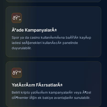
ðŸ”„
Ä°ade KampanyalarÄ±
Spor ya da casino kullanÄ±mÄ±na baÄŸlÄ± kayÄ±p
iadesi seÃ§enekleri kullanÄ±cÄ± panelinde
duyurulabilir.
ðŸ’°
YatÄ±rÄ±m FÄ±rsatlarÄ±
Belirli kripto yatÄ±rÄ±m kampanyalarÄ± veya Ã¶zel
dÃ¶nemler iÃ§in ek bakiye avantajlarÄ± sunulabilir.