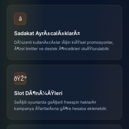
â­
Sadakat AyrÄ±calÄ±klarÄ±
DÃ¼zenli kullanÄ±cÄ±lar iÃ§in kiÅŸisel promosyonlar,
Ã¶zel limitler ve destek Ã¶ncelikleri oluÅŸturulabilir.
ðŸŽ°
Slot DÃ¶nÃ¼ÅŸleri
SeÃ§ili oyunlarda geÃ§erli freespin haklarÄ±
kampanya ÅŸartlarÄ±na gÃ¶re hesaba eklenebilir.