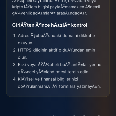
ÅŸÃ¼pheli sayfalarda ÅŸifre, cÃ¼zdan veya
kripto iÅŸlem bilgisi paylaÅŸmamak en Ã¶nemli
gÃ¼venlik adÄ±mlarÄ± arasÄ±ndadÄ±r.
GiriÅŸten Ã¶nce hÄ±zlÄ± kontrol
Adres Ã§ubuÄŸundaki domaini dikkatle
okuyun.
HTTPS kilidinin aktif olduÄŸundan emin
olun.
Eski veya ÅŸÃ¼pheli baÄŸlantÄ±lar yerine
gÃ¼ncel yÃ¶nlendirmeyi tercih edin.
KiÅŸisel ve finansal bilgilerinizi
doÄŸrulanmamÄ±ÅŸ formlara yazmayÄ±n.