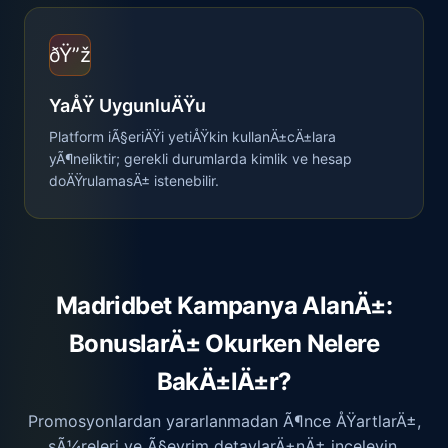
ðŸ”ž
YaÅŸ UygunluÄŸu
Platform iÃ§eriÄŸi yetiÅŸkin kullanÄ±cÄ±lara
yÃ¶neliktir; gerekli durumlarda kimlik ve hesap
doÄŸrulamasÄ± istenebilir.
Madridbet Kampanya AlanÄ±:
BonuslarÄ± Okurken Nelere
BakÄ±lÄ±r?
Promosyonlardan yararlanmadan Ã¶nce ÅŸartlarÄ±,
sÃ¼releri ve Ã§evrim detaylarÄ±nÄ± inceleyin.