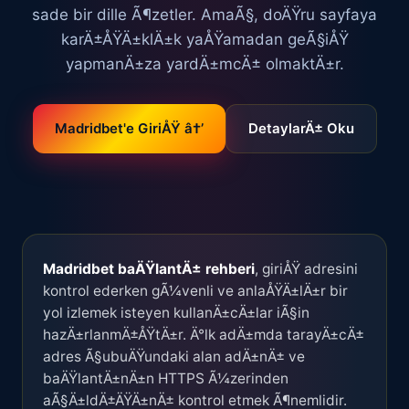
sade bir dille Ã¶zetler. AmaÃ§, doÄŸru sayfaya
karÄ±ÅŸÄ±klÄ±k yaÅŸamadan geÃ§iÅŸ
yapmanÄ±za yardÄ±mcÄ± olmaktÄ±r.
Madridbet'e GiriÅŸ â†’
DetaylarÄ± Oku
Madridbet baÄŸlantÄ± rehberi
, giriÅŸ adresini
kontrol ederken gÃ¼venli ve anlaÅŸÄ±lÄ±r bir
yol izlemek isteyen kullanÄ±cÄ±lar iÃ§in
hazÄ±rlanmÄ±ÅŸtÄ±r. Ä°lk adÄ±mda tarayÄ±cÄ±
adres Ã§ubuÄŸundaki alan adÄ±nÄ± ve
baÄŸlantÄ±nÄ±n HTTPS Ã¼zerinden
aÃ§Ä±ldÄ±ÄŸÄ±nÄ± kontrol etmek Ã¶nemlidir.