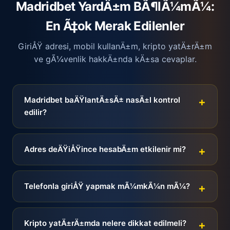
Madridbet YardÄ±m BÃ¶lÃ¼mÃ¼:
En Ã‡ok Merak Edilenler
GiriÅŸ adresi, mobil kullanÄ±m, kripto yatÄ±rÄ±m
ve gÃ¼venlik hakkÄ±nda kÄ±sa cevaplar.
Madridbet baÄŸlantÄ±sÄ± nasÄ±l kontrol
edilir?
Adres deÄŸiÅŸince hesabÄ±m etkilenir mi?
Telefonla giriÅŸ yapmak mÃ¼mkÃ¼n mÃ¼?
Kripto yatÄ±rÄ±mda nelere dikkat edilmeli?