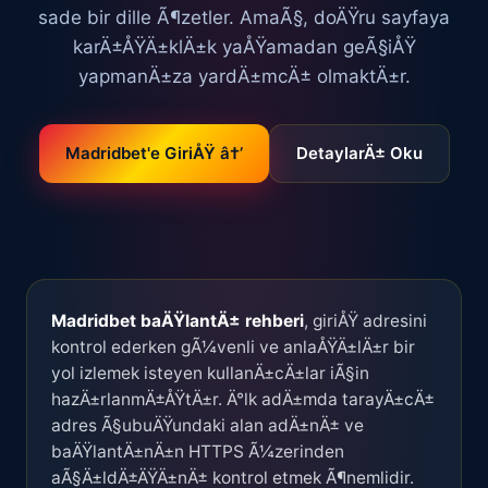
sade bir dille Ã¶zetler. AmaÃ§, doÄŸru sayfaya
karÄ±ÅŸÄ±klÄ±k yaÅŸamadan geÃ§iÅŸ
yapmanÄ±za yardÄ±mcÄ± olmaktÄ±r.
Madridbet'e GiriÅŸ â†’
DetaylarÄ± Oku
Madridbet baÄŸlantÄ± rehberi
, giriÅŸ adresini
kontrol ederken gÃ¼venli ve anlaÅŸÄ±lÄ±r bir
yol izlemek isteyen kullanÄ±cÄ±lar iÃ§in
hazÄ±rlanmÄ±ÅŸtÄ±r. Ä°lk adÄ±mda tarayÄ±cÄ±
adres Ã§ubuÄŸundaki alan adÄ±nÄ± ve
baÄŸlantÄ±nÄ±n HTTPS Ã¼zerinden
aÃ§Ä±ldÄ±ÄŸÄ±nÄ± kontrol etmek Ã¶nemlidir.