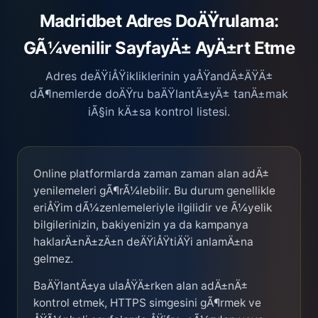
Madridbet Adres DoÄŸrulama:
GÃ¼venilir SayfayÄ± AyÄ±rt Etme
Adres deÄŸiÅŸikliklerinin yaÅŸandÄ±ÄŸÄ±
dÃ¶nemlerde doÄŸru baÄŸlantÄ±yÄ± tanÄ±mak
iÃ§in kÄ±sa kontrol listesi.
Online platformlarda zaman zaman alan adÄ±
yenilemeleri gÃ¶rÃ¼lebilir. Bu durum genellikle
eriÅŸim dÃ¼zenlemeleriyle ilgilidir ve Ã¼yelik
bilgilerinizin, bakiyenizin ya da kampanya
haklarÄ±nÄ±zÄ±n deÄŸiÅŸtiÄŸi anlamÄ±na
gelmez.
BaÄŸlantÄ±ya ulaÅŸÄ±rken alan adÄ±nÄ±
kontrol etmek, HTTPS simgesini gÃ¶rmek ve