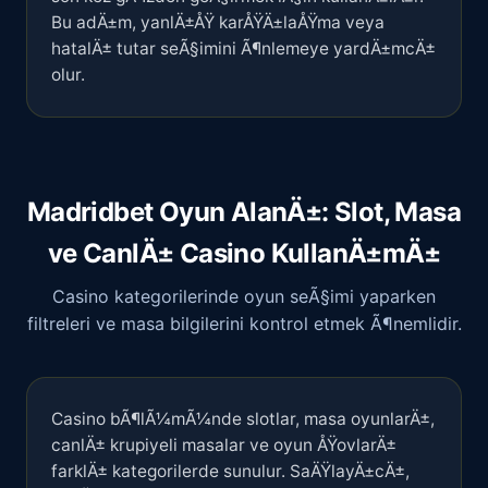
Bu adÄ±m, yanlÄ±ÅŸ karÅŸÄ±laÅŸma veya
hatalÄ± tutar seÃ§imini Ã¶nlemeye yardÄ±mcÄ±
olur.
Madridbet Oyun AlanÄ±: Slot, Masa
ve CanlÄ± Casino KullanÄ±mÄ±
Casino kategorilerinde oyun seÃ§imi yaparken
filtreleri ve masa bilgilerini kontrol etmek Ã¶nemlidir.
Casino bÃ¶lÃ¼mÃ¼nde slotlar, masa oyunlarÄ±,
canlÄ± krupiyeli masalar ve oyun ÅŸovlarÄ±
farklÄ± kategorilerde sunulur. SaÄŸlayÄ±cÄ±,