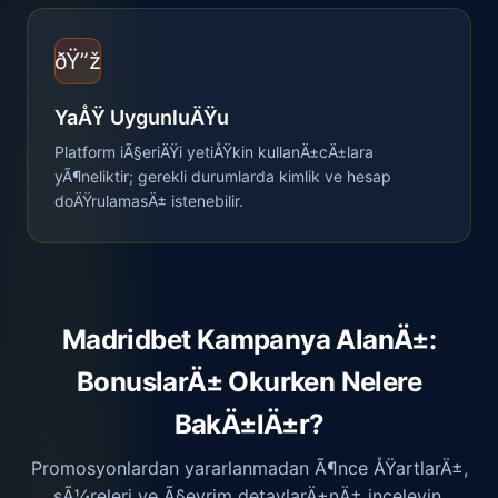
ðŸ”ž
YaÅŸ UygunluÄŸu
Platform iÃ§eriÄŸi yetiÅŸkin kullanÄ±cÄ±lara
yÃ¶neliktir; gerekli durumlarda kimlik ve hesap
doÄŸrulamasÄ± istenebilir.
Madridbet Kampanya AlanÄ±:
BonuslarÄ± Okurken Nelere
BakÄ±lÄ±r?
Promosyonlardan yararlanmadan Ã¶nce ÅŸartlarÄ±,
sÃ¼releri ve Ã§evrim detaylarÄ±nÄ± inceleyin.