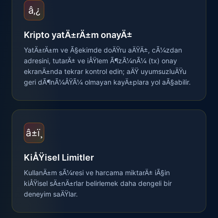
â‚¿
Kripto yatÄ±rÄ±m onayÄ±
YatÄ±rÄ±m ve Ã§ekimde doÄŸru aÄŸÄ±, cÃ¼zdan
adresini, tutarÄ± ve iÅŸlem Ã¶zÃ¼nÃ¼ (tx) onay
ekranÄ±nda tekrar kontrol edin; aÄŸ uyumsuzluÄŸu
geri dÃ¶nÃ¼ÅŸÃ¼ olmayan kayÄ±plara yol aÃ§abilir.
â±ï¸
KiÅŸisel Limitler
KullanÄ±m sÃ¼resi ve harcama miktarÄ± iÃ§in
kiÅŸisel sÄ±nÄ±rlar belirlemek daha dengeli bir
deneyim saÄŸlar.