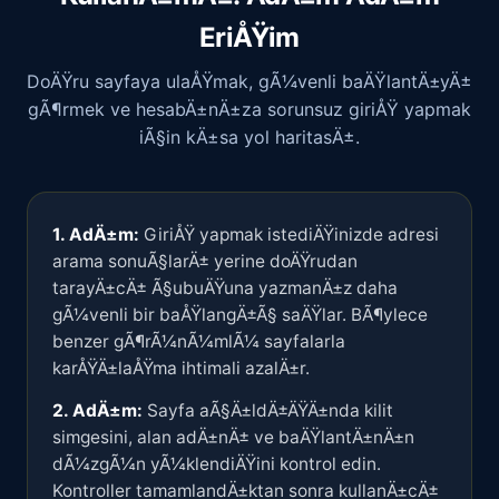
EriÅŸim
DoÄŸru sayfaya ulaÅŸmak, gÃ¼venli baÄŸlantÄ±yÄ±
gÃ¶rmek ve hesabÄ±nÄ±za sorunsuz giriÅŸ yapmak
iÃ§in kÄ±sa yol haritasÄ±.
1. AdÄ±m:
GiriÅŸ yapmak istediÄŸinizde adresi
arama sonuÃ§larÄ± yerine doÄŸrudan
tarayÄ±cÄ± Ã§ubuÄŸuna yazmanÄ±z daha
gÃ¼venli bir baÅŸlangÄ±Ã§ saÄŸlar. BÃ¶ylece
benzer gÃ¶rÃ¼nÃ¼mlÃ¼ sayfalarla
karÅŸÄ±laÅŸma ihtimali azalÄ±r.
2. AdÄ±m:
Sayfa aÃ§Ä±ldÄ±ÄŸÄ±nda kilit
simgesini, alan adÄ±nÄ± ve baÄŸlantÄ±nÄ±n
dÃ¼zgÃ¼n yÃ¼klendiÄŸini kontrol edin.
Kontroller tamamlandÄ±ktan sonra kullanÄ±cÄ±