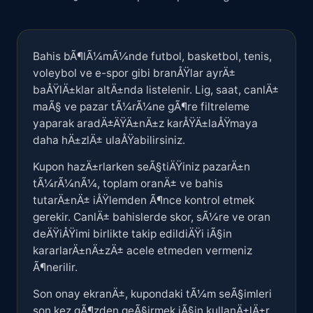
Bahis bÃ¶lÃ¼mÃ¼nde futbol, basketbol, tenis,
voleybol ve e-spor gibi branÅŸlar ayrÄ±
baÅŸlÄ±klar altÄ±nda listelenir. Lig, saat, canlÄ±
maÃ§ ve pazar tÃ¼rÃ¼ne gÃ¶re filtreleme
yaparak aradÄ±ÄŸÄ±nÄ±z karÅŸÄ±laÅŸmaya
daha hÄ±zlÄ± ulaÅŸabilirsiniz.
Kupon hazÄ±rlarken seÃ§tiÄŸiniz pazarÄ±n
tÃ¼rÃ¼nÃ¼, toplam oranÄ± ve bahis
tutarÄ±nÄ± iÅŸlemden Ã¶nce kontrol etmek
gerekir. CanlÄ± bahislerde skor, sÃ¼re ve oran
deÄŸiÅŸimi birlikte takip edildiÄŸi iÃ§in
kararlarÄ±nÄ±zÄ± acele etmeden vermeniz
Ã¶nerilir.
Son onay ekranÄ±, kupondaki tÃ¼m seÃ§imleri
son kez gÃ¶zden geÃ§irmek iÃ§in kullanÄ±lÄ±r.