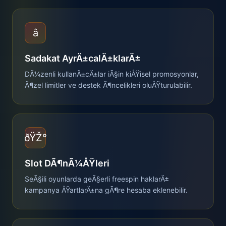
â­
Sadakat AyrÄ±calÄ±klarÄ±
DÃ¼zenli kullanÄ±cÄ±lar iÃ§in kiÅŸisel promosyonlar,
Ã¶zel limitler ve destek Ã¶ncelikleri oluÅŸturulabilir.
ðŸŽ°
Slot DÃ¶nÃ¼ÅŸleri
SeÃ§ili oyunlarda geÃ§erli freespin haklarÄ±
kampanya ÅŸartlarÄ±na gÃ¶re hesaba eklenebilir.