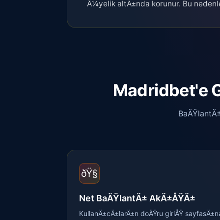
Ã¼yelik altÄ±nda korunur. Bu nedenle
Madridbet'e 
BaÄŸlantÄ±
ðŸ§­
Net BaÄŸlantÄ± AkÄ±ÅŸÄ±
KullanÄ±cÄ±larÄ±n doÄŸru giriÅŸ sayfasÄ±n