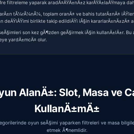
e filtreleme yaparak aradÄ±ÄŸÄ±nÄ±z karÅŸÄ±laÅŸmaya daha 
zarÄ±n tÃ¼rÃ¼nÃ¼, toplam oranÄ± ve bahis tutarÄ±nÄ± iÅŸlem
n deÄŸiÅŸimi birlikte takip edildiÄŸi iÃ§in kararlarÄ±nÄ±zÄ± 
eÃ§imleri son kez gÃ¶zden geÃ§irmek iÃ§in kullanÄ±lÄ±r. B
meye yardÄ±mcÄ± olur.
yun AlanÄ±: Slot, Masa ve C
KullanÄ±mÄ±
gorilerinde oyun seÃ§imi yaparken filtreleri ve masa bilgile
etmek Ã¶nemlidir.