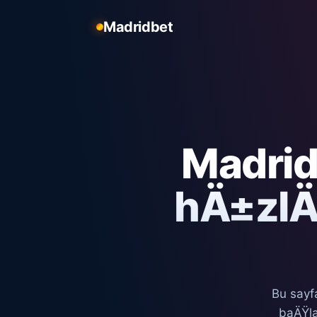
Madridbet
Madri
hÄ±zlÄ
Bu sayf
baÄŸla