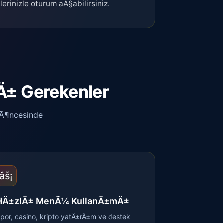
rinizle oturum aÃ§abilirsiniz.
Ä± Gerekenler
 Ã¶ncesinde
âš¡
HÄ±zlÄ± MenÃ¼ KullanÄ±mÄ±
por, casino, kripto yatÄ±rÄ±m ve destek