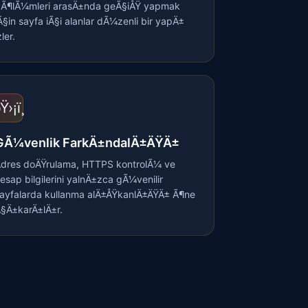
Ã¶lÃ¼mleri arasÄ±nda geÃ§iÅŸ yapmak
Ã§in sayfa iÃ§i alanlar dÃ¼zenli bir yapÄ±
zler.
Ÿ›¡ï¸
GÃ¼venlik FarkÄ±ndalÄ±ÄŸÄ±
dres doÄŸrulama, HTTPS kontrolÃ¼ ve
esap bilgilerini yalnÄ±zca gÃ¼venilir
ayfalarda kullanma alÄ±ÅŸkanlÄ±ÄŸÄ± Ã¶ne
§Ä±karÄ±lÄ±r.