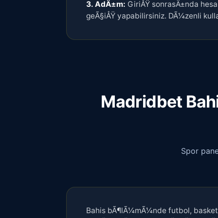
3. AdÄ±m:
GiriÅŸ sonrasÄ±nda hesab
geÃ§iÅŸ yapabilirsiniz. DÃ¼zenli kul
Madridbet Bah
Spor pane
Bahis bÃ¶lÃ¼mÃ¼nde futbol, basketbol