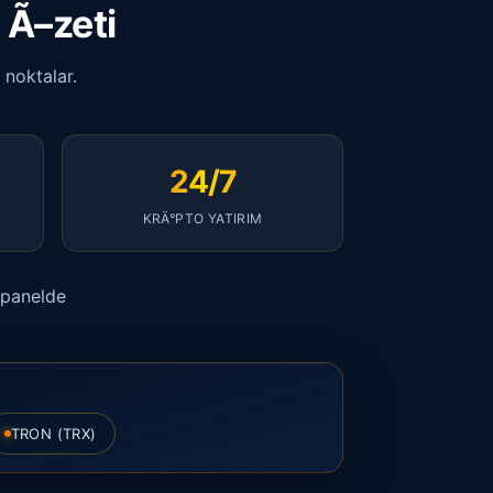
Ã–zeti
noktalar.
24/7
KRÄ°PTO YATIRIM
 panelde
TRON (TRX)