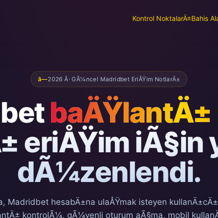
Kontrol NoktalarÄ±
Bahis A
â—
2026 Â· GÃ¼ncel Madridbet EriÅŸim NotlarÄ±
dbet
baÄŸlantÄ± 
± eriÅŸim iÃ§in 
dÃ¼zenlendi.
a, Madridbet hesabÄ±na ulaÅŸmak isteyen kullanÄ±cÄ±l
ntÄ± kontrolÃ¼, gÃ¼venli oturum aÃ§ma, mobil kulla