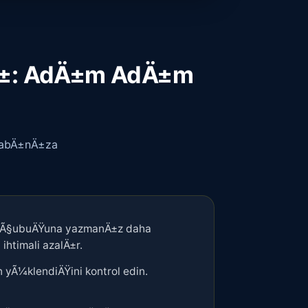
Ä±: AdÄ±m AdÄ±m
sabÄ±nÄ±za
Ä± Ã§ubuÄŸuna yazmanÄ±z daha
htimali azalÄ±r.
yÃ¼klendiÄŸini kontrol edin.