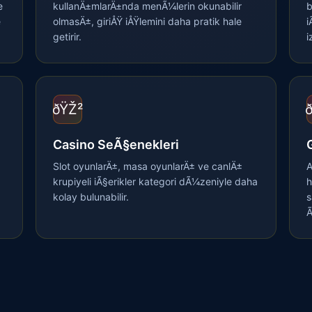
e
kullanÄ±mlarÄ±nda menÃ¼lerin okunabilir
b
e
olmasÄ±, giriÅŸ iÅŸlemini daha pratik hale
i
getirir.
i
ðŸŽ²
ð
Casino SeÃ§enekleri
Slot oyunlarÄ±, masa oyunlarÄ± ve canlÄ±
A
krupiyeli iÃ§erikler kategori dÃ¼zeniyle daha
h
kolay bulunabilir.
s
Ã