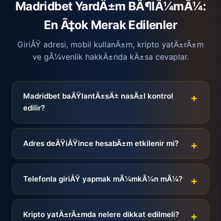
Madridbet YardÄ±m BÃ¶lÃ¼mÃ¼:
En Ã‡ok Merak Edilenler
GiriÅŸ adresi, mobil kullanÄ±m, kripto yatÄ±rÄ±m
ve gÃ¼venlik hakkÄ±nda kÄ±sa cevaplar.
Madridbet baÄŸlantÄ±sÄ± nasÄ±l kontrol
edilir?
Adres deÄŸiÅŸince hesabÄ±m etkilenir mi?
Telefonla giriÅŸ yapmak mÃ¼mkÃ¼n mÃ¼?
Kripto yatÄ±rÄ±mda nelere dikkat edilmeli?