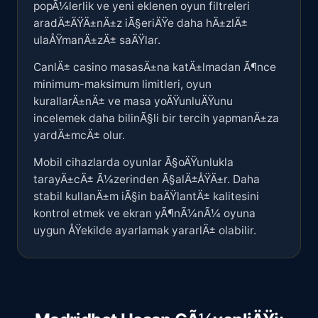
popÃ¼lerlik ve yeni eklenen oyun filtreleri
aradÄ±ÄŸÄ±nÄ±z iÃ§eriÄŸe daha hÄ±zlÄ±
ulaÅŸmanÄ±zÄ± saÄŸlar.
CanlÄ± casino masasÄ±na katÄ±lmadan Ã¶nce
minimum-maksimum limitleri, oyun
kurallarÄ±nÄ± ve masa yoÄŸunluÄŸunu
incelemek daha bilinÃ§li bir tercih yapmanÄ±za
yardÄ±mcÄ± olur.
Mobil cihazlarda oyunlar Ã§oÄŸunlukla
tarayÄ±cÄ± Ã¼zerinden Ã§alÄ±ÅŸÄ±r. Daha
stabil kullanÄ±m iÃ§in baÄŸlantÄ± kalitesini
kontrol etmek ve ekran yÃ¶nÃ¼nÃ¼ oyuna
uygun ÅŸekilde ayarlamak yararlÄ± olabilir.