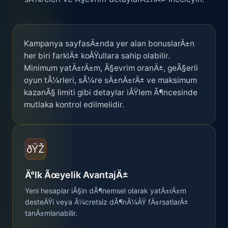
Kampanya sayfasÄ±nda yer alan bonuslarÄ±n
her biri farklÄ± koÅŸullara sahip olabilir.
Minimum yatÄ±rÄ±m, Ã§evrim oranÄ±, geÃ§erli
oyun tÃ¼rleri, sÃ¼re sÄ±nÄ±rÄ± ve maksimum
kazanÃ§ limiti gibi detaylar iÅŸlem Ã¶ncesinde
mutlaka kontrol edilmelidir.
ðŸŽ
Ä°lk Ãœyelik AvantajÄ±
Yeni hesaplar iÃ§in dÃ¶nemsel olarak yatÄ±rÄ±m
desteÄŸi veya Ã¼cretsiz dÃ¶nÃ¼ÅŸ fÄ±rsatlarÄ±
tanÄ±mlanabilir.