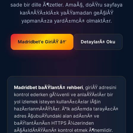
sade bir dille Ã¶zetler. AmaÃ§, doÄŸru sayfaya
karÄ±ÅŸÄ±klÄ±k yaÅŸamadan geÃ§iÅŸ
yapmanÄ±za yardÄ±mcÄ± olmaktÄ±r.
Madridbet'e GiriÅŸ â†’
DetaylarÄ± Oku
Madridbet baÄŸlantÄ± rehberi
, giriÅŸ adresini
kontrol ederken gÃ¼venli ve anlaÅŸÄ±lÄ±r bir
yol izlemek isteyen kullanÄ±cÄ±lar iÃ§in
hazÄ±rlanmÄ±ÅŸtÄ±r. Ä°lk adÄ±mda tarayÄ±cÄ±
adres Ã§ubuÄŸundaki alan adÄ±nÄ± ve
baÄŸlantÄ±nÄ±n HTTPS Ã¼zerinden
aÃ§Ä±ldÄ±ÄŸÄ±nÄ± kontrol etmek Ã¶nemlidir.