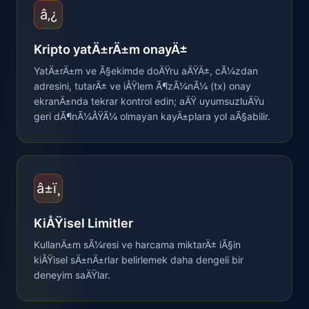
â‚¿
Kripto yatÄ±rÄ±m onayÄ±
YatÄ±rÄ±m ve Ã§ekimde doÄŸru aÄŸÄ±, cÃ¼zdan
adresini, tutarÄ± ve iÅŸlem Ã¶zÃ¼nÃ¼ (tx) onay
ekranÄ±nda tekrar kontrol edin; aÄŸ uyumsuzluÄŸu
geri dÃ¶nÃ¼ÅŸÃ¼ olmayan kayÄ±plara yol aÃ§abilir.
â±ï¸
KiÅŸisel Limitler
KullanÄ±m sÃ¼resi ve harcama miktarÄ± iÃ§in
kiÅŸisel sÄ±nÄ±rlar belirlemek daha dengeli bir
deneyim saÄŸlar.