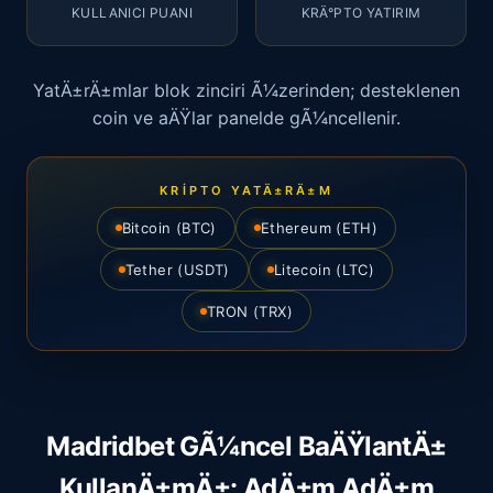
KULLANICI PUANI
KRÄ°PTO YATIRIM
YatÄ±rÄ±mlar blok zinciri Ã¼zerinden; desteklenen
coin ve aÄŸlar panelde gÃ¼ncellenir.
KRIPTO YATÄ±RÄ±M
Bitcoin (BTC)
Ethereum (ETH)
Tether (USDT)
Litecoin (LTC)
TRON (TRX)
Madridbet GÃ¼ncel BaÄŸlantÄ±
KullanÄ±mÄ±: AdÄ±m AdÄ±m