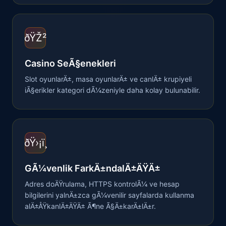
ðŸŽ²
Casino SeÃ§enekleri
Slot oyunlarÄ±, masa oyunlarÄ± ve canlÄ± krupiyeli
iÃ§erikler kategori dÃ¼zeniyle daha kolay bulunabilir.
ðŸ›¡ï¸
GÃ¼venlik FarkÄ±ndalÄ±ÄŸÄ±
Adres doÄŸrulama, HTTPS kontrolÃ¼ ve hesap
bilgilerini yalnÄ±zca gÃ¼venilir sayfalarda kullanma
alÄ±ÅŸkanlÄ±ÄŸÄ± Ã¶ne Ã§Ä±karÄ±lÄ±r.