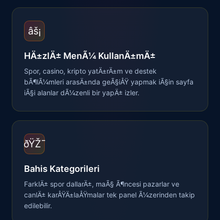
âš¡
HÄ±zlÄ± MenÃ¼ KullanÄ±mÄ±
Spor, casino, kripto yatÄ±rÄ±m ve destek
bÃ¶lÃ¼mleri arasÄ±nda geÃ§iÅŸ yapmak iÃ§in sayfa
iÃ§i alanlar dÃ¼zenli bir yapÄ± izler.
ðŸŽ¯
Bahis Kategorileri
FarklÄ± spor dallarÄ±, maÃ§ Ã¶ncesi pazarlar ve
canlÄ± karÅŸÄ±laÅŸmalar tek panel Ã¼zerinden takip
edilebilir.