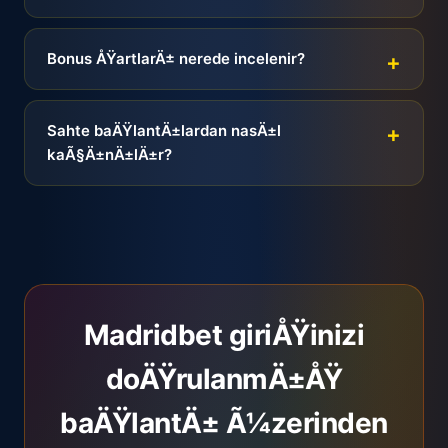
Bonus ÅŸartlarÄ± nerede incelenir?
Sahte baÄŸlantÄ±lardan nasÄ±l
kaÃ§Ä±nÄ±lÄ±r?
Madridbet giriÅŸinizi
doÄŸrulanmÄ±ÅŸ
baÄŸlantÄ± Ã¼zerinden