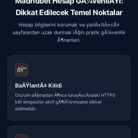
Madridbet Hesap GÃ¼venliÄŸi:
Dikkat Edilecek Temel Noktalar
Hesap bilgilerini korumak ve yanÄ±ltÄ±cÄ±
sayfalardan uzak durmak iÃ§in pratik gÃ¼venlik
Ã¶nerileri.
ðŸ”
BaÄŸlantÄ± Kilidi
Oturum aÃ§madan Ã¶nce tarayÄ±cÄ±daki HTTPS
kilit simgesinin aktif gÃ¶rÃ¼nmesine dikkat
edilmelidir.