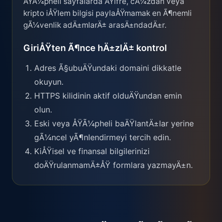
ÅŸÃ¼pheli sayfalarda ÅŸifre, cÃ¼zdan veya
kripto iÅŸlem bilgisi paylaÅŸmamak en Ã¶nemli
gÃ¼venlik adÄ±mlarÄ± arasÄ±ndadÄ±r.
GiriÅŸten Ã¶nce hÄ±zlÄ± kontrol
Adres Ã§ubuÄŸundaki domaini dikkatle
okuyun.
HTTPS kilidinin aktif olduÄŸundan emin
olun.
Eski veya ÅŸÃ¼pheli baÄŸlantÄ±lar yerine
gÃ¼ncel yÃ¶nlendirmeyi tercih edin.
KiÅŸisel ve finansal bilgilerinizi
doÄŸrulanmamÄ±ÅŸ formlara yazmayÄ±n.