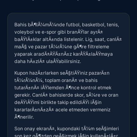
Bahis bÃ¶lÃ¼mÃ¼nde futbol, basketbol, tenis,
voleybol ve e-spor gibi branÅŸlar ayrÄ±
baÅŸlÄ±klar altÄ±nda listelenir. Lig, saat, canlÄ±
maÃ§ ve pazar tÃ¼rÃ¼ne gÃ¶re filtreleme
yaparak aradÄ±ÄŸÄ±nÄ±z karÅŸÄ±laÅŸmaya
daha hÄ±zlÄ± ulaÅŸabilirsiniz.
Kupon hazÄ±rlarken seÃ§tiÄŸiniz pazarÄ±n
tÃ¼rÃ¼nÃ¼, toplam oranÄ± ve bahis
tutarÄ±nÄ± iÅŸlemden Ã¶nce kontrol etmek
gerekir. CanlÄ± bahislerde skor, sÃ¼re ve oran
deÄŸiÅŸimi birlikte takip edildiÄŸi iÃ§in
kararlarÄ±nÄ±zÄ± acele etmeden vermeniz
Ã¶nerilir.
Son onay ekranÄ±, kupondaki tÃ¼m seÃ§imleri
son kez gÃ¶zden geÃ§irmek iÃ§in kullanÄ±lÄ±r.