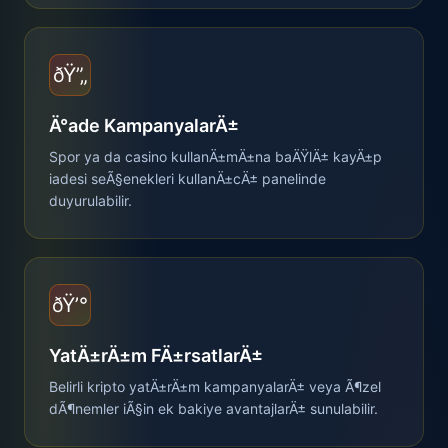
ðŸ”„
Ä°ade KampanyalarÄ±
Spor ya da casino kullanÄ±mÄ±na baÄŸlÄ± kayÄ±p
iadesi seÃ§enekleri kullanÄ±cÄ± panelinde
duyurulabilir.
ðŸ’°
YatÄ±rÄ±m FÄ±rsatlarÄ±
Belirli kripto yatÄ±rÄ±m kampanyalarÄ± veya Ã¶zel
dÃ¶nemler iÃ§in ek bakiye avantajlarÄ± sunulabilir.