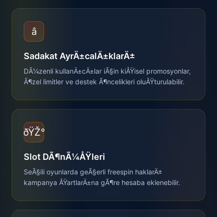
â­
Sadakat AyrÄ±calÄ±klarÄ±
DÃ¼zenli kullanÄ±cÄ±lar iÃ§in kiÅŸisel promosyonlar,
Ã¶zel limitler ve destek Ã¶ncelikleri oluÅŸturulabilir.
ðŸŽ°
Slot DÃ¶nÃ¼ÅŸleri
SeÃ§ili oyunlarda geÃ§erli freespin haklarÄ±
kampanya ÅŸartlarÄ±na gÃ¶re hesaba eklenebilir.