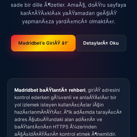
sade bir dille Ã¶zetler. AmaÃ§, doÄŸru sayfaya
karÄ±ÅŸÄ±klÄ±k yaÅŸamadan geÃ§iÅŸ
yapmanÄ±za yardÄ±mcÄ± olmaktÄ±r.
Madridbet'e GiriÅŸ â†’
DetaylarÄ± Oku
Madridbet baÄŸlantÄ± rehberi
, giriÅŸ adresini
kontrol ederken gÃ¼venli ve anlaÅŸÄ±lÄ±r bir
yol izlemek isteyen kullanÄ±cÄ±lar iÃ§in
hazÄ±rlanmÄ±ÅŸtÄ±r. Ä°lk adÄ±mda tarayÄ±cÄ±
adres Ã§ubuÄŸundaki alan adÄ±nÄ± ve
baÄŸlantÄ±nÄ±n HTTPS Ã¼zerinden
aÃ§Ä±ldÄ±ÄŸÄ±nÄ± kontrol etmek Ã¶nemlidir.