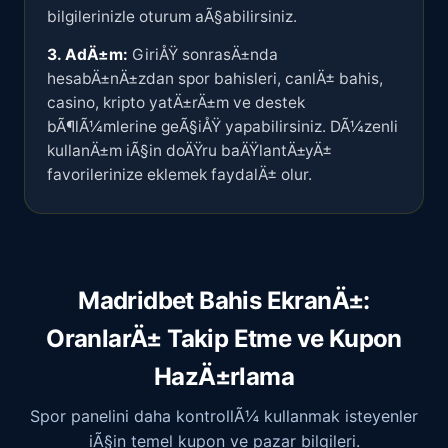
bilgilerinizle oturum aÃ§abilirsiniz.
3. AdÄ±m:
GiriÅŸ sonrasÄ±nda
hesabÄ±nÄ±zdan spor bahisleri, canlÄ± bahis,
casino, kripto yatÄ±rÄ±m ve destek
bÃ¶lÃ¼mlerine geÃ§iÅŸ yapabilirsiniz. DÃ¼zenli
kullanÄ±m iÃ§in doÄŸru baÄŸlantÄ±yÄ±
favorilerinize eklemek faydalÄ± olur.
Madridbet Bahis EkranÄ±:
OranlarÄ± Takip Etme ve Kupon
HazÄ±rlama
Spor panelini daha kontrollÃ¼ kullanmak isteyenler
iÃ§in temel kupon ve pazar bilgileri.