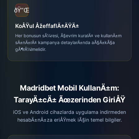
ðŸ“Œ
KoÅŸul ÅžeffaflÄ±ÄŸÄ±
Her bonusun sÃ¼resi, Ã§evrim kuralÄ± ve kullanÄ±m
sÄ±nÄ±rÄ± kampanya detaylarÄ±nda aÃ§Ä±kÃ§a
gÃ¶rÃ¼lmelidir.
Madridbet Mobil KullanÄ±m:
TarayÄ±cÄ± Ãœzerinden GiriÅŸ
iOS ve Android cihazlarda uygulama indirmeden
hesabÄ±nÄ±za eriÅŸmek iÃ§in temel bilgiler.