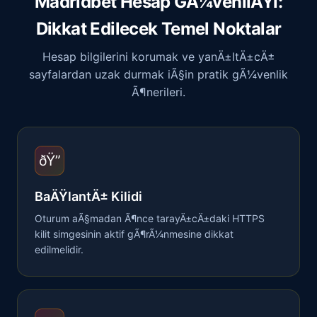
Madridbet Hesap GÃ¼venliÄŸi:
Dikkat Edilecek Temel Noktalar
Hesap bilgilerini korumak ve yanÄ±ltÄ±cÄ±
sayfalardan uzak durmak iÃ§in pratik gÃ¼venlik
Ã¶nerileri.
ðŸ”
BaÄŸlantÄ± Kilidi
Oturum aÃ§madan Ã¶nce tarayÄ±cÄ±daki HTTPS
kilit simgesinin aktif gÃ¶rÃ¼nmesine dikkat
edilmelidir.