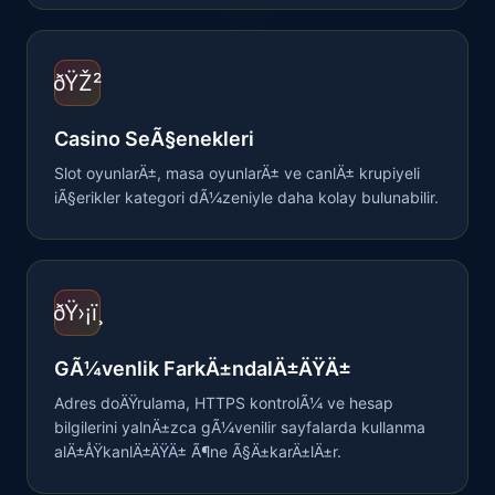
ðŸŽ²
Casino SeÃ§enekleri
Slot oyunlarÄ±, masa oyunlarÄ± ve canlÄ± krupiyeli
iÃ§erikler kategori dÃ¼zeniyle daha kolay bulunabilir.
ðŸ›¡ï¸
GÃ¼venlik FarkÄ±ndalÄ±ÄŸÄ±
Adres doÄŸrulama, HTTPS kontrolÃ¼ ve hesap
bilgilerini yalnÄ±zca gÃ¼venilir sayfalarda kullanma
alÄ±ÅŸkanlÄ±ÄŸÄ± Ã¶ne Ã§Ä±karÄ±lÄ±r.