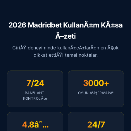
2026 Madridbet KullanÄ±m KÄ±sa
Ã–zeti
GiriÅŸ deneyiminde kullanÄ±cÄ±larÄ±n en Ã§ok
dikkat ettiÄŸi temel noktalar.
7/24
3000+
BAÄžLANTI
OYUN Ä°Ã‡ERÄ°ÄžÄ°
KONTROLÃœ
4.8â˜…
24/7