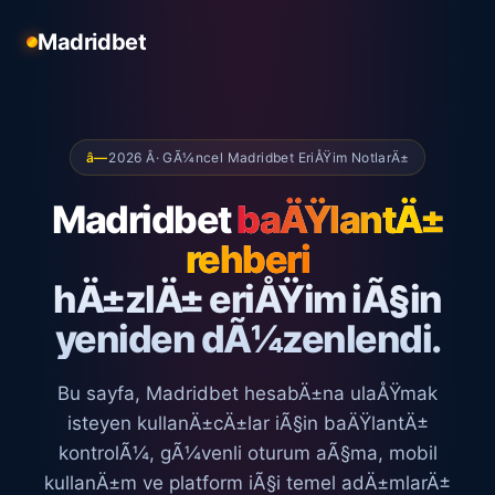
Madridbet
â—
2026 Â· GÃ¼ncel Madridbet EriÅŸim NotlarÄ±
Madridbet
baÄŸlantÄ±
rehberi
hÄ±zlÄ± eriÅŸim iÃ§in
yeniden dÃ¼zenlendi.
Bu sayfa, Madridbet hesabÄ±na ulaÅŸmak
isteyen kullanÄ±cÄ±lar iÃ§in baÄŸlantÄ±
kontrolÃ¼, gÃ¼venli oturum aÃ§ma, mobil
kullanÄ±m ve platform iÃ§i temel adÄ±mlarÄ±