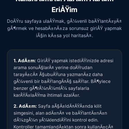
EriÅŸim
DoÄŸru sayfaya ulaÅŸmak, gÃ¼venli baÄŸlantÄ±yÄ±
gÃ¶rmek ve hesabÄ±nÄ±za sorunsuz giriÅŸ yapmak
iÃ§in kÄ±sa yol haritasÄ±.
1. AdÄ±m:
GiriÅŸ yapmak istediÄŸinizde adresi
arama sonuÃ§larÄ± yerine doÄŸrudan
tarayÄ±cÄ± Ã§ubuÄŸuna yazmanÄ±z daha
gÃ¼venli bir baÅŸlangÄ±Ã§ saÄŸlar. BÃ¶ylece
benzer gÃ¶rÃ¼nÃ¼mlÃ¼ sayfalarla
karÅŸÄ±laÅŸma ihtimali azalÄ±r.
2. AdÄ±m:
Sayfa aÃ§Ä±ldÄ±ÄŸÄ±nda kilit
simgesini, alan adÄ±nÄ± ve baÄŸlantÄ±nÄ±n
dÃ¼zgÃ¼n yÃ¼klendiÄŸini kontrol edin.
Kontroller tamamlandÄ±ktan sonra kullanÄ±cÄ±