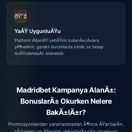
ðŸ”ž
YaÅŸ UygunluÄŸu
Platform iÃ§eriÄŸi yetiÅŸkin kullanÄ±cÄ±lara
yÃ¶neliktir; gerekli durumlarda kimlik ve hesap
doÄŸrulamasÄ± istenebilir.
Madridbet Kampanya AlanÄ±:
BonuslarÄ± Okurken Nelere
BakÄ±lÄ±r?
Promosyonlardan yararlanmadan Ã¶nce ÅŸartlarÄ±,
sÃ¼releri ve Ã§evrim detaylarÄ±nÄ± inceleyin.