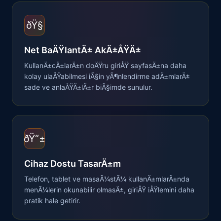
ðŸ§­
Net BaÄŸlantÄ± AkÄ±ÅŸÄ±
KullanÄ±cÄ±larÄ±n doÄŸru giriÅŸ sayfasÄ±na daha
kolay ulaÅŸabilmesi iÃ§in yÃ¶nlendirme adÄ±mlarÄ±
sade ve anlaÅŸÄ±lÄ±r biÃ§imde sunulur.
ðŸ“±
Cihaz Dostu TasarÄ±m
Telefon, tablet ve masaÃ¼stÃ¼ kullanÄ±mlarÄ±nda
menÃ¼lerin okunabilir olmasÄ±, giriÅŸ iÅŸlemini daha
pratik hale getirir.