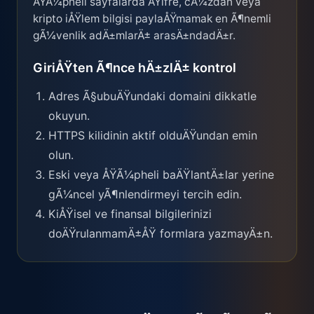
ÅŸÃ¼pheli sayfalarda ÅŸifre, cÃ¼zdan veya
kripto iÅŸlem bilgisi paylaÅŸmamak en Ã¶nemli
gÃ¼venlik adÄ±mlarÄ± arasÄ±ndadÄ±r.
GiriÅŸten Ã¶nce hÄ±zlÄ± kontrol
Adres Ã§ubuÄŸundaki domaini dikkatle
okuyun.
HTTPS kilidinin aktif olduÄŸundan emin
olun.
Eski veya ÅŸÃ¼pheli baÄŸlantÄ±lar yerine
gÃ¼ncel yÃ¶nlendirmeyi tercih edin.
KiÅŸisel ve finansal bilgilerinizi
doÄŸrulanmamÄ±ÅŸ formlara yazmayÄ±n.