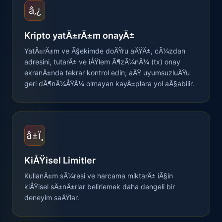
â‚¿
Kripto yatÄ±rÄ±m onayÄ±
YatÄ±rÄ±m ve Ã§ekimde doÄŸru aÄŸÄ±, cÃ¼zdan
adresini, tutarÄ± ve iÅŸlem Ã¶zÃ¼nÃ¼ (tx) onay
ekranÄ±nda tekrar kontrol edin; aÄŸ uyumsuzluÄŸu
geri dÃ¶nÃ¼ÅŸÃ¼ olmayan kayÄ±plara yol aÃ§abilir.
â±ï¸
KiÅŸisel Limitler
KullanÄ±m sÃ¼resi ve harcama miktarÄ± iÃ§in
kiÅŸisel sÄ±nÄ±rlar belirlemek daha dengeli bir
deneyim saÄŸlar.