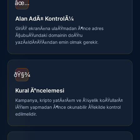
âœ…
Alan AdÄ± KontrolÃ¼
GiriÅŸ ekranÄ±na ulaÅŸmadan Ã¶nce adres
Ã§ubuÄŸundaki domainin doÄŸru
yazÄ±ldÄ±ÄŸÄ±ndan emin olmak gerekir.
ðŸ§¾
Kural Ä°ncelemesi
Kampanya, kripto yatÄ±rÄ±m ve Ã¼yelik koÅŸullarÄ±
iÅŸlem yapmadan Ã¶nce okunabilir ÅŸekilde kontrol
edilmelidir.