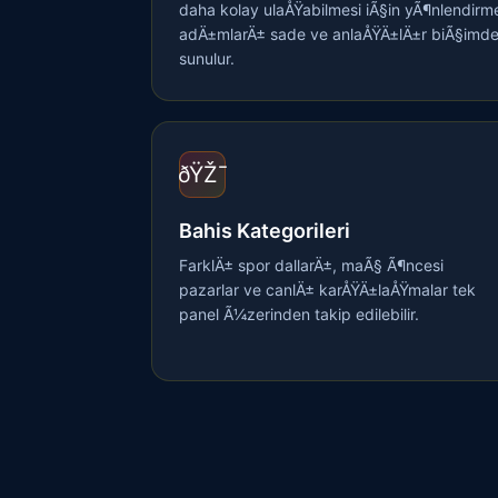
daha kolay ulaÅŸabilmesi iÃ§in yÃ¶nlendirm
adÄ±mlarÄ± sade ve anlaÅŸÄ±lÄ±r biÃ§imd
sunulur.
ðŸŽ¯
Bahis Kategorileri
FarklÄ± spor dallarÄ±, maÃ§ Ã¶ncesi
pazarlar ve canlÄ± karÅŸÄ±laÅŸmalar tek
panel Ã¼zerinden takip edilebilir.