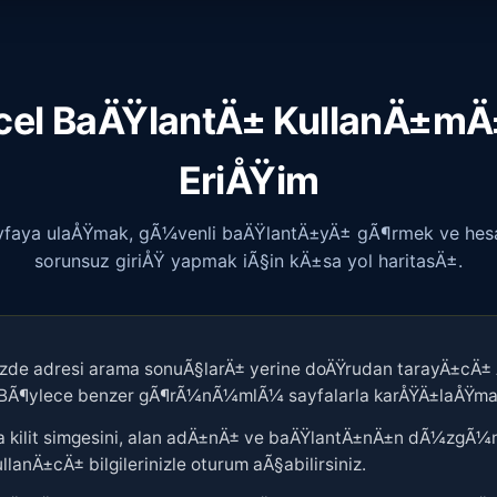
cel BaÄŸlantÄ± KullanÄ±m
EriÅŸim
yfaya ulaÅŸmak, gÃ¼venli baÄŸlantÄ±yÄ± gÃ¶rmek ve he
sorunsuz giriÅŸ yapmak iÃ§in kÄ±sa yol haritasÄ±.
nizde adresi arama sonuÃ§larÄ± yerine doÄŸrudan tarayÄ±c
 BÃ¶ylece benzer gÃ¶rÃ¼nÃ¼mlÃ¼ sayfalarla karÅŸÄ±laÅŸma i
ilit simgesini, alan adÄ±nÄ± ve baÄŸlantÄ±nÄ±n dÃ¼zgÃ¼n 
lanÄ±cÄ± bilgilerinizle oturum aÃ§abilirsiniz.