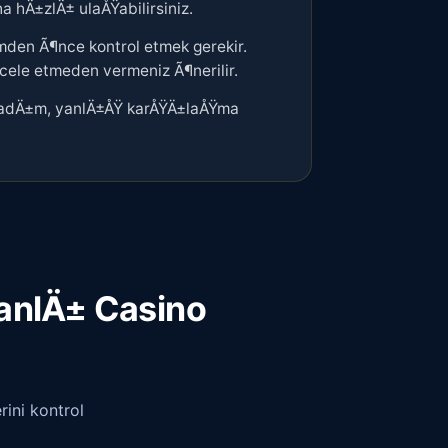
hÄ±zlÄ± ulaÅŸabilirsiniz.
den Ã¶nce kontrol etmek gerekir.
acele etmeden vermeniz Ã¶nerilir.
u adÄ±m, yanlÄ±ÅŸ karÅŸÄ±laÅŸma
anlÄ± Casino
rini kontrol