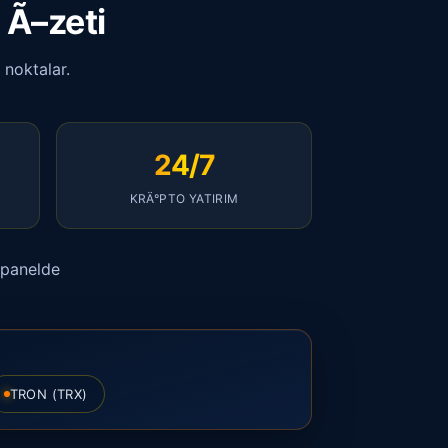
Ã–zeti
noktalar.
24/7
KRÄ°PTO YATIRIM
 panelde
TRON (TRX)