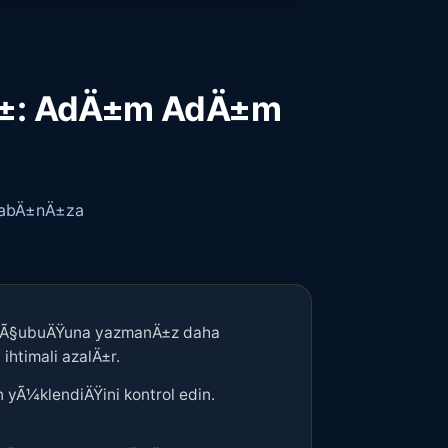
Ä±: AdÄ±m AdÄ±m
sabÄ±nÄ±za
Ä± Ã§ubuÄŸuna yazmanÄ±z daha
htimali azalÄ±r.
yÃ¼klendiÄŸini kontrol edin.