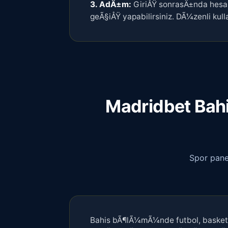
3. AdÄ±m:
GiriÅŸ sonrasÄ±nda hesab
geÃ§iÅŸ yapabilirsiniz. DÃ¼zenli kul
Madridbet Bah
Spor pane
Bahis bÃ¶lÃ¼mÃ¼nde futbol, basketbol