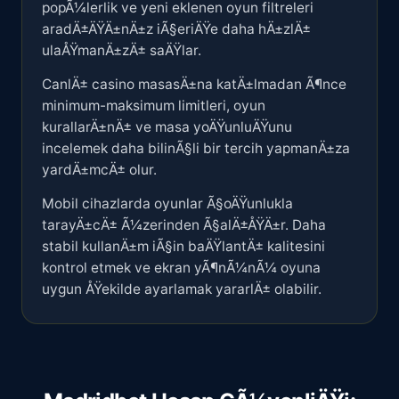
popÃ¼lerlik ve yeni eklenen oyun filtreleri
aradÄ±ÄŸÄ±nÄ±z iÃ§eriÄŸe daha hÄ±zlÄ±
ulaÅŸmanÄ±zÄ± saÄŸlar.
CanlÄ± casino masasÄ±na katÄ±lmadan Ã¶nce
minimum-maksimum limitleri, oyun
kurallarÄ±nÄ± ve masa yoÄŸunluÄŸunu
incelemek daha bilinÃ§li bir tercih yapmanÄ±za
yardÄ±mcÄ± olur.
Mobil cihazlarda oyunlar Ã§oÄŸunlukla
tarayÄ±cÄ± Ã¼zerinden Ã§alÄ±ÅŸÄ±r. Daha
stabil kullanÄ±m iÃ§in baÄŸlantÄ± kalitesini
kontrol etmek ve ekran yÃ¶nÃ¼nÃ¼ oyuna
uygun ÅŸekilde ayarlamak yararlÄ± olabilir.