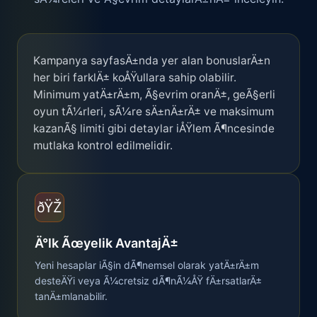
Kampanya sayfasÄ±nda yer alan bonuslarÄ±n
her biri farklÄ± koÅŸullara sahip olabilir.
Minimum yatÄ±rÄ±m, Ã§evrim oranÄ±, geÃ§erli
oyun tÃ¼rleri, sÃ¼re sÄ±nÄ±rÄ± ve maksimum
kazanÃ§ limiti gibi detaylar iÅŸlem Ã¶ncesinde
mutlaka kontrol edilmelidir.
ðŸŽ
Ä°lk Ãœyelik AvantajÄ±
Yeni hesaplar iÃ§in dÃ¶nemsel olarak yatÄ±rÄ±m
desteÄŸi veya Ã¼cretsiz dÃ¶nÃ¼ÅŸ fÄ±rsatlarÄ±
tanÄ±mlanabilir.