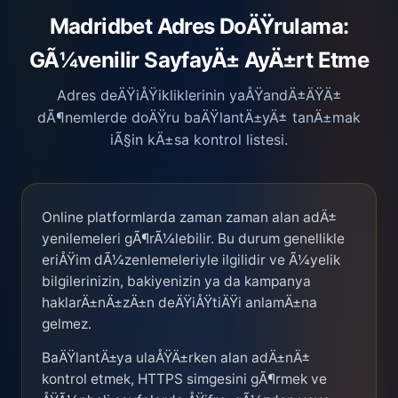
Madridbet Adres DoÄŸrulama:
GÃ¼venilir SayfayÄ± AyÄ±rt Etme
Adres deÄŸiÅŸikliklerinin yaÅŸandÄ±ÄŸÄ±
dÃ¶nemlerde doÄŸru baÄŸlantÄ±yÄ± tanÄ±mak
iÃ§in kÄ±sa kontrol listesi.
Online platformlarda zaman zaman alan adÄ±
yenilemeleri gÃ¶rÃ¼lebilir. Bu durum genellikle
eriÅŸim dÃ¼zenlemeleriyle ilgilidir ve Ã¼yelik
bilgilerinizin, bakiyenizin ya da kampanya
haklarÄ±nÄ±zÄ±n deÄŸiÅŸtiÄŸi anlamÄ±na
gelmez.
BaÄŸlantÄ±ya ulaÅŸÄ±rken alan adÄ±nÄ±
kontrol etmek, HTTPS simgesini gÃ¶rmek ve