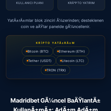
KULLANICI PUANI
KRÄ°PTO YATIRIM
YatÄ±rÄ±mlar blok zinciri Ã¼zerinden; desteklenen
coin ve aÄŸlar panelde gÃ¼ncellenir.
KRIPTO YATÄ±RÄ±M
Bitcoin (BTC)
Ethereum (ETH)
Tether (USDT)
Litecoin (LTC)
TRON (TRX)
Madridbet GÃ¼ncel BaÄŸlantÄ±
KullanÄ±mÄ±: AdÄ±m AdÄ±m