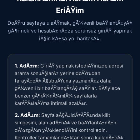
EriÅŸim
DoÄŸru sayfaya ulaÅŸmak, gÃ¼venli baÄŸlantÄ±yÄ±
gÃ¶rmek ve hesabÄ±nÄ±za sorunsuz giriÅŸ yapmak
iÃ§in kÄ±sa yol haritasÄ±.
1. AdÄ±m:
GiriÅŸ yapmak istediÄŸinizde adresi
arama sonuÃ§larÄ± yerine doÄŸrudan
tarayÄ±cÄ± Ã§ubuÄŸuna yazmanÄ±z daha
gÃ¼venli bir baÅŸlangÄ±Ã§ saÄŸlar. BÃ¶ylece
benzer gÃ¶rÃ¼nÃ¼mlÃ¼ sayfalarla
karÅŸÄ±laÅŸma ihtimali azalÄ±r.
2. AdÄ±m:
Sayfa aÃ§Ä±ldÄ±ÄŸÄ±nda kilit
simgesini, alan adÄ±nÄ± ve baÄŸlantÄ±nÄ±n
dÃ¼zgÃ¼n yÃ¼klendiÄŸini kontrol edin.
Kontroller tamamlandÄ±ktan sonra kullanÄ±cÄ±