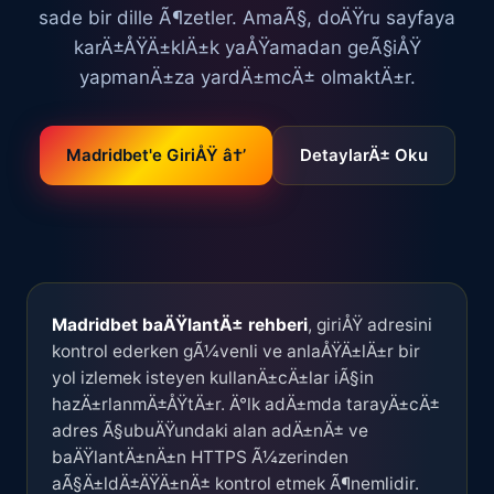
sade bir dille Ã¶zetler. AmaÃ§, doÄŸru sayfaya
karÄ±ÅŸÄ±klÄ±k yaÅŸamadan geÃ§iÅŸ
yapmanÄ±za yardÄ±mcÄ± olmaktÄ±r.
Madridbet'e GiriÅŸ â†’
DetaylarÄ± Oku
Madridbet baÄŸlantÄ± rehberi
, giriÅŸ adresini
kontrol ederken gÃ¼venli ve anlaÅŸÄ±lÄ±r bir
yol izlemek isteyen kullanÄ±cÄ±lar iÃ§in
hazÄ±rlanmÄ±ÅŸtÄ±r. Ä°lk adÄ±mda tarayÄ±cÄ±
adres Ã§ubuÄŸundaki alan adÄ±nÄ± ve
baÄŸlantÄ±nÄ±n HTTPS Ã¼zerinden
aÃ§Ä±ldÄ±ÄŸÄ±nÄ± kontrol etmek Ã¶nemlidir.