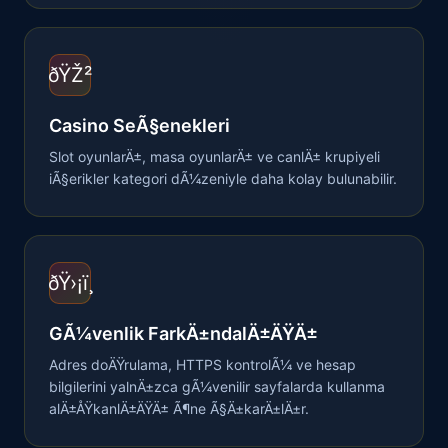
ðŸŽ²
Casino SeÃ§enekleri
Slot oyunlarÄ±, masa oyunlarÄ± ve canlÄ± krupiyeli
iÃ§erikler kategori dÃ¼zeniyle daha kolay bulunabilir.
ðŸ›¡ï¸
GÃ¼venlik FarkÄ±ndalÄ±ÄŸÄ±
Adres doÄŸrulama, HTTPS kontrolÃ¼ ve hesap
bilgilerini yalnÄ±zca gÃ¼venilir sayfalarda kullanma
alÄ±ÅŸkanlÄ±ÄŸÄ± Ã¶ne Ã§Ä±karÄ±lÄ±r.