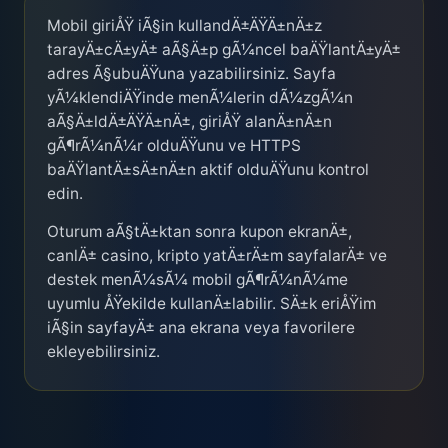
Mobil giriÅŸ iÃ§in kullandÄ±ÄŸÄ±nÄ±z
tarayÄ±cÄ±yÄ± aÃ§Ä±p gÃ¼ncel baÄŸlantÄ±yÄ±
adres Ã§ubuÄŸuna yazabilirsiniz. Sayfa
yÃ¼klendiÄŸinde menÃ¼lerin dÃ¼zgÃ¼n
aÃ§Ä±ldÄ±ÄŸÄ±nÄ±, giriÅŸ alanÄ±nÄ±n
gÃ¶rÃ¼nÃ¼r olduÄŸunu ve HTTPS
baÄŸlantÄ±sÄ±nÄ±n aktif olduÄŸunu kontrol
edin.
Oturum aÃ§tÄ±ktan sonra kupon ekranÄ±,
canlÄ± casino, kripto yatÄ±rÄ±m sayfalarÄ± ve
destek menÃ¼sÃ¼ mobil gÃ¶rÃ¼nÃ¼me
uyumlu ÅŸekilde kullanÄ±labilir. SÄ±k eriÅŸim
iÃ§in sayfayÄ± ana ekrana veya favorilere
ekleyebilirsiniz.