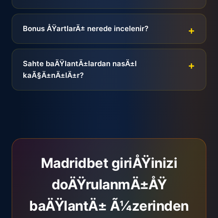
Bonus ÅŸartlarÄ± nerede incelenir?
Sahte baÄŸlantÄ±lardan nasÄ±l
kaÃ§Ä±nÄ±lÄ±r?
Madridbet giriÅŸinizi
doÄŸrulanmÄ±ÅŸ
baÄŸlantÄ± Ã¼zerinden