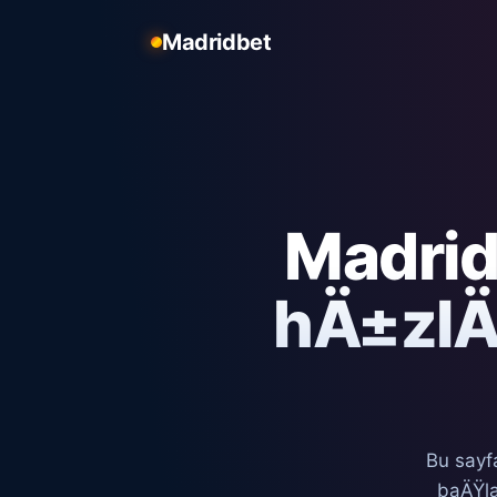
Madridbet
Madri
hÄ±zlÄ
Bu sayf
baÄŸla