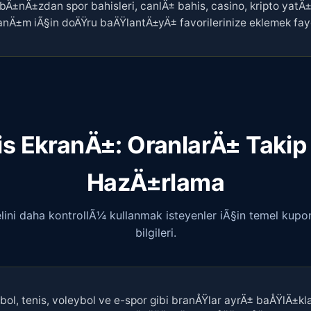
Ä±nÄ±zdan spor bahisleri, canlÄ± bahis, casino, kripto yat
lanÄ±m iÃ§in doÄŸru baÄŸlantÄ±yÄ± favorilerinize eklemek fay
is EkranÄ±: OranlarÄ± Takip
HazÄ±rlama
lini daha kontrollÃ¼ kullanmak isteyenler iÃ§in temel kupo
bilgileri.
, tenis, voleybol ve e-spor gibi branÅŸlar ayrÄ± baÅŸlÄ±klar a