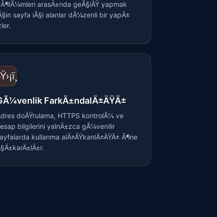
Ã¶lÃ¼mleri arasÄ±nda geÃ§iÅŸ yapmak
Ã§in sayfa iÃ§i alanlar dÃ¼zenli bir yapÄ±
zler.
Ÿ›¡ï¸
GÃ¼venlik FarkÄ±ndalÄ±ÄŸÄ±
dres doÄŸrulama, HTTPS kontrolÃ¼ ve
esap bilgilerini yalnÄ±zca gÃ¼venilir
ayfalarda kullanma alÄ±ÅŸkanlÄ±ÄŸÄ± Ã¶ne
§Ä±karÄ±lÄ±r.