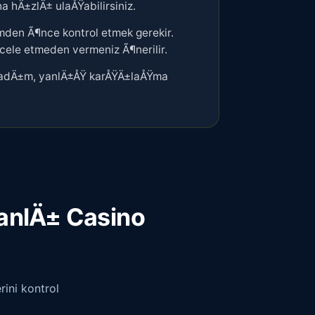
hÄ±zlÄ± ulaÅŸabilirsiniz.
den Ã¶nce kontrol etmek gerekir.
acele etmeden vermeniz Ã¶nerilir.
u adÄ±m, yanlÄ±ÅŸ karÅŸÄ±laÅŸma
anlÄ± Casino
rini kontrol