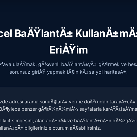
cel BaÄŸlantÄ± KullanÄ±m
EriÅŸim
yfaya ulaÅŸmak, gÃ¼venli baÄŸlantÄ±yÄ± gÃ¶rmek ve he
sorunsuz giriÅŸ yapmak iÃ§in kÄ±sa yol haritasÄ±.
nizde adresi arama sonuÃ§larÄ± yerine doÄŸrudan tarayÄ±c
 BÃ¶ylece benzer gÃ¶rÃ¼nÃ¼mlÃ¼ sayfalarla karÅŸÄ±laÅŸma i
ilit simgesini, alan adÄ±nÄ± ve baÄŸlantÄ±nÄ±n dÃ¼zgÃ¼n 
lanÄ±cÄ± bilgilerinizle oturum aÃ§abilirsiniz.