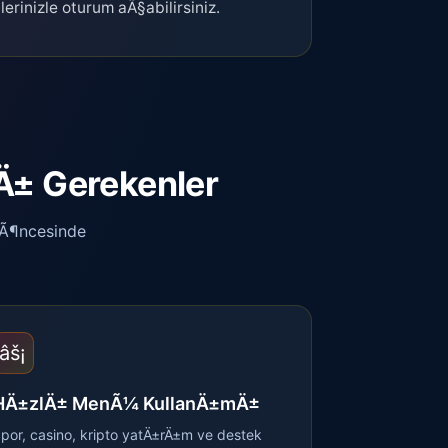
rinizle oturum aÃ§abilirsiniz.
Ä± Gerekenler
 Ã¶ncesinde
âš¡
HÄ±zlÄ± MenÃ¼ KullanÄ±mÄ±
por, casino, kripto yatÄ±rÄ±m ve destek