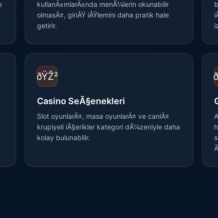
e
kullanÄ±mlarÄ±nda menÃ¼lerin okunabilir
b
e
olmasÄ±, giriÅŸ iÅŸlemini daha pratik hale
i
getirir.
i
ðŸŽ²
ð
Casino SeÃ§enekleri
Slot oyunlarÄ±, masa oyunlarÄ± ve canlÄ±
A
krupiyeli iÃ§erikler kategori dÃ¼zeniyle daha
h
kolay bulunabilir.
s
Ã