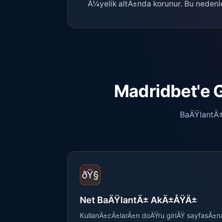
Ã¼yelik altÄ±nda korunur. Bu nedenle
Madridbet'e 
BaÄŸlantÄ±
ðŸ§­
Net BaÄŸlantÄ± AkÄ±ÅŸÄ±
KullanÄ±cÄ±larÄ±n doÄŸru giriÅŸ sayfasÄ±n