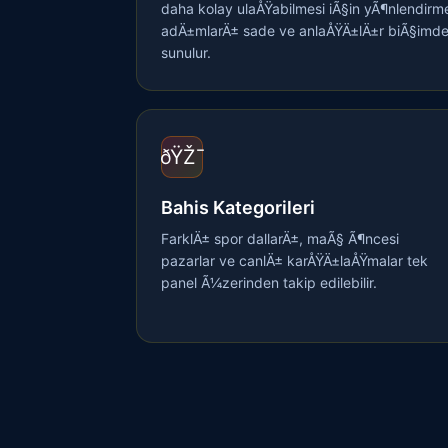
daha kolay ulaÅŸabilmesi iÃ§in yÃ¶nlendirm
adÄ±mlarÄ± sade ve anlaÅŸÄ±lÄ±r biÃ§imd
sunulur.
ðŸŽ¯
Bahis Kategorileri
FarklÄ± spor dallarÄ±, maÃ§ Ã¶ncesi
pazarlar ve canlÄ± karÅŸÄ±laÅŸmalar tek
panel Ã¼zerinden takip edilebilir.