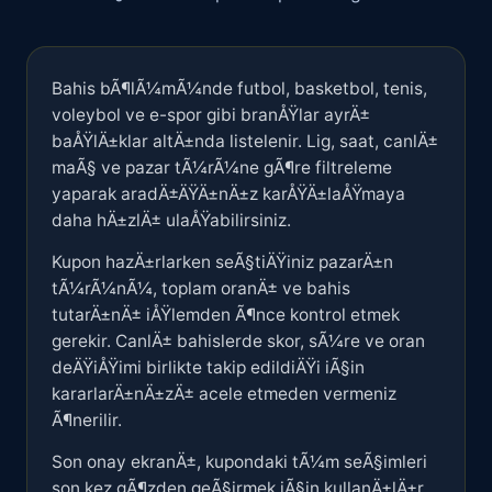
Bahis bÃ¶lÃ¼mÃ¼nde futbol, basketbol, tenis,
voleybol ve e-spor gibi branÅŸlar ayrÄ±
baÅŸlÄ±klar altÄ±nda listelenir. Lig, saat, canlÄ±
maÃ§ ve pazar tÃ¼rÃ¼ne gÃ¶re filtreleme
yaparak aradÄ±ÄŸÄ±nÄ±z karÅŸÄ±laÅŸmaya
daha hÄ±zlÄ± ulaÅŸabilirsiniz.
Kupon hazÄ±rlarken seÃ§tiÄŸiniz pazarÄ±n
tÃ¼rÃ¼nÃ¼, toplam oranÄ± ve bahis
tutarÄ±nÄ± iÅŸlemden Ã¶nce kontrol etmek
gerekir. CanlÄ± bahislerde skor, sÃ¼re ve oran
deÄŸiÅŸimi birlikte takip edildiÄŸi iÃ§in
kararlarÄ±nÄ±zÄ± acele etmeden vermeniz
Ã¶nerilir.
Son onay ekranÄ±, kupondaki tÃ¼m seÃ§imleri
son kez gÃ¶zden geÃ§irmek iÃ§in kullanÄ±lÄ±r.