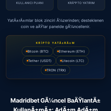
KULLANICI PUANI
KRÄ°PTO YATIRIM
YatÄ±rÄ±mlar blok zinciri Ã¼zerinden; desteklenen
coin ve aÄŸlar panelde gÃ¼ncellenir.
KRIPTO YATÄ±RÄ±M
Bitcoin (BTC)
Ethereum (ETH)
Tether (USDT)
Litecoin (LTC)
TRON (TRX)
Madridbet GÃ¼ncel BaÄŸlantÄ±
KullanÄ±mÄ±: AdÄ±m AdÄ±m