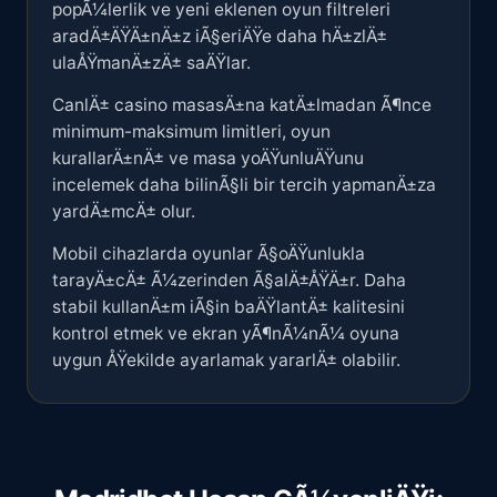
popÃ¼lerlik ve yeni eklenen oyun filtreleri
aradÄ±ÄŸÄ±nÄ±z iÃ§eriÄŸe daha hÄ±zlÄ±
ulaÅŸmanÄ±zÄ± saÄŸlar.
CanlÄ± casino masasÄ±na katÄ±lmadan Ã¶nce
minimum-maksimum limitleri, oyun
kurallarÄ±nÄ± ve masa yoÄŸunluÄŸunu
incelemek daha bilinÃ§li bir tercih yapmanÄ±za
yardÄ±mcÄ± olur.
Mobil cihazlarda oyunlar Ã§oÄŸunlukla
tarayÄ±cÄ± Ã¼zerinden Ã§alÄ±ÅŸÄ±r. Daha
stabil kullanÄ±m iÃ§in baÄŸlantÄ± kalitesini
kontrol etmek ve ekran yÃ¶nÃ¼nÃ¼ oyuna
uygun ÅŸekilde ayarlamak yararlÄ± olabilir.