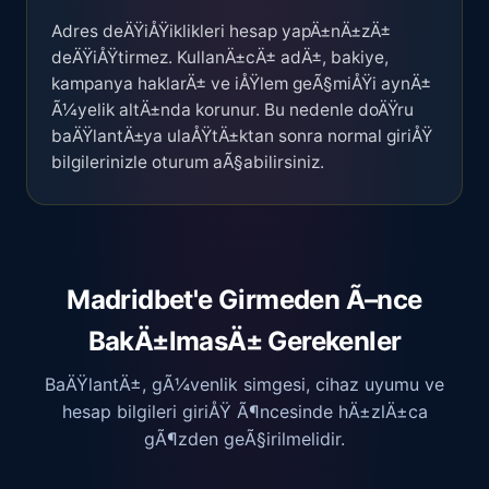
Adres deÄŸiÅŸiklikleri hesap yapÄ±nÄ±zÄ±
deÄŸiÅŸtirmez. KullanÄ±cÄ± adÄ±, bakiye,
kampanya haklarÄ± ve iÅŸlem geÃ§miÅŸi aynÄ±
Ã¼yelik altÄ±nda korunur. Bu nedenle doÄŸru
baÄŸlantÄ±ya ulaÅŸtÄ±ktan sonra normal giriÅŸ
bilgilerinizle oturum aÃ§abilirsiniz.
Madridbet'e Girmeden Ã–nce
BakÄ±lmasÄ± Gerekenler
BaÄŸlantÄ±, gÃ¼venlik simgesi, cihaz uyumu ve
hesap bilgileri giriÅŸ Ã¶ncesinde hÄ±zlÄ±ca
gÃ¶zden geÃ§irilmelidir.