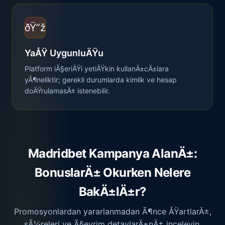
ðŸ”ž
YaÅŸ UygunluÄŸu
Platform iÃ§eriÄŸi yetiÅŸkin kullanÄ±cÄ±lara
yÃ¶neliktir; gerekli durumlarda kimlik ve hesap
doÄŸrulamasÄ± istenebilir.
Madridbet Kampanya AlanÄ±:
BonuslarÄ± Okurken Nelere
BakÄ±lÄ±r?
Promosyonlardan yararlanmadan Ã¶nce ÅŸartlarÄ±,
sÃ¼releri ve Ã§evrim detaylarÄ±nÄ± inceleyin.