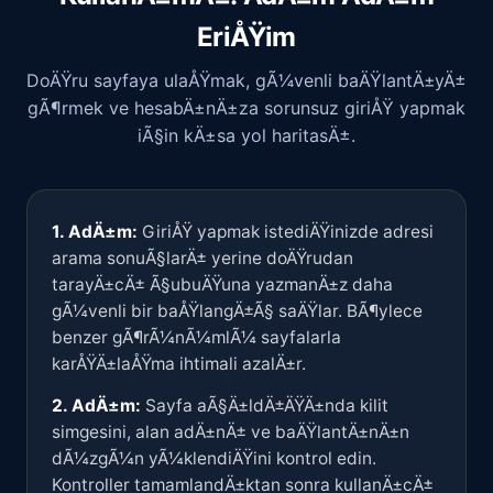
EriÅŸim
DoÄŸru sayfaya ulaÅŸmak, gÃ¼venli baÄŸlantÄ±yÄ±
gÃ¶rmek ve hesabÄ±nÄ±za sorunsuz giriÅŸ yapmak
iÃ§in kÄ±sa yol haritasÄ±.
1. AdÄ±m:
GiriÅŸ yapmak istediÄŸinizde adresi
arama sonuÃ§larÄ± yerine doÄŸrudan
tarayÄ±cÄ± Ã§ubuÄŸuna yazmanÄ±z daha
gÃ¼venli bir baÅŸlangÄ±Ã§ saÄŸlar. BÃ¶ylece
benzer gÃ¶rÃ¼nÃ¼mlÃ¼ sayfalarla
karÅŸÄ±laÅŸma ihtimali azalÄ±r.
2. AdÄ±m:
Sayfa aÃ§Ä±ldÄ±ÄŸÄ±nda kilit
simgesini, alan adÄ±nÄ± ve baÄŸlantÄ±nÄ±n
dÃ¼zgÃ¼n yÃ¼klendiÄŸini kontrol edin.
Kontroller tamamlandÄ±ktan sonra kullanÄ±cÄ±