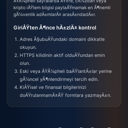
ÅŸÃ¼pheli sayfalarda ÅŸifre, cÃ¼zdan veya
kripto iÅŸlem bilgisi paylaÅŸmamak en Ã¶nemli
gÃ¼venlik adÄ±mlarÄ± arasÄ±ndadÄ±r.
GiriÅŸten Ã¶nce hÄ±zlÄ± kontrol
Adres Ã§ubuÄŸundaki domaini dikkatle
okuyun.
HTTPS kilidinin aktif olduÄŸundan emin
olun.
Eski veya ÅŸÃ¼pheli baÄŸlantÄ±lar yerine
gÃ¼ncel yÃ¶nlendirmeyi tercih edin.
KiÅŸisel ve finansal bilgilerinizi
doÄŸrulanmamÄ±ÅŸ formlara yazmayÄ±n.