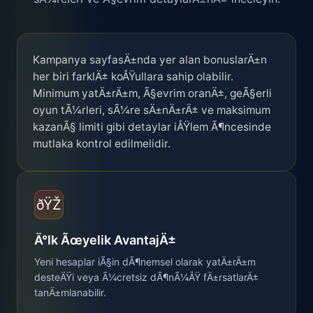
Kampanya sayfasÄ±nda yer alan bonuslarÄ±n
her biri farklÄ± koÅŸullara sahip olabilir.
Minimum yatÄ±rÄ±m, Ã§evrim oranÄ±, geÃ§erli
oyun tÃ¼rleri, sÃ¼re sÄ±nÄ±rÄ± ve maksimum
kazanÃ§ limiti gibi detaylar iÅŸlem Ã¶ncesinde
mutlaka kontrol edilmelidir.
ðŸŽ
Ä°lk Ãœyelik AvantajÄ±
Yeni hesaplar iÃ§in dÃ¶nemsel olarak yatÄ±rÄ±m
desteÄŸi veya Ã¼cretsiz dÃ¶nÃ¼ÅŸ fÄ±rsatlarÄ±
tanÄ±mlanabilir.