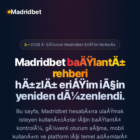
Madridbet
â—
2026 Â· GÃ¼ncel Madridbet EriÅŸim NotlarÄ±
Madridbet
baÄŸlantÄ±
rehberi
hÄ±zlÄ± eriÅŸim iÃ§in
yeniden dÃ¼zenlendi.
Bu sayfa, Madridbet hesabÄ±na ulaÅŸmak
isteyen kullanÄ±cÄ±lar iÃ§in baÄŸlantÄ±
kontrolÃ¼, gÃ¼venli oturum aÃ§ma, mobil
kullanÄ±m ve platform iÃ§i temel adÄ±mlarÄ±