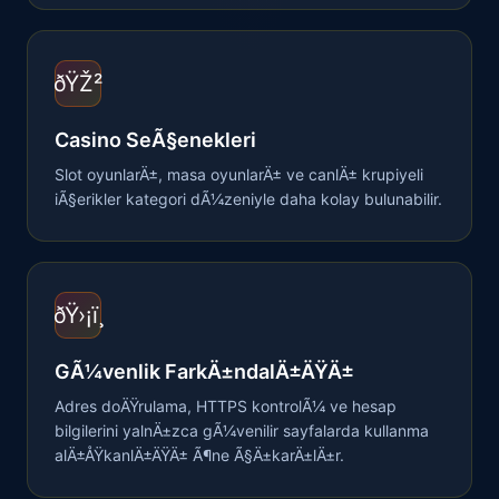
ðŸŽ²
Casino SeÃ§enekleri
Slot oyunlarÄ±, masa oyunlarÄ± ve canlÄ± krupiyeli
iÃ§erikler kategori dÃ¼zeniyle daha kolay bulunabilir.
ðŸ›¡ï¸
GÃ¼venlik FarkÄ±ndalÄ±ÄŸÄ±
Adres doÄŸrulama, HTTPS kontrolÃ¼ ve hesap
bilgilerini yalnÄ±zca gÃ¼venilir sayfalarda kullanma
alÄ±ÅŸkanlÄ±ÄŸÄ± Ã¶ne Ã§Ä±karÄ±lÄ±r.