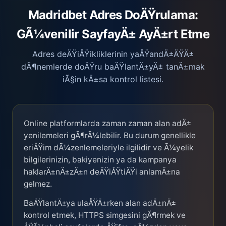
Madridbet Adres DoÄŸrulama:
GÃ¼venilir SayfayÄ± AyÄ±rt Etme
Adres deÄŸiÅŸikliklerinin yaÅŸandÄ±ÄŸÄ±
dÃ¶nemlerde doÄŸru baÄŸlantÄ±yÄ± tanÄ±mak
iÃ§in kÄ±sa kontrol listesi.
Online platformlarda zaman zaman alan adÄ±
yenilemeleri gÃ¶rÃ¼lebilir. Bu durum genellikle
eriÅŸim dÃ¼zenlemeleriyle ilgilidir ve Ã¼yelik
bilgilerinizin, bakiyenizin ya da kampanya
haklarÄ±nÄ±zÄ±n deÄŸiÅŸtiÄŸi anlamÄ±na
gelmez.
BaÄŸlantÄ±ya ulaÅŸÄ±rken alan adÄ±nÄ±
kontrol etmek, HTTPS simgesini gÃ¶rmek ve