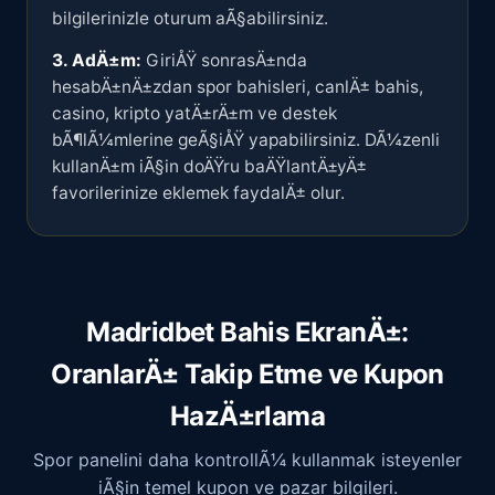
bilgilerinizle oturum aÃ§abilirsiniz.
3. AdÄ±m:
GiriÅŸ sonrasÄ±nda
hesabÄ±nÄ±zdan spor bahisleri, canlÄ± bahis,
casino, kripto yatÄ±rÄ±m ve destek
bÃ¶lÃ¼mlerine geÃ§iÅŸ yapabilirsiniz. DÃ¼zenli
kullanÄ±m iÃ§in doÄŸru baÄŸlantÄ±yÄ±
favorilerinize eklemek faydalÄ± olur.
Madridbet Bahis EkranÄ±:
OranlarÄ± Takip Etme ve Kupon
HazÄ±rlama
Spor panelini daha kontrollÃ¼ kullanmak isteyenler
iÃ§in temel kupon ve pazar bilgileri.