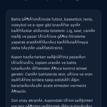
Bahis bÃ¶lÃ¼mÃ¼nde futbol, basketbol, tenis,
voleybol ve e-spor gibi branÅŸlar ayrÄ±
baÅŸlÄ±klar altÄ±nda listelenir. Lig, saat, canlÄ±
maÃ§ ve pazar tÃ¼rÃ¼ne gÃ¶re filtreleme
yaparak aradÄ±ÄŸÄ±nÄ±z karÅŸÄ±laÅŸmaya
daha hÄ±zlÄ± ulaÅŸabilirsiniz.
Kupon hazÄ±rlarken seÃ§tiÄŸiniz pazarÄ±n
tÃ¼rÃ¼nÃ¼, toplam oranÄ± ve bahis
tutarÄ±nÄ± iÅŸlemden Ã¶nce kontrol etmek
gerekir. CanlÄ± bahislerde skor, sÃ¼re ve oran
deÄŸiÅŸimi birlikte takip edildiÄŸi iÃ§in
kararlarÄ±nÄ±zÄ± acele etmeden vermeniz
Ã¶nerilir.
Son onay ekranÄ±, kupondaki tÃ¼m seÃ§imleri
son kez gÃ¶zden geÃ§irmek iÃ§in kullanÄ±lÄ±r.