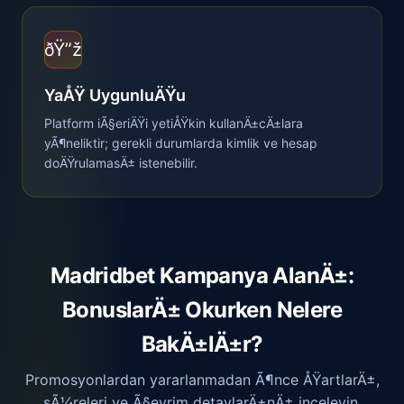
ðŸ”ž
YaÅŸ UygunluÄŸu
Platform iÃ§eriÄŸi yetiÅŸkin kullanÄ±cÄ±lara
yÃ¶neliktir; gerekli durumlarda kimlik ve hesap
doÄŸrulamasÄ± istenebilir.
Madridbet Kampanya AlanÄ±:
BonuslarÄ± Okurken Nelere
BakÄ±lÄ±r?
Promosyonlardan yararlanmadan Ã¶nce ÅŸartlarÄ±,
sÃ¼releri ve Ã§evrim detaylarÄ±nÄ± inceleyin.