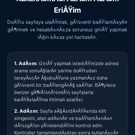
EriÅŸim
DoÄŸru sayfaya ulaÅŸmak, gÃ¼venli baÄŸlantÄ±yÄ±
gÃ¶rmek ve hesabÄ±nÄ±za sorunsuz giriÅŸ yapmak
iÃ§in kÄ±sa yol haritasÄ±.
1. AdÄ±m:
GiriÅŸ yapmak istediÄŸinizde adresi
arama sonuÃ§larÄ± yerine doÄŸrudan
tarayÄ±cÄ± Ã§ubuÄŸuna yazmanÄ±z daha
gÃ¼venli bir baÅŸlangÄ±Ã§ saÄŸlar. BÃ¶ylece
benzer gÃ¶rÃ¼nÃ¼mlÃ¼ sayfalarla
karÅŸÄ±laÅŸma ihtimali azalÄ±r.
2. AdÄ±m:
Sayfa aÃ§Ä±ldÄ±ÄŸÄ±nda kilit
simgesini, alan adÄ±nÄ± ve baÄŸlantÄ±nÄ±n
dÃ¼zgÃ¼n yÃ¼klendiÄŸini kontrol edin.
Kontroller tamamlandÄ±ktan sonra kullanÄ±cÄ±