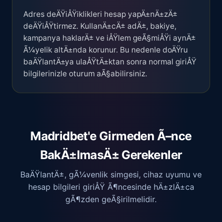
Adres deÄŸiÅŸiklikleri hesap yapÄ±nÄ±zÄ±
deÄŸiÅŸtirmez. KullanÄ±cÄ± adÄ±, bakiye,
kampanya haklarÄ± ve iÅŸlem geÃ§miÅŸi aynÄ±
Ã¼yelik altÄ±nda korunur. Bu nedenle doÄŸru
baÄŸlantÄ±ya ulaÅŸtÄ±ktan sonra normal giriÅŸ
bilgilerinizle oturum aÃ§abilirsiniz.
Madridbet'e Girmeden Ã–nce
BakÄ±lmasÄ± Gerekenler
BaÄŸlantÄ±, gÃ¼venlik simgesi, cihaz uyumu ve
hesap bilgileri giriÅŸ Ã¶ncesinde hÄ±zlÄ±ca
gÃ¶zden geÃ§irilmelidir.