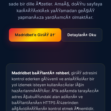
sade bir dille Ã¶zetler. AmaÃ§, doÄŸru sayfaya
karÄ±ÅŸÄ±klÄ±k yaÅŸamadan geÃ§iÅŸ
yapmanÄ±za yardÄ±mcÄ± olmaktÄ±r.
Madridbet'e GiriÅŸ â†’
DetaylarÄ± Oku
Madridbet baÄŸlantÄ± rehberi
, giriÅŸ adresini
kontrol ederken gÃ¼venli ve anlaÅŸÄ±lÄ±r bir
yol izlemek isteyen kullanÄ±cÄ±lar iÃ§in
hazÄ±rlanmÄ±ÅŸtÄ±r. Ä°lk adÄ±mda tarayÄ±cÄ±
adres Ã§ubuÄŸundaki alan adÄ±nÄ± ve
baÄŸlantÄ±nÄ±n HTTPS Ã¼zerinden
aÃ§Ä±ldÄ±ÄŸÄ±nÄ± kontrol etmek Ã¶nemlidir.