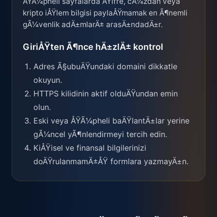
ÅŸÃ¼pheli sayfalarda ÅŸifre, cÃ¼zdan veya
kripto iÅŸlem bilgisi paylaÅŸmamak en Ã¶nemli
gÃ¼venlik adÄ±mlarÄ± arasÄ±ndadÄ±r.
GiriÅŸten Ã¶nce hÄ±zlÄ± kontrol
Adres Ã§ubuÄŸundaki domaini dikkatle
okuyun.
HTTPS kilidinin aktif olduÄŸundan emin
olun.
Eski veya ÅŸÃ¼pheli baÄŸlantÄ±lar yerine
gÃ¼ncel yÃ¶nlendirmeyi tercih edin.
KiÅŸisel ve finansal bilgilerinizi
doÄŸrulanmamÄ±ÅŸ formlara yazmayÄ±n.