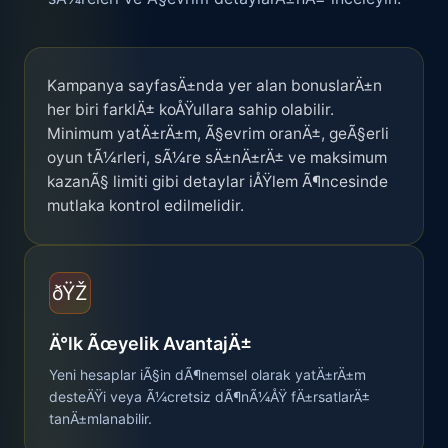
Kampanya sayfasÄ±nda yer alan bonuslarÄ±n
her biri farklÄ± koÅŸullara sahip olabilir.
Minimum yatÄ±rÄ±m, Ã§evrim oranÄ±, geÃ§erli
oyun tÃ¼rleri, sÃ¼re sÄ±nÄ±rÄ± ve maksimum
kazanÃ§ limiti gibi detaylar iÅŸlem Ã¶ncesinde
mutlaka kontrol edilmelidir.
ðŸŽ
Ä°lk Ãœyelik AvantajÄ±
Yeni hesaplar iÃ§in dÃ¶nemsel olarak yatÄ±rÄ±m
desteÄŸi veya Ã¼cretsiz dÃ¶nÃ¼ÅŸ fÄ±rsatlarÄ±
tanÄ±mlanabilir.