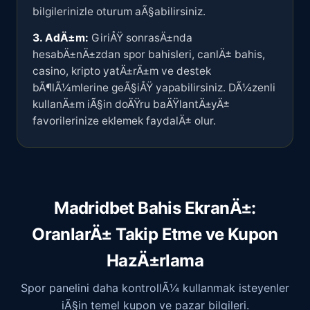
bilgilerinizle oturum aÃ§abilirsiniz.
3. AdÄ±m:
GiriÅŸ sonrasÄ±nda
hesabÄ±nÄ±zdan spor bahisleri, canlÄ± bahis,
casino, kripto yatÄ±rÄ±m ve destek
bÃ¶lÃ¼mlerine geÃ§iÅŸ yapabilirsiniz. DÃ¼zenli
kullanÄ±m iÃ§in doÄŸru baÄŸlantÄ±yÄ±
favorilerinize eklemek faydalÄ± olur.
Madridbet Bahis EkranÄ±:
OranlarÄ± Takip Etme ve Kupon
HazÄ±rlama
Spor panelini daha kontrollÃ¼ kullanmak isteyenler
iÃ§in temel kupon ve pazar bilgileri.