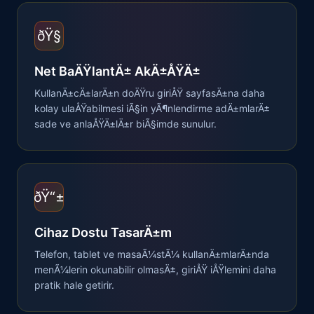
ðŸ§­
Net BaÄŸlantÄ± AkÄ±ÅŸÄ±
KullanÄ±cÄ±larÄ±n doÄŸru giriÅŸ sayfasÄ±na daha
kolay ulaÅŸabilmesi iÃ§in yÃ¶nlendirme adÄ±mlarÄ±
sade ve anlaÅŸÄ±lÄ±r biÃ§imde sunulur.
ðŸ“±
Cihaz Dostu TasarÄ±m
Telefon, tablet ve masaÃ¼stÃ¼ kullanÄ±mlarÄ±nda
menÃ¼lerin okunabilir olmasÄ±, giriÅŸ iÅŸlemini daha
pratik hale getirir.