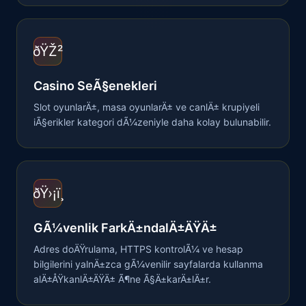
ðŸŽ²
Casino SeÃ§enekleri
Slot oyunlarÄ±, masa oyunlarÄ± ve canlÄ± krupiyeli
iÃ§erikler kategori dÃ¼zeniyle daha kolay bulunabilir.
ðŸ›¡ï¸
GÃ¼venlik FarkÄ±ndalÄ±ÄŸÄ±
Adres doÄŸrulama, HTTPS kontrolÃ¼ ve hesap
bilgilerini yalnÄ±zca gÃ¼venilir sayfalarda kullanma
alÄ±ÅŸkanlÄ±ÄŸÄ± Ã¶ne Ã§Ä±karÄ±lÄ±r.