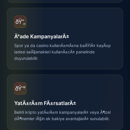
ðŸ”„
Ä°ade KampanyalarÄ±
Spor ya da casino kullanÄ±mÄ±na baÄŸlÄ± kayÄ±p
iadesi seÃ§enekleri kullanÄ±cÄ± panelinde
duyurulabilir.
ðŸ’°
YatÄ±rÄ±m FÄ±rsatlarÄ±
Belirli kripto yatÄ±rÄ±m kampanyalarÄ± veya Ã¶zel
dÃ¶nemler iÃ§in ek bakiye avantajlarÄ± sunulabilir.