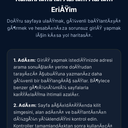
EriÅŸim
DoÄŸru sayfaya ulaÅŸmak, gÃ¼venli baÄŸlantÄ±yÄ±
gÃ¶rmek ve hesabÄ±nÄ±za sorunsuz giriÅŸ yapmak
iÃ§in kÄ±sa yol haritasÄ±.
1. AdÄ±m:
GiriÅŸ yapmak istediÄŸinizde adresi
arama sonuÃ§larÄ± yerine doÄŸrudan
tarayÄ±cÄ± Ã§ubuÄŸuna yazmanÄ±z daha
gÃ¼venli bir baÅŸlangÄ±Ã§ saÄŸlar. BÃ¶ylece
benzer gÃ¶rÃ¼nÃ¼mlÃ¼ sayfalarla
karÅŸÄ±laÅŸma ihtimali azalÄ±r.
2. AdÄ±m:
Sayfa aÃ§Ä±ldÄ±ÄŸÄ±nda kilit
simgesini, alan adÄ±nÄ± ve baÄŸlantÄ±nÄ±n
dÃ¼zgÃ¼n yÃ¼klendiÄŸini kontrol edin.
Kontroller tamamlandÄ±ktan sonra kullanÄ±cÄ±