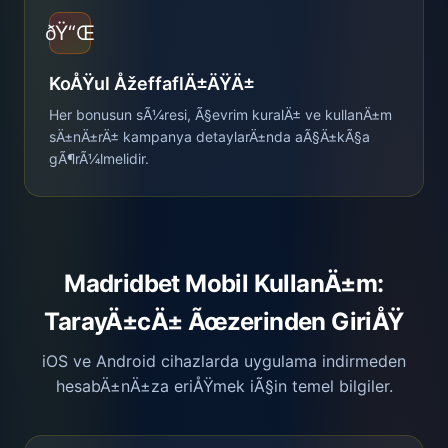
ðŸ“Œ
KoÅŸul ÅžeffaflÄ±ÄŸÄ±
Her bonusun sÃ¼resi, Ã§evrim kuralÄ± ve kullanÄ±m
sÄ±nÄ±rÄ± kampanya detaylarÄ±nda aÃ§Ä±kÃ§a
gÃ¶rÃ¼lmelidir.
Madridbet Mobil KullanÄ±m:
TarayÄ±cÄ± Ãœzerinden GiriÅŸ
iOS ve Android cihazlarda uygulama indirmeden
hesabÄ±nÄ±za eriÅŸmek iÃ§in temel bilgiler.