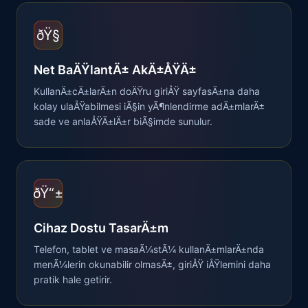
ðŸ§­
Net BaÄŸlantÄ± AkÄ±ÅŸÄ±
KullanÄ±cÄ±larÄ±n doÄŸru giriÅŸ sayfasÄ±na daha
kolay ulaÅŸabilmesi iÃ§in yÃ¶nlendirme adÄ±mlarÄ±
sade ve anlaÅŸÄ±lÄ±r biÃ§imde sunulur.
ðŸ“±
Cihaz Dostu TasarÄ±m
Telefon, tablet ve masaÃ¼stÃ¼ kullanÄ±mlarÄ±nda
menÃ¼lerin okunabilir olmasÄ±, giriÅŸ iÅŸlemini daha
pratik hale getirir.