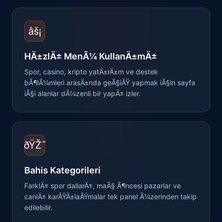
âš¡
HÄ±zlÄ± MenÃ¼ KullanÄ±mÄ±
Spor, casino, kripto yatÄ±rÄ±m ve destek
bÃ¶lÃ¼mleri arasÄ±nda geÃ§iÅŸ yapmak iÃ§in sayfa
iÃ§i alanlar dÃ¼zenli bir yapÄ± izler.
ðŸŽ¯
Bahis Kategorileri
FarklÄ± spor dallarÄ±, maÃ§ Ã¶ncesi pazarlar ve
canlÄ± karÅŸÄ±laÅŸmalar tek panel Ã¼zerinden takip
edilebilir.