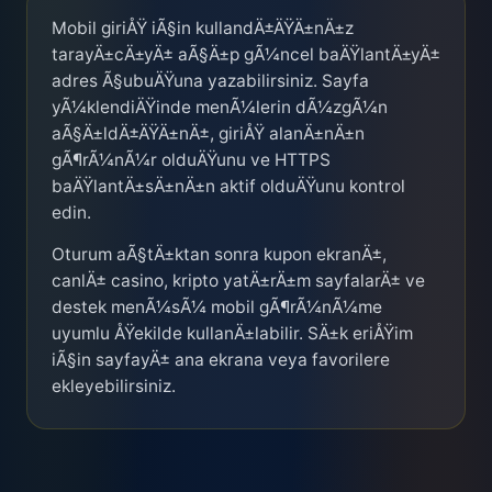
Mobil giriÅŸ iÃ§in kullandÄ±ÄŸÄ±nÄ±z
tarayÄ±cÄ±yÄ± aÃ§Ä±p gÃ¼ncel baÄŸlantÄ±yÄ±
adres Ã§ubuÄŸuna yazabilirsiniz. Sayfa
yÃ¼klendiÄŸinde menÃ¼lerin dÃ¼zgÃ¼n
aÃ§Ä±ldÄ±ÄŸÄ±nÄ±, giriÅŸ alanÄ±nÄ±n
gÃ¶rÃ¼nÃ¼r olduÄŸunu ve HTTPS
baÄŸlantÄ±sÄ±nÄ±n aktif olduÄŸunu kontrol
edin.
Oturum aÃ§tÄ±ktan sonra kupon ekranÄ±,
canlÄ± casino, kripto yatÄ±rÄ±m sayfalarÄ± ve
destek menÃ¼sÃ¼ mobil gÃ¶rÃ¼nÃ¼me
uyumlu ÅŸekilde kullanÄ±labilir. SÄ±k eriÅŸim
iÃ§in sayfayÄ± ana ekrana veya favorilere
ekleyebilirsiniz.