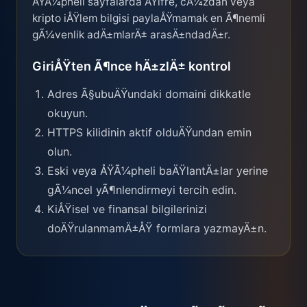
ÅŸÃ¼pheli sayfalarda ÅŸifre, cÃ¼zdan veya
kripto iÅŸlem bilgisi paylaÅŸmamak en Ã¶nemli
gÃ¼venlik adÄ±mlarÄ± arasÄ±ndadÄ±r.
GiriÅŸten Ã¶nce hÄ±zlÄ± kontrol
Adres Ã§ubuÄŸundaki domaini dikkatle
okuyun.
HTTPS kilidinin aktif olduÄŸundan emin
olun.
Eski veya ÅŸÃ¼pheli baÄŸlantÄ±lar yerine
gÃ¼ncel yÃ¶nlendirmeyi tercih edin.
KiÅŸisel ve finansal bilgilerinizi
doÄŸrulanmamÄ±ÅŸ formlara yazmayÄ±n.