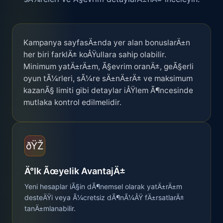
Kampanya sayfasÄ±nda yer alan bonuslarÄ±n
her biri farklÄ± koÅŸullara sahip olabilir.
Minimum yatÄ±rÄ±m, Ã§evrim oranÄ±, geÃ§erli
oyun tÃ¼rleri, sÃ¼re sÄ±nÄ±rÄ± ve maksimum
kazanÃ§ limiti gibi detaylar iÅŸlem Ã¶ncesinde
mutlaka kontrol edilmelidir.
ðŸŽ
Ä°lk Ãœyelik AvantajÄ±
Yeni hesaplar iÃ§in dÃ¶nemsel olarak yatÄ±rÄ±m
desteÄŸi veya Ã¼cretsiz dÃ¶nÃ¼ÅŸ fÄ±rsatlarÄ±
tanÄ±mlanabilir.