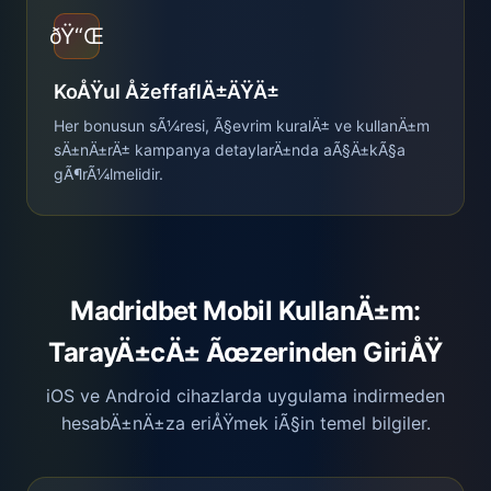
ðŸ“Œ
KoÅŸul ÅžeffaflÄ±ÄŸÄ±
Her bonusun sÃ¼resi, Ã§evrim kuralÄ± ve kullanÄ±m
sÄ±nÄ±rÄ± kampanya detaylarÄ±nda aÃ§Ä±kÃ§a
gÃ¶rÃ¼lmelidir.
Madridbet Mobil KullanÄ±m:
TarayÄ±cÄ± Ãœzerinden GiriÅŸ
iOS ve Android cihazlarda uygulama indirmeden
hesabÄ±nÄ±za eriÅŸmek iÃ§in temel bilgiler.