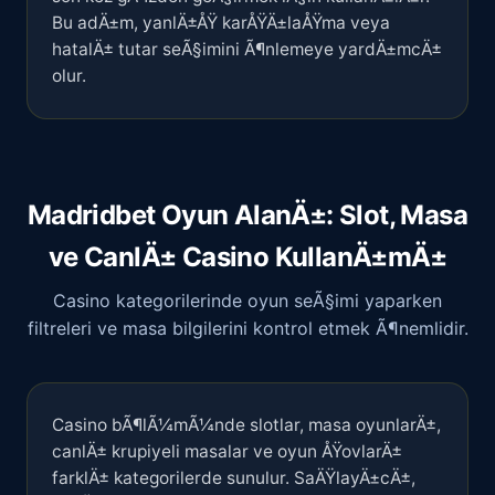
Bu adÄ±m, yanlÄ±ÅŸ karÅŸÄ±laÅŸma veya
hatalÄ± tutar seÃ§imini Ã¶nlemeye yardÄ±mcÄ±
olur.
Madridbet Oyun AlanÄ±: Slot, Masa
ve CanlÄ± Casino KullanÄ±mÄ±
Casino kategorilerinde oyun seÃ§imi yaparken
filtreleri ve masa bilgilerini kontrol etmek Ã¶nemlidir.
Casino bÃ¶lÃ¼mÃ¼nde slotlar, masa oyunlarÄ±,
canlÄ± krupiyeli masalar ve oyun ÅŸovlarÄ±
farklÄ± kategorilerde sunulur. SaÄŸlayÄ±cÄ±,