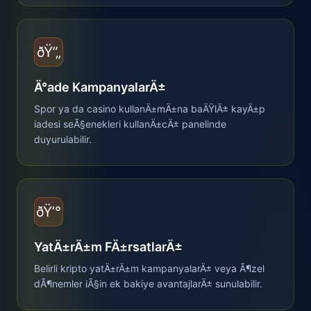
ðŸ”„
Ä°ade KampanyalarÄ±
Spor ya da casino kullanÄ±mÄ±na baÄŸlÄ± kayÄ±p
iadesi seÃ§enekleri kullanÄ±cÄ± panelinde
duyurulabilir.
ðŸ’°
YatÄ±rÄ±m FÄ±rsatlarÄ±
Belirli kripto yatÄ±rÄ±m kampanyalarÄ± veya Ã¶zel
dÃ¶nemler iÃ§in ek bakiye avantajlarÄ± sunulabilir.