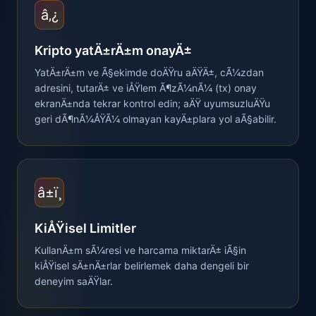
â‚¿
Kripto yatÄ±rÄ±m onayÄ±
YatÄ±rÄ±m ve Ã§ekimde doÄŸru aÄŸÄ±, cÃ¼zdan
adresini, tutarÄ± ve iÅŸlem Ã¶zÃ¼nÃ¼ (tx) onay
ekranÄ±nda tekrar kontrol edin; aÄŸ uyumsuzluÄŸu
geri dÃ¶nÃ¼ÅŸÃ¼ olmayan kayÄ±plara yol aÃ§abilir.
â±ï¸
KiÅŸisel Limitler
KullanÄ±m sÃ¼resi ve harcama miktarÄ± iÃ§in
kiÅŸisel sÄ±nÄ±rlar belirlemek daha dengeli bir
deneyim saÄŸlar.