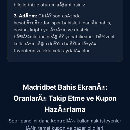
bilgilerinizle oturum aÃ§abilirsiniz.
3. AdÄ±m:
GiriÅŸ sonrasÄ±nda
hesabÄ±nÄ±zdan spor bahisleri, canlÄ± bahis,
casino, kripto yatÄ±rÄ±m ve destek
bÃ¶lÃ¼mlerine geÃ§iÅŸ yapabilirsiniz. DÃ¼zenli
kullanÄ±m iÃ§in doÄŸru baÄŸlantÄ±yÄ±
favorilerinize eklemek faydalÄ± olur.
Madridbet Bahis EkranÄ±:
OranlarÄ± Takip Etme ve Kupon
HazÄ±rlama
Spor panelini daha kontrollÃ¼ kullanmak isteyenler
iÃ§in temel kupon ve pazar bilgileri.