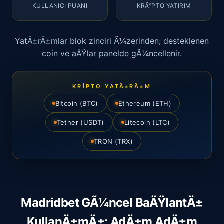
KULLANICI PUANI
KRÄ°PTO YATIRIM
YatÄ±rÄ±mlar blok zinciri Ã¼zerinden; desteklenen
coin ve aÄŸlar panelde gÃ¼ncellenir.
KRIPTO YATÄ±RÄ±M
Bitcoin (BTC)
Ethereum (ETH)
Tether (USDT)
Litecoin (LTC)
TRON (TRX)
Madridbet GÃ¼ncel BaÄŸlantÄ±
KullanÄ±mÄ±: AdÄ±m AdÄ±m