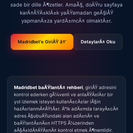
sade bir dille Ã¶zetler. AmaÃ§, doÄŸru sayfaya
karÄ±ÅŸÄ±klÄ±k yaÅŸamadan geÃ§iÅŸ
yapmanÄ±za yardÄ±mcÄ± olmaktÄ±r.
Madridbet'e GiriÅŸ â†’
DetaylarÄ± Oku
Madridbet baÄŸlantÄ± rehberi
, giriÅŸ adresini
kontrol ederken gÃ¼venli ve anlaÅŸÄ±lÄ±r bir
yol izlemek isteyen kullanÄ±cÄ±lar iÃ§in
hazÄ±rlanmÄ±ÅŸtÄ±r. Ä°lk adÄ±mda tarayÄ±cÄ±
adres Ã§ubuÄŸundaki alan adÄ±nÄ± ve
baÄŸlantÄ±nÄ±n HTTPS Ã¼zerinden
aÃ§Ä±ldÄ±ÄŸÄ±nÄ± kontrol etmek Ã¶nemlidir.