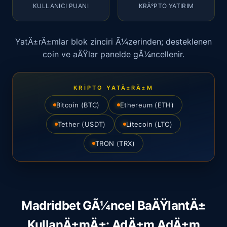
KULLANICI PUANI
KRÄ°PTO YATIRIM
YatÄ±rÄ±mlar blok zinciri Ã¼zerinden; desteklenen
coin ve aÄŸlar panelde gÃ¼ncellenir.
KRIPTO YATÄ±RÄ±M
Bitcoin (BTC)
Ethereum (ETH)
Tether (USDT)
Litecoin (LTC)
TRON (TRX)
Madridbet GÃ¼ncel BaÄŸlantÄ±
KullanÄ±mÄ±: AdÄ±m AdÄ±m