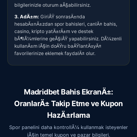
bilgilerinizle oturum aÃ§abilirsiniz.
3. AdÄ±m:
GiriÅŸ sonrasÄ±nda
hesabÄ±nÄ±zdan spor bahisleri, canlÄ± bahis,
casino, kripto yatÄ±rÄ±m ve destek
bÃ¶lÃ¼mlerine geÃ§iÅŸ yapabilirsiniz. DÃ¼zenli
kullanÄ±m iÃ§in doÄŸru baÄŸlantÄ±yÄ±
favorilerinize eklemek faydalÄ± olur.
Madridbet Bahis EkranÄ±:
OranlarÄ± Takip Etme ve Kupon
HazÄ±rlama
Spor panelini daha kontrollÃ¼ kullanmak isteyenler
iÃ§in temel kupon ve pazar bilgileri.