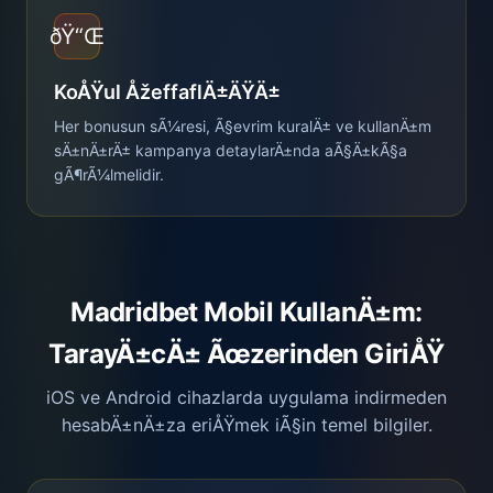
ðŸ“Œ
KoÅŸul ÅžeffaflÄ±ÄŸÄ±
Her bonusun sÃ¼resi, Ã§evrim kuralÄ± ve kullanÄ±m
sÄ±nÄ±rÄ± kampanya detaylarÄ±nda aÃ§Ä±kÃ§a
gÃ¶rÃ¼lmelidir.
Madridbet Mobil KullanÄ±m:
TarayÄ±cÄ± Ãœzerinden GiriÅŸ
iOS ve Android cihazlarda uygulama indirmeden
hesabÄ±nÄ±za eriÅŸmek iÃ§in temel bilgiler.