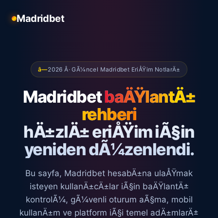
Madridbet
â—
2026 Â· GÃ¼ncel Madridbet EriÅŸim NotlarÄ±
Madridbet
baÄŸlantÄ±
rehberi
hÄ±zlÄ± eriÅŸim iÃ§in
yeniden dÃ¼zenlendi.
Bu sayfa, Madridbet hesabÄ±na ulaÅŸmak
isteyen kullanÄ±cÄ±lar iÃ§in baÄŸlantÄ±
kontrolÃ¼, gÃ¼venli oturum aÃ§ma, mobil
kullanÄ±m ve platform iÃ§i temel adÄ±mlarÄ±