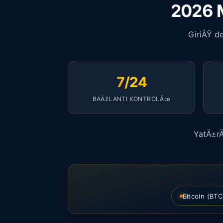
2026 
GiriÅŸ d
7/24
BAÄžLANTI KONTROLÃœ
YatÄ±rÄ
Bitcoin (BTC