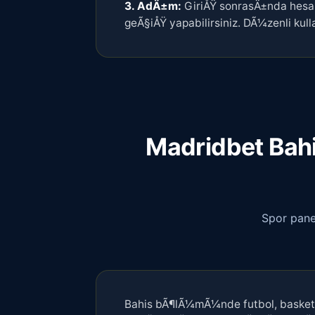
3. AdÄ±m:
GiriÅŸ sonrasÄ±nda hesab
geÃ§iÅŸ yapabilirsiniz. DÃ¼zenli kul
Madridbet Bah
Spor pane
Bahis bÃ¶lÃ¼mÃ¼nde futbol, basketbol