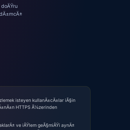
, doÄŸru
ardÄ±mcÄ±
izlemek isteyen kullanÄ±cÄ±lar iÃ§in
tÄ±nÄ±n HTTPS Ã¼zerinden
aklarÄ± ve iÅŸlem geÃ§miÅŸi aynÄ±