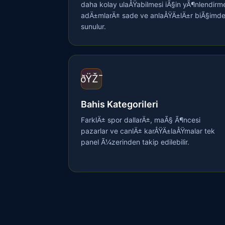
daha kolay ulaÅŸabilmesi iÃ§in yÃ¶nlendirm
adÄ±mlarÄ± sade ve anlaÅŸÄ±lÄ±r biÃ§imd
sunulur.
ðŸŽ¯
Bahis Kategorileri
FarklÄ± spor dallarÄ±, maÃ§ Ã¶ncesi
pazarlar ve canlÄ± karÅŸÄ±laÅŸmalar tek
panel Ã¼zerinden takip edilebilir.