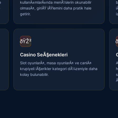
e
kullanÄ±mlarÄ±nda menÃ¼lerin okunabilir
b
e
olmasÄ±, giriÅŸ iÅŸlemini daha pratik hale
i
getirir.
i
ðŸŽ²
ð
Casino SeÃ§enekleri
Slot oyunlarÄ±, masa oyunlarÄ± ve canlÄ±
A
krupiyeli iÃ§erikler kategori dÃ¼zeniyle daha
h
kolay bulunabilir.
s
Ã