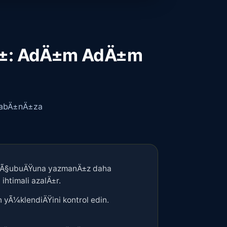
Ä±: AdÄ±m AdÄ±m
sabÄ±nÄ±za
Ä± Ã§ubuÄŸuna yazmanÄ±z daha
htimali azalÄ±r.
yÃ¼klendiÄŸini kontrol edin.