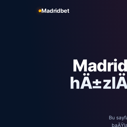
Madridbet
Madri
hÄ±zlÄ
Bu sayf
baÄŸla