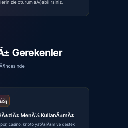
rinizle oturum aÃ§abilirsiniz.
Ä± Gerekenler
 Ã¶ncesinde
âš¡
HÄ±zlÄ± MenÃ¼ KullanÄ±mÄ±
por, casino, kripto yatÄ±rÄ±m ve destek