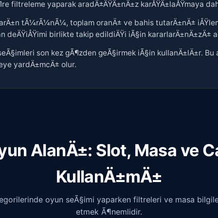
e filtreleme yaparak aradÄ±ÄŸÄ±nÄ±z karÅŸÄ±laÅŸmaya daha 
zarÄ±n tÃ¼rÃ¼nÃ¼, toplam oranÄ± ve bahis tutarÄ±nÄ± iÅŸlem
n deÄŸiÅŸimi birlikte takip edildiÄŸi iÃ§in kararlarÄ±nÄ±zÄ± 
eÃ§imleri son kez gÃ¶zden geÃ§irmek iÃ§in kullanÄ±lÄ±r. B
meye yardÄ±mcÄ± olur.
yun AlanÄ±: Slot, Masa ve C
KullanÄ±mÄ±
gorilerinde oyun seÃ§imi yaparken filtreleri ve masa bilgile
etmek Ã¶nemlidir.