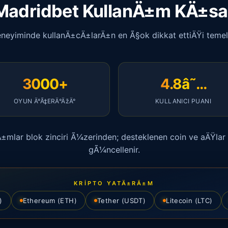
Madridbet KullanÄ±m KÄ±sa 
eneyiminde kullanÄ±cÄ±larÄ±n en Ã§ok dikkat ettiÄŸi temel 
3000+
4.8â˜…
OYUN Ä°Ã‡ERÄ°ÄžÄ°
KULLANICI PUANI
±mlar blok zinciri Ã¼zerinden; desteklenen coin ve aÄŸlar
gÃ¼ncellenir.
KRIPTO YATÄ±RÄ±M
)
Ethereum (ETH)
Tether (USDT)
Litecoin (LTC)