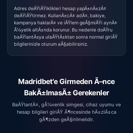
Adres deÄŸiÅŸiklikleri hesap yapÄ±nÄ±zÄ±
deÄŸiÅŸtirmez. KullanÄ±cÄ± adÄ±, bakiye,
kampanya haklarÄ± ve iÅŸlem geÃ§miÅŸi aynÄ±
Ã¼yelik altÄ±nda korunur. Bu nedenle doÄŸru
baÄŸlantÄ±ya ulaÅŸtÄ±ktan sonra normal giriÅŸ
bilgilerinizle oturum aÃ§abilirsiniz.
Madridbet'e Girmeden Ã–nce
BakÄ±lmasÄ± Gerekenler
BaÄŸlantÄ±, gÃ¼venlik simgesi, cihaz uyumu ve
hesap bilgileri giriÅŸ Ã¶ncesinde hÄ±zlÄ±ca
gÃ¶zden geÃ§irilmelidir.