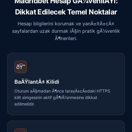
Madridbet Hesap GÃ¼venliÄŸi:
Dikkat Edilecek Temel Noktalar
Hesap bilgilerini korumak ve yanÄ±ltÄ±cÄ±
sayfalardan uzak durmak iÃ§in pratik gÃ¼venlik
Ã¶nerileri.
ðŸ”
BaÄŸlantÄ± Kilidi
Oturum aÃ§madan Ã¶nce tarayÄ±cÄ±daki HTTPS
kilit simgesinin aktif gÃ¶rÃ¼nmesine dikkat
edilmelidir.