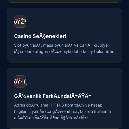
ðŸŽ²
Casino SeÃ§enekleri
Slot oyunlarÄ±, masa oyunlarÄ± ve canlÄ± krupiyeli
iÃ§erikler kategori dÃ¼zeniyle daha kolay bulunabilir.
ðŸ›¡ï¸
GÃ¼venlik FarkÄ±ndalÄ±ÄŸÄ±
Adres doÄŸrulama, HTTPS kontrolÃ¼ ve hesap
bilgilerini yalnÄ±zca gÃ¼venilir sayfalarda kullanma
alÄ±ÅŸkanlÄ±ÄŸÄ± Ã¶ne Ã§Ä±karÄ±lÄ±r.