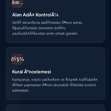
âœ…
Alan AdÄ± KontrolÃ¼
GiriÅŸ ekranÄ±na ulaÅŸmadan Ã¶nce adres
Ã§ubuÄŸundaki domainin doÄŸru
yazÄ±ldÄ±ÄŸÄ±ndan emin olmak gerekir.
ðŸ§¾
Kural Ä°ncelemesi
Kampanya, kripto yatÄ±rÄ±m ve Ã¼yelik koÅŸullarÄ±
iÅŸlem yapmadan Ã¶nce okunabilir ÅŸekilde kontrol
edilmelidir.