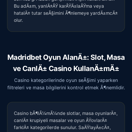
Bu adÄ±m, yanlÄ±ÅŸ karÅŸÄ±laÅŸma veya
hatalÄ± tutar seÃ§imini Ã¶nlemeye yardÄ±mcÄ±
olur.
Madridbet Oyun AlanÄ±: Slot, Masa
ve CanlÄ± Casino KullanÄ±mÄ±
Casino kategorilerinde oyun seÃ§imi yaparken
filtreleri ve masa bilgilerini kontrol etmek Ã¶nemlidir.
Casino bÃ¶lÃ¼mÃ¼nde slotlar, masa oyunlarÄ±,
canlÄ± krupiyeli masalar ve oyun ÅŸovlarÄ±
farklÄ± kategorilerde sunulur. SaÄŸlayÄ±cÄ±,