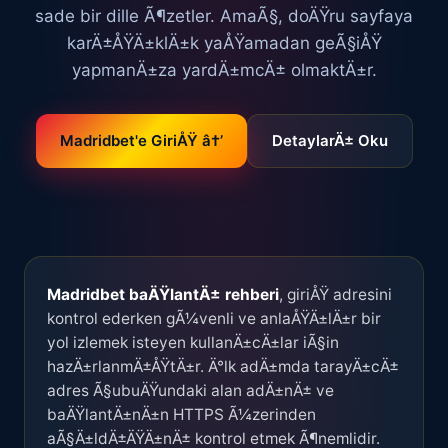
sade bir dille Ã¶zetler. AmaÃ§, doÄŸru sayfaya
karÄ±ÅŸÄ±klÄ±k yaÅŸamadan geÃ§iÅŸ
yapmanÄ±za yardÄ±mcÄ± olmaktÄ±r.
Madridbet'e GiriÅŸ â†’
DetaylarÄ± Oku
Madridbet baÄŸlantÄ± rehberi
, giriÅŸ adresini
kontrol ederken gÃ¼venli ve anlaÅŸÄ±lÄ±r bir
yol izlemek isteyen kullanÄ±cÄ±lar iÃ§in
hazÄ±rlanmÄ±ÅŸtÄ±r. Ä°lk adÄ±mda tarayÄ±cÄ±
adres Ã§ubuÄŸundaki alan adÄ±nÄ± ve
baÄŸlantÄ±nÄ±n HTTPS Ã¼zerinden
aÃ§Ä±ldÄ±ÄŸÄ±nÄ± kontrol etmek Ã¶nemlidir.