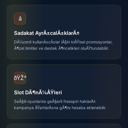
â­
Sadakat AyrÄ±calÄ±klarÄ±
DÃ¼zenli kullanÄ±cÄ±lar iÃ§in kiÅŸisel promosyonlar,
Ã¶zel limitler ve destek Ã¶ncelikleri oluÅŸturulabilir.
ðŸŽ°
Slot DÃ¶nÃ¼ÅŸleri
SeÃ§ili oyunlarda geÃ§erli freespin haklarÄ±
kampanya ÅŸartlarÄ±na gÃ¶re hesaba eklenebilir.