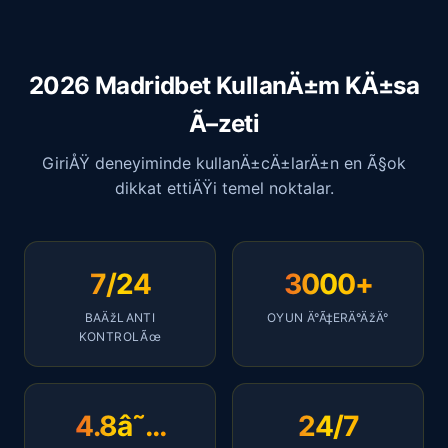
2026 Madridbet KullanÄ±m KÄ±sa
Ã–zeti
GiriÅŸ deneyiminde kullanÄ±cÄ±larÄ±n en Ã§ok
dikkat ettiÄŸi temel noktalar.
7/24
3000+
BAÄžLANTI
OYUN Ä°Ã‡ERÄ°ÄžÄ°
KONTROLÃœ
4.8â˜…
24/7