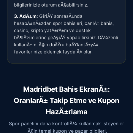
bilgilerinizle oturum aÃ§abilirsiniz.
3. AdÄ±m:
GiriÅŸ sonrasÄ±nda
hesabÄ±nÄ±zdan spor bahisleri, canlÄ± bahis,
casino, kripto yatÄ±rÄ±m ve destek
bÃ¶lÃ¼mlerine geÃ§iÅŸ yapabilirsiniz. DÃ¼zenli
kullanÄ±m iÃ§in doÄŸru baÄŸlantÄ±yÄ±
favorilerinize eklemek faydalÄ± olur.
Madridbet Bahis EkranÄ±:
OranlarÄ± Takip Etme ve Kupon
HazÄ±rlama
Spor panelini daha kontrollÃ¼ kullanmak isteyenler
iÃ§in temel kupon ve pazar bilgileri.