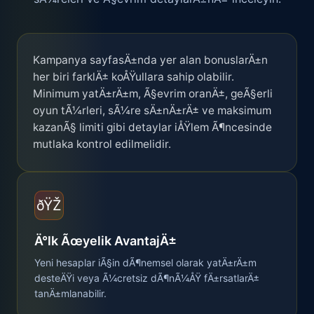
Kampanya sayfasÄ±nda yer alan bonuslarÄ±n
her biri farklÄ± koÅŸullara sahip olabilir.
Minimum yatÄ±rÄ±m, Ã§evrim oranÄ±, geÃ§erli
oyun tÃ¼rleri, sÃ¼re sÄ±nÄ±rÄ± ve maksimum
kazanÃ§ limiti gibi detaylar iÅŸlem Ã¶ncesinde
mutlaka kontrol edilmelidir.
ðŸŽ
Ä°lk Ãœyelik AvantajÄ±
Yeni hesaplar iÃ§in dÃ¶nemsel olarak yatÄ±rÄ±m
desteÄŸi veya Ã¼cretsiz dÃ¶nÃ¼ÅŸ fÄ±rsatlarÄ±
tanÄ±mlanabilir.