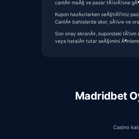
canlÄ± maÃ§ ve pazar tÃ¼rÃ¼ne gÃ¶r
Kupon hazÄ±rlarken seÃ§tiÄŸiniz pa
CanlÄ± bahislerde skor, sÃ¼re ve ora
Son onay ekranÄ±, kupondaki tÃ¼m s
veya hatalÄ± tutar seÃ§imini Ã¶nle
Madridbet O
Casino kate