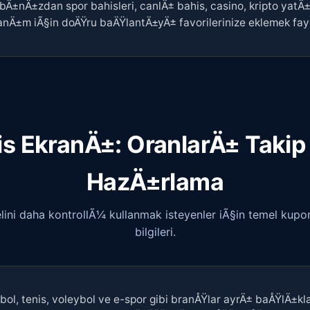
Ä±nÄ±zdan spor bahisleri, canlÄ± bahis, casino, kripto yat
lanÄ±m iÃ§in doÄŸru baÄŸlantÄ±yÄ± favorilerinize eklemek fay
is EkranÄ±: OranlarÄ± Takip
HazÄ±rlama
lini daha kontrollÃ¼ kullanmak isteyenler iÃ§in temel kupo
bilgileri.
, tenis, voleybol ve e-spor gibi branÅŸlar ayrÄ± baÅŸlÄ±klar a