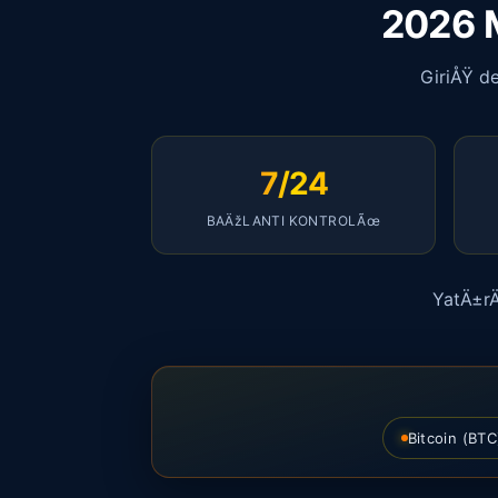
2026 
GiriÅŸ d
7/24
BAÄžLANTI KONTROLÃœ
YatÄ±rÄ
Bitcoin (BTC