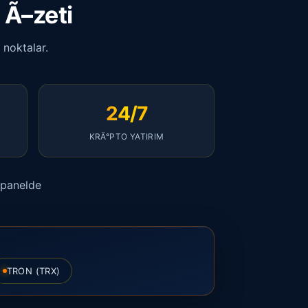
Ã–zeti
noktalar.
24/7
KRÄ°PTO YATIRIM
 panelde
TRON (TRX)