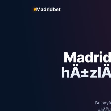
Madridbet
Madri
hÄ±zlÄ
Bu sayf
baÄŸla