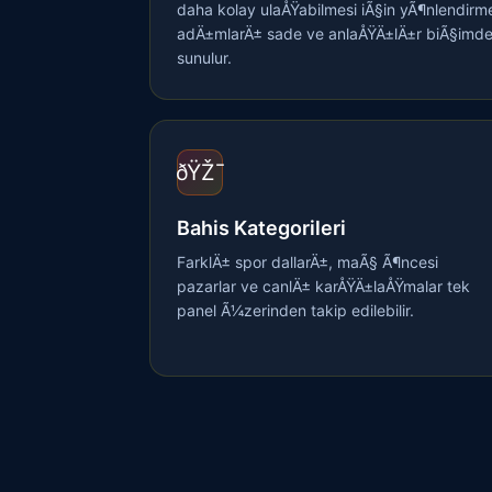
daha kolay ulaÅŸabilmesi iÃ§in yÃ¶nlendirm
adÄ±mlarÄ± sade ve anlaÅŸÄ±lÄ±r biÃ§imd
sunulur.
ðŸŽ¯
Bahis Kategorileri
FarklÄ± spor dallarÄ±, maÃ§ Ã¶ncesi
pazarlar ve canlÄ± karÅŸÄ±laÅŸmalar tek
panel Ã¼zerinden takip edilebilir.