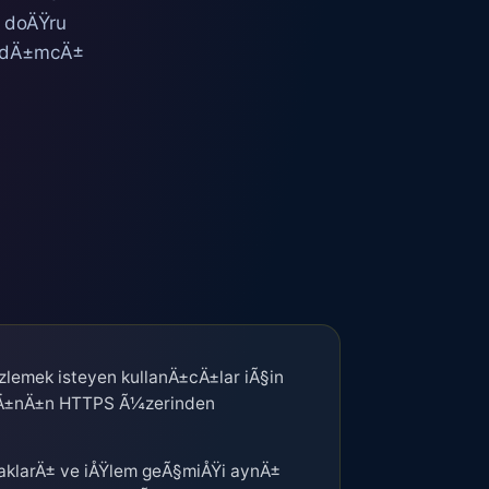
, doÄŸru
ardÄ±mcÄ±
izlemek isteyen kullanÄ±cÄ±lar iÃ§in
tÄ±nÄ±n HTTPS Ã¼zerinden
aklarÄ± ve iÅŸlem geÃ§miÅŸi aynÄ±