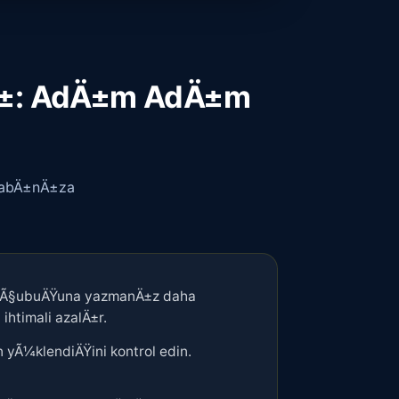
Ä±: AdÄ±m AdÄ±m
sabÄ±nÄ±za
Ä± Ã§ubuÄŸuna yazmanÄ±z daha
htimali azalÄ±r.
yÃ¼klendiÄŸini kontrol edin.