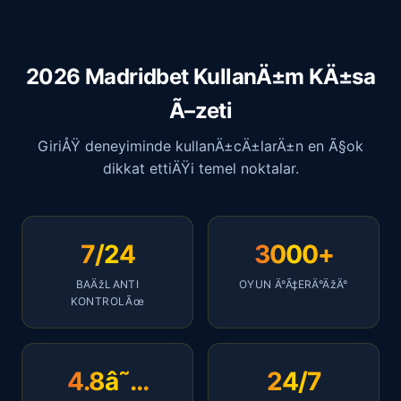
2026 Madridbet KullanÄ±m KÄ±sa
Ã–zeti
GiriÅŸ deneyiminde kullanÄ±cÄ±larÄ±n en Ã§ok
dikkat ettiÄŸi temel noktalar.
7/24
3000+
BAÄžLANTI
OYUN Ä°Ã‡ERÄ°ÄžÄ°
KONTROLÃœ
4.8â˜…
24/7