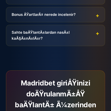
Bonus ÅŸartlarÄ± nerede incelenir?
Sahte baÄŸlantÄ±lardan nasÄ±l
kaÃ§Ä±nÄ±lÄ±r?
Madridbet giriÅŸinizi
doÄŸrulanmÄ±ÅŸ
baÄŸlantÄ± Ã¼zerinden