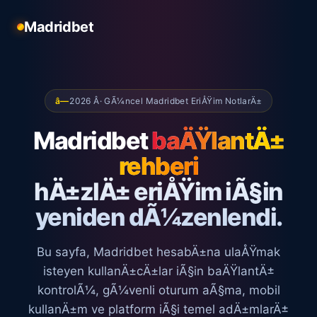
Madridbet
â—
2026 Â· GÃ¼ncel Madridbet EriÅŸim NotlarÄ±
Madridbet
baÄŸlantÄ±
rehberi
hÄ±zlÄ± eriÅŸim iÃ§in
yeniden dÃ¼zenlendi.
Bu sayfa, Madridbet hesabÄ±na ulaÅŸmak
isteyen kullanÄ±cÄ±lar iÃ§in baÄŸlantÄ±
kontrolÃ¼, gÃ¼venli oturum aÃ§ma, mobil
kullanÄ±m ve platform iÃ§i temel adÄ±mlarÄ±