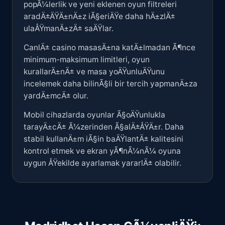
popÃ¼lerlik ve yeni eklenen oyun filtreleri
aradÄ±ÄŸÄ±nÄ±z iÃ§eriÄŸe daha hÄ±zlÄ±
ulaÅŸmanÄ±zÄ± saÄŸlar.
CanlÄ± casino masasÄ±na katÄ±lmadan Ã¶nce
minimum-maksimum limitleri, oyun
kurallarÄ±nÄ± ve masa yoÄŸunluÄŸunu
incelemek daha bilinÃ§li bir tercih yapmanÄ±za
yardÄ±mcÄ± olur.
Mobil cihazlarda oyunlar Ã§oÄŸunlukla
tarayÄ±cÄ± Ã¼zerinden Ã§alÄ±ÅŸÄ±r. Daha
stabil kullanÄ±m iÃ§in baÄŸlantÄ± kalitesini
kontrol etmek ve ekran yÃ¶nÃ¼nÃ¼ oyuna
uygun ÅŸekilde ayarlamak yararlÄ± olabilir.