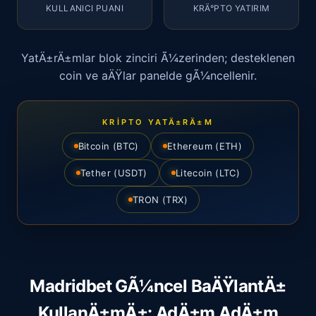
KULLANICI PUANI
KRÄ°PTO YATIRIM
YatÄ±rÄ±mlar blok zinciri Ã¼zerinden; desteklenen
coin ve aÄŸlar panelde gÃ¼ncellenir.
KRIPTO YATÄ±RÄ±M
Bitcoin (BTC)
Ethereum (ETH)
Tether (USDT)
Litecoin (LTC)
TRON (TRX)
Madridbet GÃ¼ncel BaÄŸlantÄ±
KullanÄ±mÄ±: AdÄ±m AdÄ±m