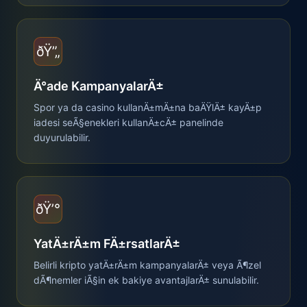
ðŸ”„
Ä°ade KampanyalarÄ±
Spor ya da casino kullanÄ±mÄ±na baÄŸlÄ± kayÄ±p
iadesi seÃ§enekleri kullanÄ±cÄ± panelinde
duyurulabilir.
ðŸ’°
YatÄ±rÄ±m FÄ±rsatlarÄ±
Belirli kripto yatÄ±rÄ±m kampanyalarÄ± veya Ã¶zel
dÃ¶nemler iÃ§in ek bakiye avantajlarÄ± sunulabilir.