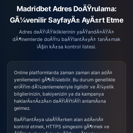
Madridbet Adres DoÄŸrulama:
GÃ¼venilir SayfayÄ± AyÄ±rt Etme
Adres deÄŸiÅŸikliklerinin yaÅŸandÄ±ÄŸÄ±
dÃ¶nemlerde doÄŸru baÄŸlantÄ±yÄ± tanÄ±mak
iÃ§in kÄ±sa kontrol listesi.
Online platformlarda zaman zaman alan adÄ±
yenilemeleri gÃ¶rÃ¼lebilir. Bu durum genellikle
eriÅŸim dÃ¼zenlemeleriyle ilgilidir ve Ã¼yelik
bilgilerinizin, bakiyenizin ya da kampanya
haklarÄ±nÄ±zÄ±n deÄŸiÅŸtiÄŸi anlamÄ±na
gelmez.
BaÄŸlantÄ±ya ulaÅŸÄ±rken alan adÄ±nÄ±
kontrol etmek, HTTPS simgesini gÃ¶rmek ve