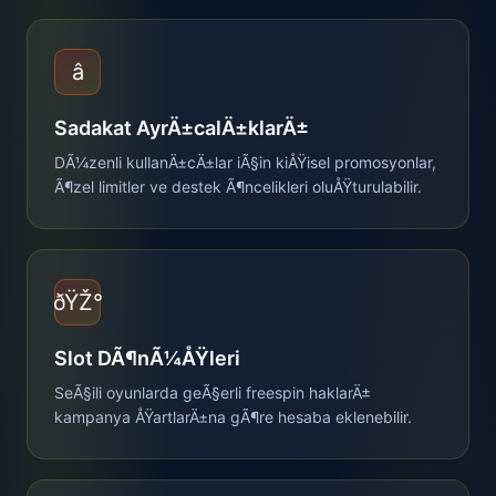
â­
Sadakat AyrÄ±calÄ±klarÄ±
DÃ¼zenli kullanÄ±cÄ±lar iÃ§in kiÅŸisel promosyonlar,
Ã¶zel limitler ve destek Ã¶ncelikleri oluÅŸturulabilir.
ðŸŽ°
Slot DÃ¶nÃ¼ÅŸleri
SeÃ§ili oyunlarda geÃ§erli freespin haklarÄ±
kampanya ÅŸartlarÄ±na gÃ¶re hesaba eklenebilir.