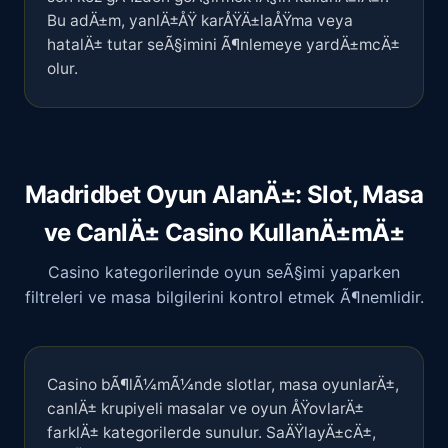
Bu adÄ±m, yanlÄ±ÅŸ karÅŸÄ±laÅŸma veya
hatalÄ± tutar seÃ§imini Ã¶nlemeye yardÄ±mcÄ±
olur.
Madridbet Oyun AlanÄ±: Slot, Masa
ve CanlÄ± Casino KullanÄ±mÄ±
Casino kategorilerinde oyun seÃ§imi yaparken
filtreleri ve masa bilgilerini kontrol etmek Ã¶nemlidir.
Casino bÃ¶lÃ¼mÃ¼nde slotlar, masa oyunlarÄ±,
canlÄ± krupiyeli masalar ve oyun ÅŸovlarÄ±
farklÄ± kategorilerde sunulur. SaÄŸlayÄ±cÄ±,