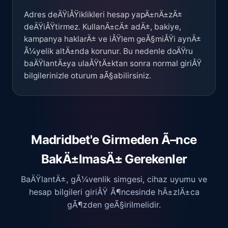
Adres deÄŸiÅŸiklikleri hesap yapÄ±nÄ±zÄ±
deÄŸiÅŸtirmez. KullanÄ±cÄ± adÄ±, bakiye,
kampanya haklarÄ± ve iÅŸlem geÃ§miÅŸi aynÄ±
Ã¼yelik altÄ±nda korunur. Bu nedenle doÄŸru
baÄŸlantÄ±ya ulaÅŸtÄ±ktan sonra normal giriÅŸ
bilgilerinizle oturum aÃ§abilirsiniz.
Madridbet'e Girmeden Ã–nce
BakÄ±lmasÄ± Gerekenler
BaÄŸlantÄ±, gÃ¼venlik simgesi, cihaz uyumu ve
hesap bilgileri giriÅŸ Ã¶ncesinde hÄ±zlÄ±ca
gÃ¶zden geÃ§irilmelidir.