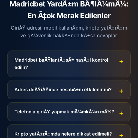
Madridbet YardÄ±m BÃ¶lÃ¼mÃ¼:
En Ã‡ok Merak Edilenler
GiriÅŸ adresi, mobil kullanÄ±m, kripto yatÄ±rÄ±m
ve gÃ¼venlik hakkÄ±nda kÄ±sa cevaplar.
Madridbet baÄŸlantÄ±sÄ± nasÄ±l kontrol
edilir?
Adres deÄŸiÅŸince hesabÄ±m etkilenir mi?
Telefonla giriÅŸ yapmak mÃ¼mkÃ¼n mÃ¼?
Kripto yatÄ±rÄ±mda nelere dikkat edilmeli?