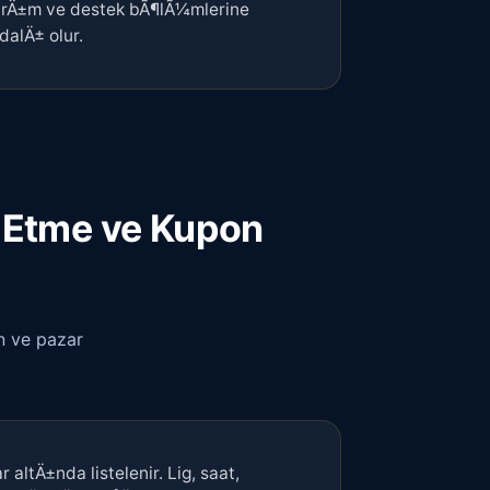
Ä±rÄ±m ve destek bÃ¶lÃ¼mlerine
dalÄ± olur.
 Etme ve Kupon
n ve pazar
ltÄ±nda listelenir. Lig, saat,