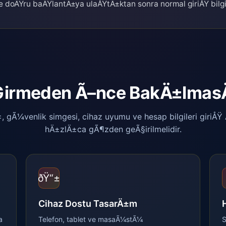
 doÄŸru baÄŸlantÄ±ya ulaÅŸtÄ±ktan sonra normal giriÅŸ bilgile
Girmeden Ã–nce BakÄ±lmas
, gÃ¼venlik simgesi, cihaz uyumu ve hesap bilgileri giriÅŸ
hÄ±zlÄ±ca gÃ¶zden geÃ§irilmelidir.
ðŸ“±
Cihaz Dostu TasarÄ±m
a
Telefon, tablet ve masaÃ¼stÃ¼
S