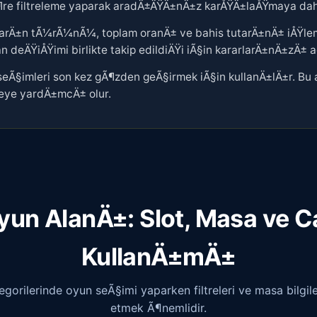
e filtreleme yaparak aradÄ±ÄŸÄ±nÄ±z karÅŸÄ±laÅŸmaya daha 
zarÄ±n tÃ¼rÃ¼nÃ¼, toplam oranÄ± ve bahis tutarÄ±nÄ± iÅŸlem
n deÄŸiÅŸimi birlikte takip edildiÄŸi iÃ§in kararlarÄ±nÄ±zÄ± 
eÃ§imleri son kez gÃ¶zden geÃ§irmek iÃ§in kullanÄ±lÄ±r. B
meye yardÄ±mcÄ± olur.
yun AlanÄ±: Slot, Masa ve C
KullanÄ±mÄ±
gorilerinde oyun seÃ§imi yaparken filtreleri ve masa bilgile
etmek Ã¶nemlidir.