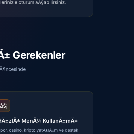
rinizle oturum aÃ§abilirsiniz.
Ä± Gerekenler
 Ã¶ncesinde
âš¡
HÄ±zlÄ± MenÃ¼ KullanÄ±mÄ±
por, casino, kripto yatÄ±rÄ±m ve destek