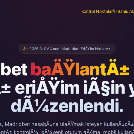
Kontrol NoktalarÄ±
Bahis A
â—
2026 Â· GÃ¼ncel Madridbet EriÅŸim NotlarÄ±
dbet
baÄŸlantÄ± 
± eriÅŸim iÃ§in 
dÃ¼zenlendi.
a, Madridbet hesabÄ±na ulaÅŸmak isteyen kullanÄ±cÄ±l
ntÄ± kontrolÃ¼, gÃ¼venli oturum aÃ§ma, mobil kulla