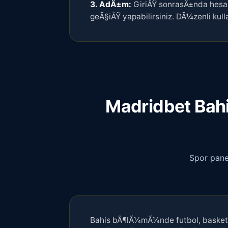
3. AdÄ±m:
GiriÅŸ sonrasÄ±nda hesab
geÃ§iÅŸ yapabilirsiniz. DÃ¼zenli kul
Madridbet Bah
Spor pane
Bahis bÃ¶lÃ¼mÃ¼nde futbol, basketbol