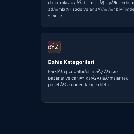
daha kolay ulaÅŸabilmesi iÃ§in yÃ¶nlendirm
adÄ±mlarÄ± sade ve anlaÅŸÄ±lÄ±r biÃ§imd
sunulur.
ðŸŽ¯
Bahis Kategorileri
FarklÄ± spor dallarÄ±, maÃ§ Ã¶ncesi
pazarlar ve canlÄ± karÅŸÄ±laÅŸmalar tek
panel Ã¼zerinden takip edilebilir.