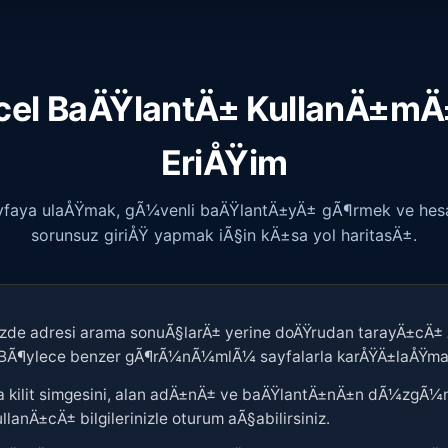
cel BaÄŸlantÄ± KullanÄ±m
EriÅŸim
yfaya ulaÅŸmak, gÃ¼venli baÄŸlantÄ±yÄ± gÃ¶rmek ve he
sorunsuz giriÅŸ yapmak iÃ§in kÄ±sa yol haritasÄ±.
nizde adresi arama sonuÃ§larÄ± yerine doÄŸrudan tarayÄ±c
 BÃ¶ylece benzer gÃ¶rÃ¼nÃ¼mlÃ¼ sayfalarla karÅŸÄ±laÅŸma i
ilit simgesini, alan adÄ±nÄ± ve baÄŸlantÄ±nÄ±n dÃ¼zgÃ¼n 
lanÄ±cÄ± bilgilerinizle oturum aÃ§abilirsiniz.