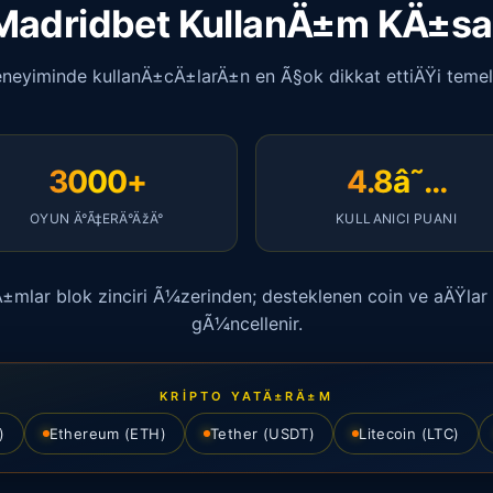
Madridbet KullanÄ±m KÄ±sa 
eneyiminde kullanÄ±cÄ±larÄ±n en Ã§ok dikkat ettiÄŸi temel 
3000+
4.8â˜…
OYUN Ä°Ã‡ERÄ°ÄžÄ°
KULLANICI PUANI
±mlar blok zinciri Ã¼zerinden; desteklenen coin ve aÄŸlar
gÃ¼ncellenir.
KRIPTO YATÄ±RÄ±M
)
Ethereum (ETH)
Tether (USDT)
Litecoin (LTC)