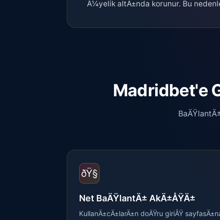
Ã¼yelik altÄ±nda korunur. Bu nedenle
Madridbet'e 
BaÄŸlantÄ±
ðŸ§­
Net BaÄŸlantÄ± AkÄ±ÅŸÄ±
KullanÄ±cÄ±larÄ±n doÄŸru giriÅŸ sayfasÄ±n