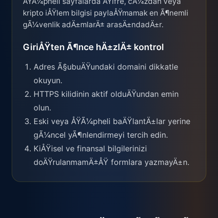
ÅŸÃ¼pheli sayfalarda ÅŸifre, cÃ¼zdan veya
kripto iÅŸlem bilgisi paylaÅŸmamak en Ã¶nemli
gÃ¼venlik adÄ±mlarÄ± arasÄ±ndadÄ±r.
GiriÅŸten Ã¶nce hÄ±zlÄ± kontrol
Adres Ã§ubuÄŸundaki domaini dikkatle
okuyun.
HTTPS kilidinin aktif olduÄŸundan emin
olun.
Eski veya ÅŸÃ¼pheli baÄŸlantÄ±lar yerine
gÃ¼ncel yÃ¶nlendirmeyi tercih edin.
KiÅŸisel ve finansal bilgilerinizi
doÄŸrulanmamÄ±ÅŸ formlara yazmayÄ±n.