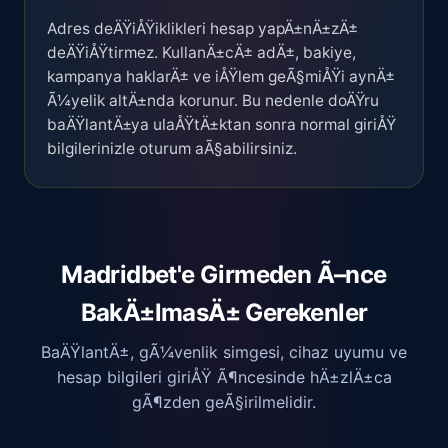
Adres deÄŸiÅŸiklikleri hesap yapÄ±nÄ±zÄ±
deÄŸiÅŸtirmez. KullanÄ±cÄ± adÄ±, bakiye,
kampanya haklarÄ± ve iÅŸlem geÃ§miÅŸi aynÄ±
Ã¼yelik altÄ±nda korunur. Bu nedenle doÄŸru
baÄŸlantÄ±ya ulaÅŸtÄ±ktan sonra normal giriÅŸ
bilgilerinizle oturum aÃ§abilirsiniz.
Madridbet'e Girmeden Ã–nce
BakÄ±lmasÄ± Gerekenler
BaÄŸlantÄ±, gÃ¼venlik simgesi, cihaz uyumu ve
hesap bilgileri giriÅŸ Ã¶ncesinde hÄ±zlÄ±ca
gÃ¶zden geÃ§irilmelidir.