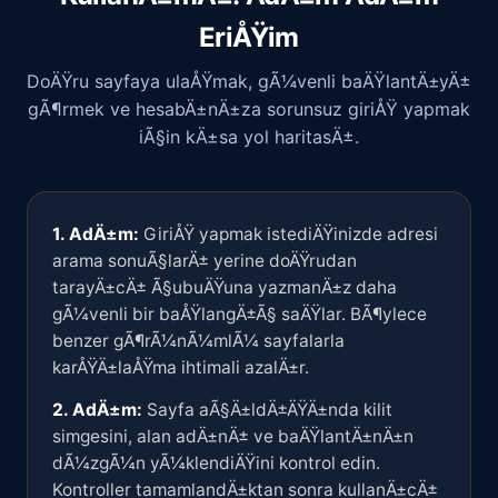
EriÅŸim
DoÄŸru sayfaya ulaÅŸmak, gÃ¼venli baÄŸlantÄ±yÄ±
gÃ¶rmek ve hesabÄ±nÄ±za sorunsuz giriÅŸ yapmak
iÃ§in kÄ±sa yol haritasÄ±.
1. AdÄ±m:
GiriÅŸ yapmak istediÄŸinizde adresi
arama sonuÃ§larÄ± yerine doÄŸrudan
tarayÄ±cÄ± Ã§ubuÄŸuna yazmanÄ±z daha
gÃ¼venli bir baÅŸlangÄ±Ã§ saÄŸlar. BÃ¶ylece
benzer gÃ¶rÃ¼nÃ¼mlÃ¼ sayfalarla
karÅŸÄ±laÅŸma ihtimali azalÄ±r.
2. AdÄ±m:
Sayfa aÃ§Ä±ldÄ±ÄŸÄ±nda kilit
simgesini, alan adÄ±nÄ± ve baÄŸlantÄ±nÄ±n
dÃ¼zgÃ¼n yÃ¼klendiÄŸini kontrol edin.
Kontroller tamamlandÄ±ktan sonra kullanÄ±cÄ±