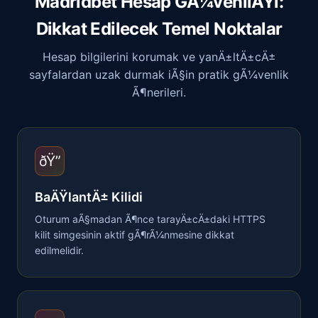
Madridbet Hesap GÃ¼venliÄŸi:
Dikkat Edilecek Temel Noktalar
Hesap bilgilerini korumak ve yanÄ±ltÄ±cÄ±
sayfalardan uzak durmak iÃ§in pratik gÃ¼venlik
Ã¶nerileri.
ðŸ”
BaÄŸlantÄ± Kilidi
Oturum aÃ§madan Ã¶nce tarayÄ±cÄ±daki HTTPS
kilit simgesinin aktif gÃ¶rÃ¼nmesine dikkat
edilmelidir.