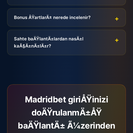
Bonus ÅŸartlarÄ± nerede incelenir?
Sahte baÄŸlantÄ±lardan nasÄ±l
kaÃ§Ä±nÄ±lÄ±r?
Madridbet giriÅŸinizi
doÄŸrulanmÄ±ÅŸ
baÄŸlantÄ± Ã¼zerinden