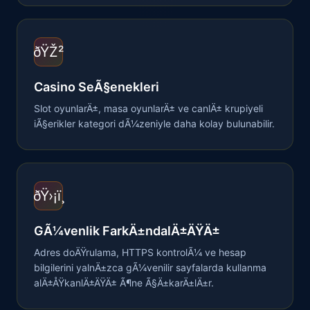
ðŸŽ²
Casino SeÃ§enekleri
Slot oyunlarÄ±, masa oyunlarÄ± ve canlÄ± krupiyeli
iÃ§erikler kategori dÃ¼zeniyle daha kolay bulunabilir.
ðŸ›¡ï¸
GÃ¼venlik FarkÄ±ndalÄ±ÄŸÄ±
Adres doÄŸrulama, HTTPS kontrolÃ¼ ve hesap
bilgilerini yalnÄ±zca gÃ¼venilir sayfalarda kullanma
alÄ±ÅŸkanlÄ±ÄŸÄ± Ã¶ne Ã§Ä±karÄ±lÄ±r.