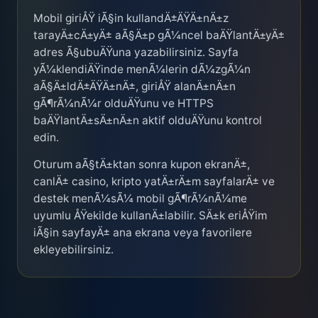
Mobil giriÅŸ iÃ§in kullandÄ±ÄŸÄ±nÄ±z
tarayÄ±cÄ±yÄ± aÃ§Ä±p gÃ¼ncel baÄŸlantÄ±yÄ±
adres Ã§ubuÄŸuna yazabilirsiniz. Sayfa
yÃ¼klendiÄŸinde menÃ¼lerin dÃ¼zgÃ¼n
aÃ§Ä±ldÄ±ÄŸÄ±nÄ±, giriÅŸ alanÄ±nÄ±n
gÃ¶rÃ¼nÃ¼r olduÄŸunu ve HTTPS
baÄŸlantÄ±sÄ±nÄ±n aktif olduÄŸunu kontrol
edin.
Oturum aÃ§tÄ±ktan sonra kupon ekranÄ±,
canlÄ± casino, kripto yatÄ±rÄ±m sayfalarÄ± ve
destek menÃ¼sÃ¼ mobil gÃ¶rÃ¼nÃ¼me
uyumlu ÅŸekilde kullanÄ±labilir. SÄ±k eriÅŸim
iÃ§in sayfayÄ± ana ekrana veya favorilere
ekleyebilirsiniz.