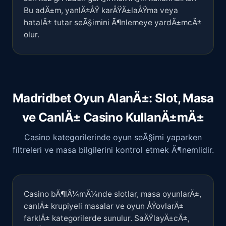
Bu adÄ±m, yanlÄ±ÅŸ karÅŸÄ±laÅŸma veya
hatalÄ± tutar seÃ§imini Ã¶nlemeye yardÄ±mcÄ±
olur.
Madridbet Oyun AlanÄ±: Slot, Masa
ve CanlÄ± Casino KullanÄ±mÄ±
Casino kategorilerinde oyun seÃ§imi yaparken
filtreleri ve masa bilgilerini kontrol etmek Ã¶nemlidir.
Casino bÃ¶lÃ¼mÃ¼nde slotlar, masa oyunlarÄ±,
canlÄ± krupiyeli masalar ve oyun ÅŸovlarÄ±
farklÄ± kategorilerde sunulur. SaÄŸlayÄ±cÄ±,