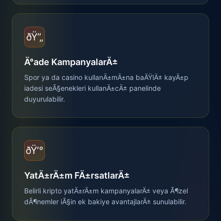
ðŸ”„
Ä°ade KampanyalarÄ±
Spor ya da casino kullanÄ±mÄ±na baÄŸlÄ± kayÄ±p
iadesi seÃ§enekleri kullanÄ±cÄ± panelinde
duyurulabilir.
ðŸ’°
YatÄ±rÄ±m FÄ±rsatlarÄ±
Belirli kripto yatÄ±rÄ±m kampanyalarÄ± veya Ã¶zel
dÃ¶nemler iÃ§in ek bakiye avantajlarÄ± sunulabilir.