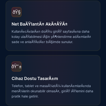
ðŸ§­
Net BaÄŸlantÄ± AkÄ±ÅŸÄ±
KullanÄ±cÄ±larÄ±n doÄŸru giriÅŸ sayfasÄ±na daha
kolay ulaÅŸabilmesi iÃ§in yÃ¶nlendirme adÄ±mlarÄ±
sade ve anlaÅŸÄ±lÄ±r biÃ§imde sunulur.
ðŸ“±
Cihaz Dostu TasarÄ±m
Telefon, tablet ve masaÃ¼stÃ¼ kullanÄ±mlarÄ±nda
menÃ¼lerin okunabilir olmasÄ±, giriÅŸ iÅŸlemini daha
pratik hale getirir.