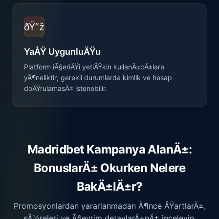
ðŸ”ž
YaÅŸ UygunluÄŸu
Platform iÃ§eriÄŸi yetiÅŸkin kullanÄ±cÄ±lara
yÃ¶neliktir; gerekli durumlarda kimlik ve hesap
doÄŸrulamasÄ± istenebilir.
Madridbet Kampanya AlanÄ±:
BonuslarÄ± Okurken Nelere
BakÄ±lÄ±r?
Promosyonlardan yararlanmadan Ã¶nce ÅŸartlarÄ±,
sÃ¼releri ve Ã§evrim detaylarÄ±nÄ± inceleyin.