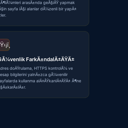
Ã¶lÃ¼mleri arasÄ±nda geÃ§iÅŸ yapmak
Ã§in sayfa iÃ§i alanlar dÃ¼zenli bir yapÄ±
zler.
Ÿ›¡ï¸
GÃ¼venlik FarkÄ±ndalÄ±ÄŸÄ±
dres doÄŸrulama, HTTPS kontrolÃ¼ ve
esap bilgilerini yalnÄ±zca gÃ¼venilir
ayfalarda kullanma alÄ±ÅŸkanlÄ±ÄŸÄ± Ã¶ne
§Ä±karÄ±lÄ±r.