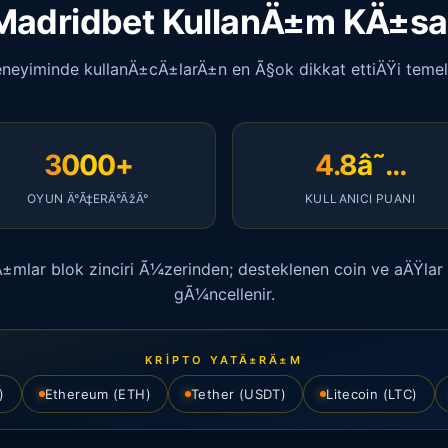
Madridbet KullanÄ±m KÄ±sa 
eneyiminde kullanÄ±cÄ±larÄ±n en Ã§ok dikkat ettiÄŸi temel 
3000+
4.8â˜…
OYUN Ä°Ã‡ERÄ°ÄžÄ°
KULLANICI PUANI
±mlar blok zinciri Ã¼zerinden; desteklenen coin ve aÄŸlar
gÃ¼ncellenir.
KRIPTO YATÄ±RÄ±M
)
Ethereum (ETH)
Tether (USDT)
Litecoin (LTC)