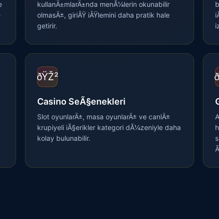
e
kullanÄ±mlarÄ±nda menÃ¼lerin okunabilir
b
e
olmasÄ±, giriÅŸ iÅŸlemini daha pratik hale
i
getirir.
i
ðŸŽ²
ð
Casino SeÃ§enekleri
Slot oyunlarÄ±, masa oyunlarÄ± ve canlÄ±
A
krupiyeli iÃ§erikler kategori dÃ¼zeniyle daha
h
kolay bulunabilir.
s
Ã