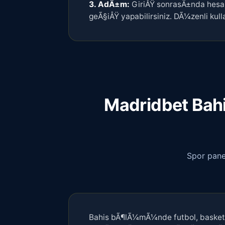
3. AdÄ±m:
GiriÅŸ sonrasÄ±nda hesab
geÃ§iÅŸ yapabilirsiniz. DÃ¼zenli kul
Madridbet Bah
Spor pane
Bahis bÃ¶lÃ¼mÃ¼nde futbol, basketbol