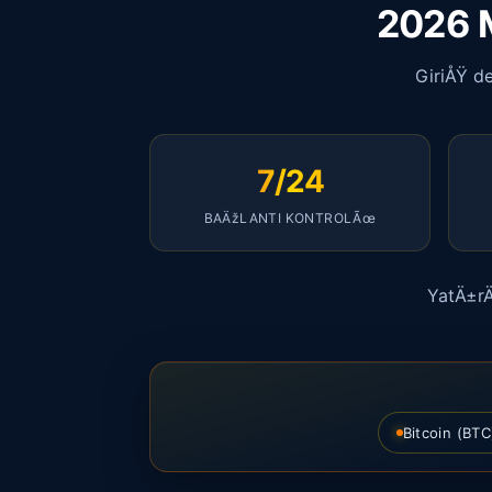
2026 
GiriÅŸ d
7/24
BAÄžLANTI KONTROLÃœ
YatÄ±rÄ
Bitcoin (BTC