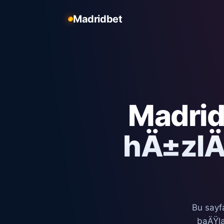
Madridbet
Madri
hÄ±zlÄ
Bu sayf
baÄŸla